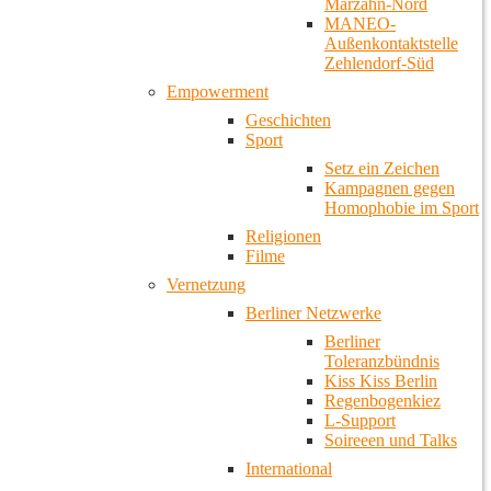
Marzahn-Nord
MANEO-
Außenkontaktstelle
Zehlendorf-Süd
Empowerment
Geschichten
Sport
Setz ein Zeichen
Kampagnen gegen
Homophobie im Sport
Religionen
Filme
Vernetzung
Berliner Netzwerke
Berliner
Toleranzbündnis
Kiss Kiss Berlin
Regenbogenkiez
L-Support
Soireeen und Talks
International