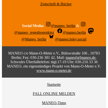
Zeitschrift & Bücher
Social Media:
@maneo_berlin
&
@maneo_regenbogenkiez
;
@maneo.berlin
;
@Maneo_berlin
;
@maneo.bsky.social
MANEO c/o Mann-O-Meter e.V., Bülowstraße 106 , 10783
Berlin; Fax: 030-236 381 42, Mail:
maneo[at]maneo.de
,
Schwules Überfalltelefon: tägl.17-19 Uhr: 030-216 33 36
MANEO, ein eigenständiges Projekt von Mann-O-Meter e.V.
www.mann-o-meter.de
Startseite
FALL ONLINE MELDEN
MANEO-Tipps