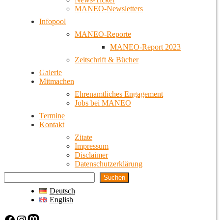
MANEO-Newsletters
Infopool
MANEO-Reporte
MANEO-Report 2023
Zeitschrift & Bücher
Galerie
Mitmachen
Ehrenamtliches Engagement
Jobs bei MANEO
Termine
Kontakt
Zitate
Impressum
Disclaimer
Datenschutzerklärung
Suchen
Deutsch
English
Facebook
Instagram
Mastodon