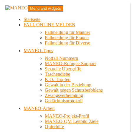
Zum
MANEO
Menu and widgets
Inhalt
Das schwule Anti-Gewalt-Projekt in Berlin
springen
Startseite
FALL ONLINE MELDEN
Fallmeldung für Männer
Fallmeldung für Frauen
Fallmeldung für Diverse
MANEO-Tipps
Notfall-Nummern
MANEO-Refugee-Support
Sexuelle Übergriffe
Taschendiebe
K.O.-Tropfen
Gewalt in der Beziehung
Gewalt gegen Schutzbefohlene
Zwangsverheiratung
Gedächtnisprotokoll
MANEO-Arbeit
MANEO-Projekt-Profil
MANEO-QM-Leitbild-Ziele
Opferhilfe