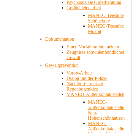
Psychosoziale Opferberatung
Geflüchtetenarbeit
MANEO-Teestube
Schöneberg
MANEO-Teestube
Moabit
Dokumentation
Einen Vorfall online melden
Zeugnisse schwulenfeindlicher
Gewalt
Gewaltprävention
Vorort-Arbeit
Dialog mit der Polizei
Nachtbürgermeister
Regenbogenkiez
MANEO-Außenkontaktstellen
MANEO-
Außenkontaktstelle
Neu-
Hohenschönhausen
MANEO-
Außenkontaktstelle