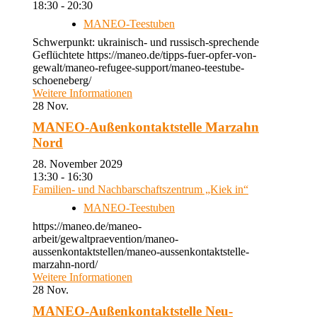
18:30 - 20:30
MANEO-Teestuben
Schwerpunkt: ukrainisch- und russisch-sprechende
Geflüchtete https://maneo.de/tipps-fuer-opfer-von-
gewalt/maneo-refugee-support/maneo-teestube-
schoeneberg/
Weitere Informationen
28
Nov.
MANEO-Außenkontaktstelle Marzahn
Nord
28. November 2029
13:30 - 16:30
Familien- und Nachbarschaftszentrum „Kiek in“
MANEO-Teestuben
https://maneo.de/maneo-
arbeit/gewaltpraevention/maneo-
aussenkontaktstellen/maneo-aussenkontaktstelle-
marzahn-nord/
Weitere Informationen
28
Nov.
MANEO-Außenkontaktstelle Neu-