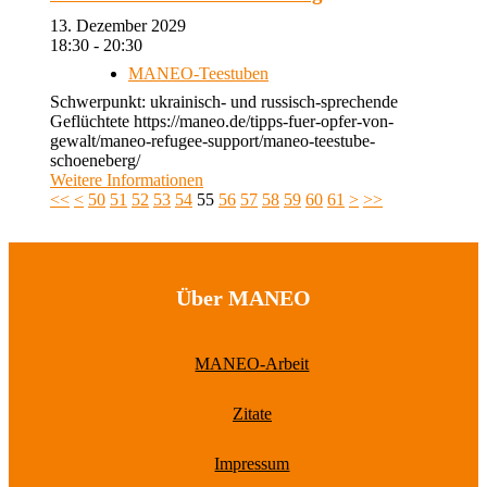
13. Dezember 2029
18:30 - 20:30
MANEO-Teestuben
Schwerpunkt: ukrainisch- und russisch-sprechende
Geflüchtete https://maneo.de/tipps-fuer-opfer-von-
gewalt/maneo-refugee-support/maneo-teestube-
schoeneberg/
Weitere Informationen
<<
<
50
51
52
53
54
55
56
57
58
59
60
61
>
>>
Über MANEO
MANEO-Arbeit
Zitate
Impressum