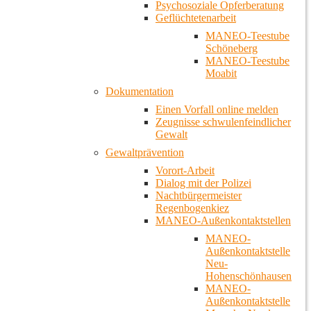
Psychosoziale Opferberatung
Geflüchtetenarbeit
MANEO-Teestube
Schöneberg
MANEO-Teestube
Moabit
Dokumentation
Einen Vorfall online melden
Zeugnisse schwulenfeindlicher
Gewalt
Gewaltprävention
Vorort-Arbeit
Dialog mit der Polizei
Nachtbürgermeister
Regenbogenkiez
MANEO-Außenkontaktstellen
MANEO-
Außenkontaktstelle
Neu-
Hohenschönhausen
MANEO-
Außenkontaktstelle