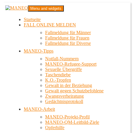
Zum
MANEO
Menu and widgets
Inhalt
Das schwule Anti-Gewalt-Projekt in Berlin
springen
Startseite
FALL ONLINE MELDEN
Fallmeldung für Männer
Fallmeldung für Frauen
Fallmeldung für Diverse
MANEO-Tipps
Notfall-Nummern
MANEO-Refugee-Support
Sexuelle Übergriffe
Taschendiebe
K.O.-Tropfen
Gewalt in der Beziehung
Gewalt gegen Schutzbefohlene
Zwangsverheiratung
Gedächtnisprotokoll
MANEO-Arbeit
MANEO-Projekt-Profil
MANEO-QM-Leitbild-Ziele
Opferhilfe