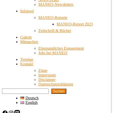
MANEO-Newsletters
Infopool
MANEO-Reporte
MANEO-Report 2023
Zeitschrift & Bücher
Galerie
Mitmachen
Ehrenamtliches Engagement
Jobs bei MANEO
Termine
Kontakt
Zitate
Impressum
Disclaimer
Datenschutzerklärung
Suchen
Deutsch
English
Facebook
Instagram
Mastodon