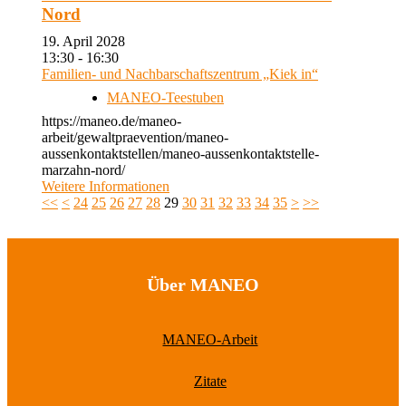
Nord
19. April 2028
13:30 - 16:30
Familien- und Nachbarschaftszentrum „Kiek in“
MANEO-Teestuben
https://maneo.de/maneo-
arbeit/gewaltpraevention/maneo-
aussenkontaktstellen/maneo-aussenkontaktstelle-
marzahn-nord/
Weitere Informationen
<<
<
24
25
26
27
28
29
30
31
32
33
34
35
>
>>
Über MANEO
MANEO-Arbeit
Zitate