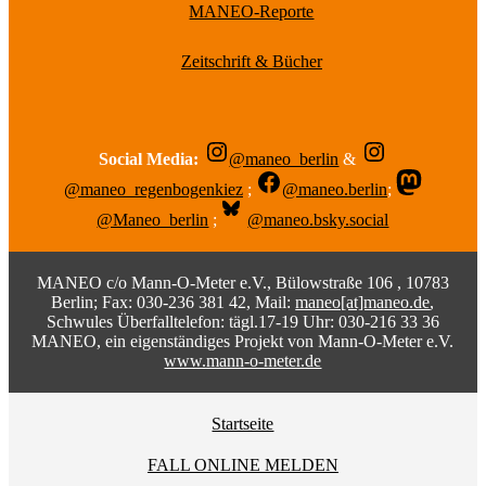
MANEO-Reporte
Zeitschrift & Bücher
Social Media:
@maneo_berlin
&
@maneo_regenbogenkiez
;
@maneo.berlin
;
@Maneo_berlin
;
@maneo.bsky.social
MANEO c/o Mann-O-Meter e.V., Bülowstraße 106 , 10783
Berlin; Fax: 030-236 381 42, Mail:
maneo[at]maneo.de
,
Schwules Überfalltelefon: tägl.17-19 Uhr: 030-216 33 36
MANEO, ein eigenständiges Projekt von Mann-O-Meter e.V.
www.mann-o-meter.de
Startseite
FALL ONLINE MELDEN