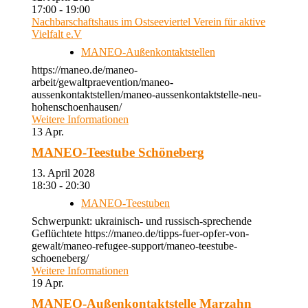
17:00 - 19:00
Nachbarschaftshaus im Ostseeviertel Verein für aktive
Vielfalt e.V
MANEO-Außenkontaktstellen
https://maneo.de/maneo-
arbeit/gewaltpraevention/maneo-
aussenkontaktstellen/maneo-aussenkontaktstelle-neu-
hohenschoenhausen/
Weitere Informationen
13
Apr.
MANEO-Teestube Schöneberg
13. April 2028
18:30 - 20:30
MANEO-Teestuben
Schwerpunkt: ukrainisch- und russisch-sprechende
Geflüchtete https://maneo.de/tipps-fuer-opfer-von-
gewalt/maneo-refugee-support/maneo-teestube-
schoeneberg/
Weitere Informationen
19
Apr.
MANEO-Außenkontaktstelle Marzahn