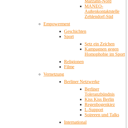
Marzahn-Nord
MANEO-
Außenkontaktstelle
Zehlendorf-Süd
Empowerment
Geschichten
Sport
Setz ein Zeichen
Kampagnen gegen
Homophobie im Sport
Religionen
Filme
Vernetzung
Berliner Netzwerke
Berliner
Toleranzbündnis
Kiss Kiss Berlin
Regenbogenkiez
L-Support
Soireeen und Talks
International