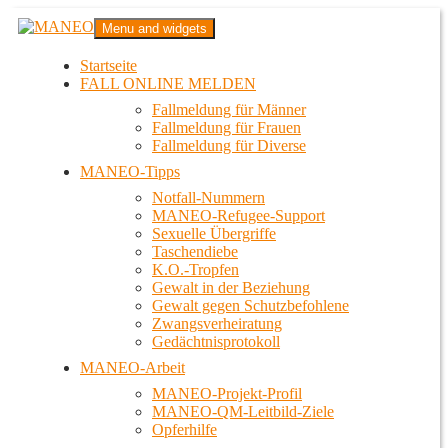
Zum
MANEO
Menu and widgets
Inhalt
Das schwule Anti-Gewalt-Projekt in Berlin
springen
Startseite
FALL ONLINE MELDEN
Fallmeldung für Männer
Fallmeldung für Frauen
Fallmeldung für Diverse
MANEO-Tipps
Notfall-Nummern
MANEO-Refugee-Support
Sexuelle Übergriffe
Taschendiebe
K.O.-Tropfen
Gewalt in der Beziehung
Gewalt gegen Schutzbefohlene
Zwangsverheiratung
Gedächtnisprotokoll
MANEO-Arbeit
MANEO-Projekt-Profil
MANEO-QM-Leitbild-Ziele
Opferhilfe