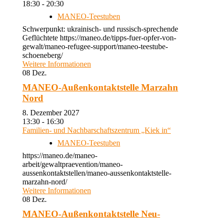
18:30 - 20:30
MANEO-Teestuben
Schwerpunkt: ukrainisch- und russisch-sprechende
Geflüchtete https://maneo.de/tipps-fuer-opfer-von-
gewalt/maneo-refugee-support/maneo-teestube-
schoeneberg/
Weitere Informationen
08
Dez.
MANEO-Außenkontaktstelle Marzahn
Nord
8. Dezember 2027
13:30 - 16:30
Familien- und Nachbarschaftszentrum „Kiek in“
MANEO-Teestuben
https://maneo.de/maneo-
arbeit/gewaltpraevention/maneo-
aussenkontaktstellen/maneo-aussenkontaktstelle-
marzahn-nord/
Weitere Informationen
08
Dez.
MANEO-Außenkontaktstelle Neu-