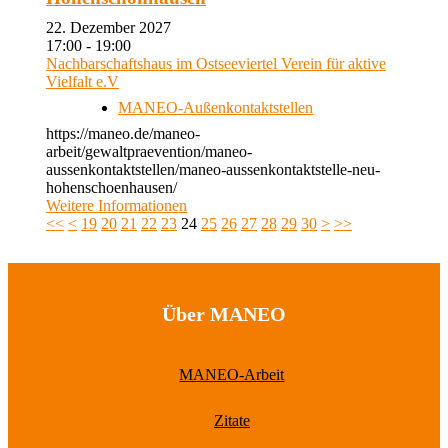
22. Dezember 2027
17:00 - 19:00
Nachbarschaftshaus im Ostseeviertel Verein für aktive
Vielfalt e.V
MANEO-Außenkontaktstellen
https://maneo.de/maneo-
arbeit/gewaltpraevention/maneo-
aussenkontaktstellen/maneo-aussenkontaktstelle-neu-
hohenschoenhausen/
Weitere Informationen
<<
<
19
20
21
22
23
24
25
26
27
28
29
30
>
>>
Über MANEO
MANEO-Arbeit
Zitate