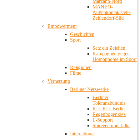
Marzahn-Nord
MANEO-
Außenkontaktstelle
Zehlendorf-Süd
Empowerment
Geschichten
Sport
Setz ein Zeichen
Kampagnen gegen
Homophobie im Sport
Religionen
Filme
Vernetzung
Berliner Netzwerke
Berliner
Toleranzbündnis
Kiss Kiss Berlin
Regenbogenkiez
L-Support
Soireeen und Talks
International