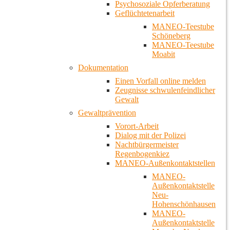
Psychosoziale Opferberatung
Geflüchtetenarbeit
MANEO-Teestube
Schöneberg
MANEO-Teestube
Moabit
Dokumentation
Einen Vorfall online melden
Zeugnisse schwulenfeindlicher
Gewalt
Gewaltprävention
Vorort-Arbeit
Dialog mit der Polizei
Nachtbürgermeister
Regenbogenkiez
MANEO-Außenkontaktstellen
MANEO-
Außenkontaktstelle
Neu-
Hohenschönhausen
MANEO-
Außenkontaktstelle