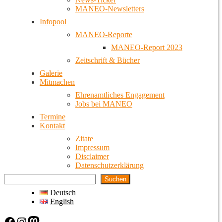
MANEO-Newsletters
Infopool
MANEO-Reporte
MANEO-Report 2023
Zeitschrift & Bücher
Galerie
Mitmachen
Ehrenamtliches Engagement
Jobs bei MANEO
Termine
Kontakt
Zitate
Impressum
Disclaimer
Datenschutzerklärung
Suchen
Deutsch
English
Facebook
Instagram
Mastodon