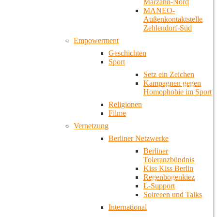
Marzahn-Nord
MANEO-
Außenkontaktstelle
Zehlendorf-Süd
Empowerment
Geschichten
Sport
Setz ein Zeichen
Kampagnen gegen
Homophobie im Sport
Religionen
Filme
Vernetzung
Berliner Netzwerke
Berliner
Toleranzbündnis
Kiss Kiss Berlin
Regenbogenkiez
L-Support
Soireeen und Talks
International