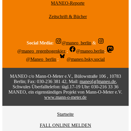
MANEO-Reporte
Zeitschrift & Bücher
Social Media:
@maneo_berlin
&
@maneo_regenbogenkiez
;
@maneo.berlin
;
@Maneo_berlin
;
@maneo.bsky.social
MANEO c/o Mann-O-Meter e.V., Bülowstraße 106 , 10783
Berlin; Fax: 030-236 381 42, Mail:
maneo[at]maneo.de
,
Schwules Überfalltelefon: tägl.17-19 Uhr: 030-216 33 36
MANEO, ein eigenständiges Projekt von Mann-O-Meter e.V.
www.mann-o-meter.de
Startseite
FALL ONLINE MELDEN