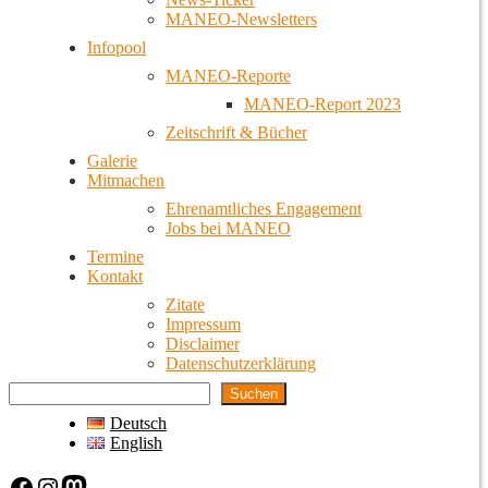
MANEO-Newsletters
Infopool
MANEO-Reporte
MANEO-Report 2023
Zeitschrift & Bücher
Galerie
Mitmachen
Ehrenamtliches Engagement
Jobs bei MANEO
Termine
Kontakt
Zitate
Impressum
Disclaimer
Datenschutzerklärung
Suchen
Deutsch
English
Facebook
Instagram
Mastodon