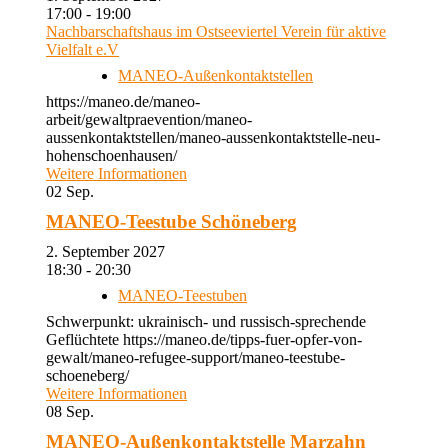
17:00 - 19:00
Nachbarschaftshaus im Ostseeviertel Verein für aktive
Vielfalt e.V
MANEO-Außenkontaktstellen
https://maneo.de/maneo-
arbeit/gewaltpraevention/maneo-
aussenkontaktstellen/maneo-aussenkontaktstelle-neu-
hohenschoenhausen/
Weitere Informationen
02
Sep.
MANEO-Teestube Schöneberg
2. September 2027
18:30 - 20:30
MANEO-Teestuben
Schwerpunkt: ukrainisch- und russisch-sprechende
Geflüchtete https://maneo.de/tipps-fuer-opfer-von-
gewalt/maneo-refugee-support/maneo-teestube-
schoeneberg/
Weitere Informationen
08
Sep.
MANEO-Außenkontaktstelle Marzahn