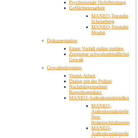
Psychosoziale Opferberatung
Geflüchtetenarbeit
MANEO-Teestube
Schöneberg
MANEO-Teestube
Moabit
Dokumentation
Einen Vorfall online melden
Zeugnisse schwulenfeindlicher
Gewalt
Gewaltprävention
Vorort-Arbeit
Dialog mit der Polizei
Nachtbürgermeister
Regenbogenkiez
MANEO-Außenkontaktstellen
MANEO-
Außenkontaktstelle
Neu-
Hohenschönhausen
MANEO-
Außenkontaktstelle