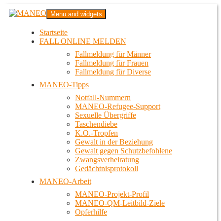
Zum
MANEO
Menu and widgets
Inhalt
Das schwule Anti-Gewalt-Projekt in Berlin
springen
Startseite
FALL ONLINE MELDEN
Fallmeldung für Männer
Fallmeldung für Frauen
Fallmeldung für Diverse
MANEO-Tipps
Notfall-Nummern
MANEO-Refugee-Support
Sexuelle Übergriffe
Taschendiebe
K.O.-Tropfen
Gewalt in der Beziehung
Gewalt gegen Schutzbefohlene
Zwangsverheiratung
Gedächtnisprotokoll
MANEO-Arbeit
MANEO-Projekt-Profil
MANEO-QM-Leitbild-Ziele
Opferhilfe