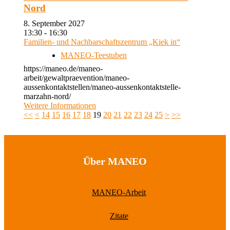
Nord
8. September 2027
13:30 - 16:30
Familien- und Nachbarschaftszentrum „Kiek in“
MANEO-Teestuben
https://maneo.de/maneo-
arbeit/gewaltpraevention/maneo-
aussenkontaktstellen/maneo-aussenkontaktstelle-
marzahn-nord/
Weitere Informationen
<<
<
14
15
16
17
18
19
20
21
22
23
24
25
>
>>
Über MANEO
MANEO-Arbeit
Zitate