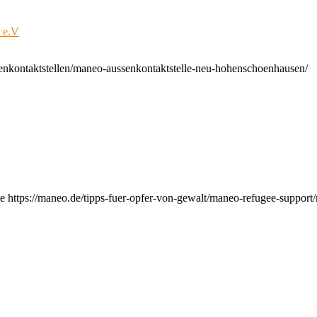
t e.V
enkontaktstellen/maneo-aussenkontaktstelle-neu-hohenschoenhausen/
e https://maneo.de/tipps-fuer-opfer-von-gewalt/maneo-refugee-support