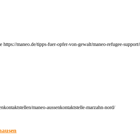
e https://maneo.de/tipps-fuer-opfer-von-gewalt/maneo-refugee-support
enkontaktstellen/maneo-aussenkontaktstelle-marzahn-nord/
hausen