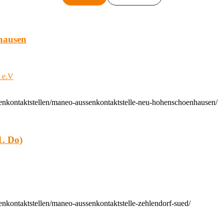
hausen
t e.V
enkontaktstellen/maneo-aussenkontaktstelle-neu-hohenschoenhausen/
. Do)
nkontaktstellen/maneo-aussenkontaktstelle-zehlendorf-sued/