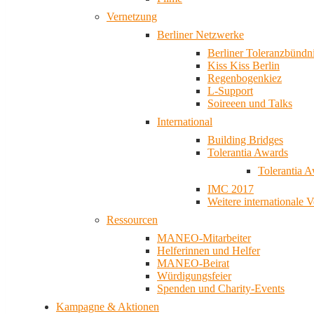
Vernetzung
Berliner Netzwerke
Berliner Toleranzbündn
Kiss Kiss Berlin
Regenbogenkiez
L-Support
Soireeen und Talks
International
Building Bridges
Tolerantia Awards
Tolerantia 
IMC 2017
Weitere internationale 
Ressourcen
MANEO-Mitarbeiter
Helferinnen und Helfer
MANEO-Beirat
Würdigungsfeier
Spenden und Charity-Events
Kampagne & Aktionen