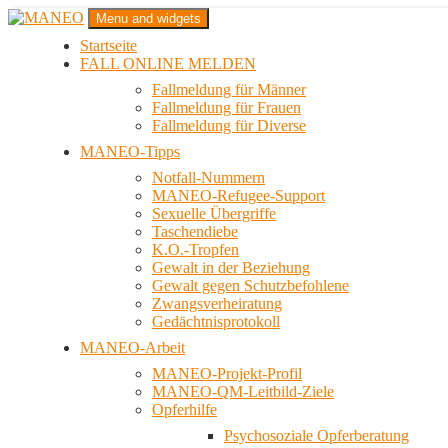
Zum
Menu and widgets
Inhalt
Startseite
springen
Das schwule Anti-Gewalt-Projekt in Berlin
FALL ONLINE MELDEN
MANEO
Fallmeldung für Männer
Fallmeldung für Frauen
Fallmeldung für Diverse
MANEO-Tipps
Notfall-Nummern
MANEO-Refugee-Support
Sexuelle Übergriffe
Taschendiebe
K.O.-Tropfen
Gewalt in der Beziehung
Gewalt gegen Schutzbefohlene
Zwangsverheiratung
Gedächtnisprotokoll
MANEO-Arbeit
MANEO-Projekt-Profil
MANEO-QM-Leitbild-Ziele
Opferhilfe
Psychosoziale Opferberatung