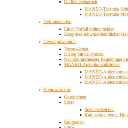
Geflüchtetenarbeit
MANEO-Teestube Schö
MANEO-Teestube Moa
Dokumentation
Einen Vorfall online melden
Zeugnisse schwulenfeindlicher Ge
Gewaltprävention
Vorort-Arbeit
Dialog mit der Polizei
Nachtbürgermeister Regenbogenki
MANEO-Außenkontaktstellen
MANEO-Außenkontakts
MANEO-Außenkontakts
MANEO-Außenkontaktst
Empowerment
Geschichten
Sport
Setz ein Zeichen
Kampagnen gegen Homo
Religionen
Filme