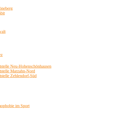
neberg
bit
walt
ez
telle Neu-Hohenschönhausen
telle Marzahn-Nord
elle Zehlendorf-Süd
phobie im Sport