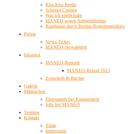
Kiss Kiss Berlin
Schöner Cruisen
Was ich erlebt habe
MANEO gegen Antisemitismus
Rundgang durch Berlins Regenbogenkiez
Presse
News-Ticker
MANEO-Newsletters
Infopool
MANEO-Reporte
MANEO-Report 2023
Zeitschrift & Bücher
Galerie
Mitmachen
Ehrenamtliches Engagement
Jobs bei MANEO
Termine
Kontakt
Zitate
Impressum