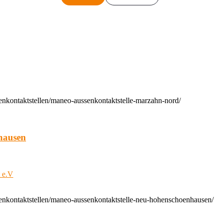
enkontaktstellen/maneo-aussenkontaktstelle-marzahn-nord/
hausen
t e.V
enkontaktstellen/maneo-aussenkontaktstelle-neu-hohenschoenhausen/