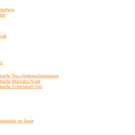
neberg
bit
walt
ez
telle Neu-Hohenschönhausen
telle Marzahn-Nord
elle Zehlendorf-Süd
phobie im Sport