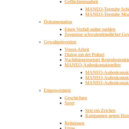
Geflüchtetenarbeit
MANEO-Teestube Schö
MANEO-Teestube Moa
Dokumentation
Einen Vorfall online melden
Zeugnisse schwulenfeindlicher Ge
Gewaltprävention
Vorort-Arbeit
Dialog mit der Polizei
Nachtbürgermeister Regenbogenki
MANEO-Außenkontaktstellen
MANEO-Außenkontakts
MANEO-Außenkontakts
MANEO-Außenkontaktst
Empowerment
Geschichten
Sport
Setz ein Zeichen
Kampagnen gegen Homo
Religionen
Filme