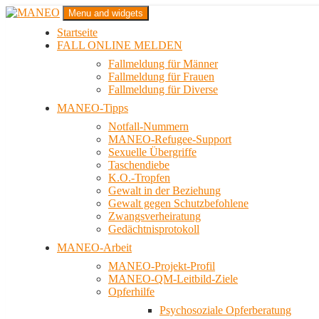
Zum
Menu and widgets
Inhalt
Startseite
springen
Das schwule Anti-Gewalt-Projekt in Berlin
FALL ONLINE MELDEN
MANEO
Fallmeldung für Männer
Fallmeldung für Frauen
Fallmeldung für Diverse
MANEO-Tipps
Notfall-Nummern
MANEO-Refugee-Support
Sexuelle Übergriffe
Taschendiebe
K.O.-Tropfen
Gewalt in der Beziehung
Gewalt gegen Schutzbefohlene
Zwangsverheiratung
Gedächtnisprotokoll
MANEO-Arbeit
MANEO-Projekt-Profil
MANEO-QM-Leitbild-Ziele
Opferhilfe
Psychosoziale Opferberatung