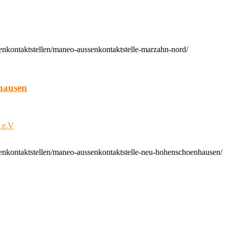
enkontaktstellen/maneo-aussenkontaktstelle-marzahn-nord/
hausen
t e.V
enkontaktstellen/maneo-aussenkontaktstelle-neu-hohenschoenhausen/