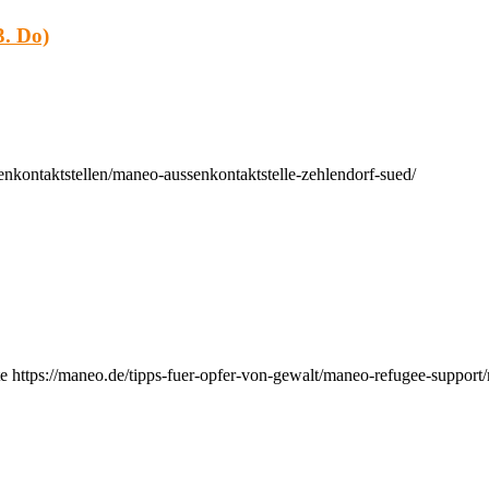
. Do)
nkontaktstellen/maneo-aussenkontaktstelle-zehlendorf-sued/
e https://maneo.de/tipps-fuer-opfer-von-gewalt/maneo-refugee-support