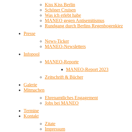
Kiss Kiss Berlin
Schöner Cruisen
Was ich erlebt habe
MANEO gegen Antisemitismus
Rundgang durch Berlins Regenbogenkiez
Presse
News-Ticker
MANEO-Newsletters
Infopool
MANEO-Reporte
MANEO-Report 2023
Zeitschrift & Bücher
Galerie
Mitmachen
Ehrenamtliches Engagement
Jobs bei MANEO
Termine
Kontakt
Zitate
Impressum