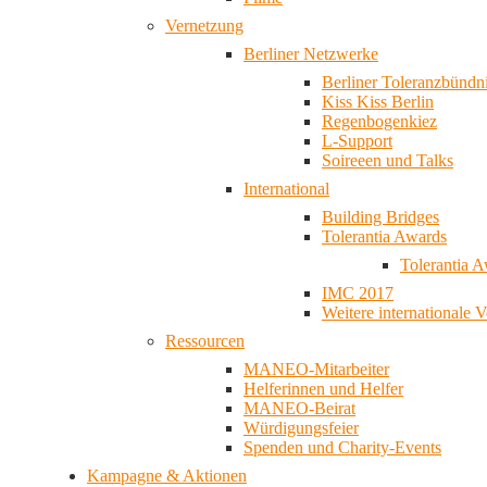
Vernetzung
Berliner Netzwerke
Berliner Toleranzbündn
Kiss Kiss Berlin
Regenbogenkiez
L-Support
Soireeen und Talks
International
Building Bridges
Tolerantia Awards
Tolerantia 
IMC 2017
Weitere internationale 
Ressourcen
MANEO-Mitarbeiter
Helferinnen und Helfer
MANEO-Beirat
Würdigungsfeier
Spenden und Charity-Events
Kampagne & Aktionen