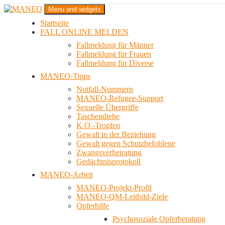
Zum
Menu and widgets
Inhalt
Startseite
springen
Das schwule Anti-Gewalt-Projekt in Berlin
FALL ONLINE MELDEN
MANEO
Fallmeldung für Männer
Fallmeldung für Frauen
Fallmeldung für Diverse
MANEO-Tipps
Notfall-Nummern
MANEO-Refugee-Support
Sexuelle Übergriffe
Taschendiebe
K.O.-Tropfen
Gewalt in der Beziehung
Gewalt gegen Schutzbefohlene
Zwangsverheiratung
Gedächtnisprotokoll
MANEO-Arbeit
MANEO-Projekt-Profil
MANEO-QM-Leitbild-Ziele
Opferhilfe
Psychosoziale Opferberatung