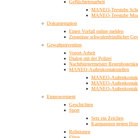
Geflüchtetenarbeit
MANEO-Teestube Schö
MANEO-Teestube Moa
Dokumentation
Einen Vorfall online melden
Zeugnisse schwulenfeindlicher Ge
Gewaltprävention
Vorort-Arbeit
Dialog mit der Polizei
Nachtbürgermeister Regenbogenki
MANEO-Außenkontaktstellen
MANEO-Außenkontakts
MANEO-Außenkontakts
MANEO-Außenkontaktst
Empowerment
Geschichten
Sport
Setz ein Zeichen
Kampagnen gegen Homo
Religionen
Filme