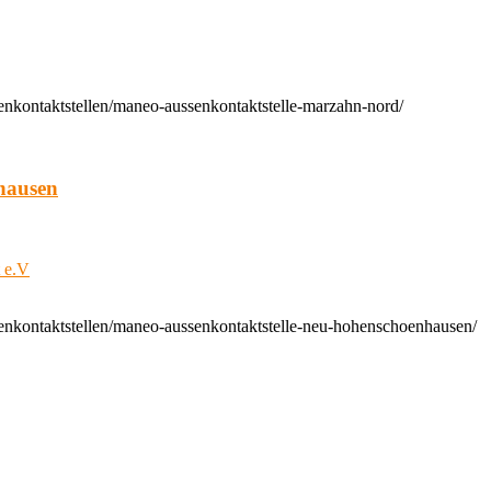
enkontaktstellen/maneo-aussenkontaktstelle-marzahn-nord/
hausen
t e.V
enkontaktstellen/maneo-aussenkontaktstelle-neu-hohenschoenhausen/