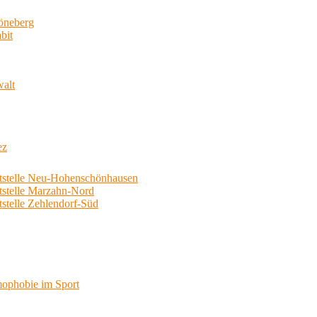
neberg
bit
walt
ez
telle Neu-Hohenschönhausen
telle Marzahn-Nord
elle Zehlendorf-Süd
phobie im Sport