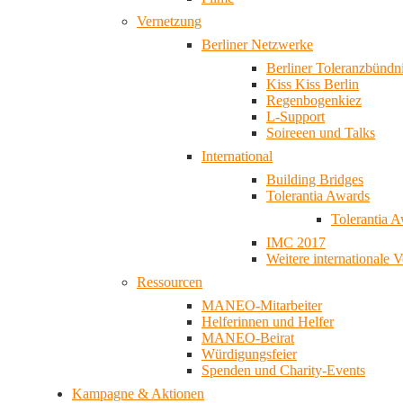
Vernetzung
Berliner Netzwerke
Berliner Toleranzbündn
Kiss Kiss Berlin
Regenbogenkiez
L-Support
Soireeen und Talks
International
Building Bridges
Tolerantia Awards
Tolerantia 
IMC 2017
Weitere internationale 
Ressourcen
MANEO-Mitarbeiter
Helferinnen und Helfer
MANEO-Beirat
Würdigungsfeier
Spenden und Charity-Events
Kampagne & Aktionen