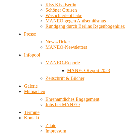
Kiss Kiss Berlin
Schöner Cruisen
Was ich erlebt habe
MANEO gegen Antisemitismus
Rundgang durch Berlins Regenbogenkiez
Presse
News-Ticker
MANEO-Newsletters
Infopool
MANEO-Reporte
MANEO-Report 2023
Zeitschrift & Bücher
Galerie
Mitmachen
Ehrenamtliches Engagement
Jobs bei MANEO
Termine
Kontakt
Zitate
Impressum