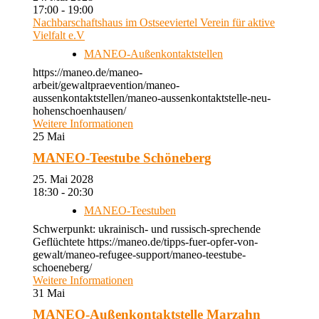
17:00 - 19:00
Nachbarschaftshaus im Ostseeviertel Verein für aktive
Vielfalt e.V
MANEO-Außenkontaktstellen
https://maneo.de/maneo-
arbeit/gewaltpraevention/maneo-
aussenkontaktstellen/maneo-aussenkontaktstelle-neu-
hohenschoenhausen/
Weitere Informationen
25
Mai
MANEO-Teestube Schöneberg
25. Mai 2028
18:30 - 20:30
MANEO-Teestuben
Schwerpunkt: ukrainisch- und russisch-sprechende
Geflüchtete https://maneo.de/tipps-fuer-opfer-von-
gewalt/maneo-refugee-support/maneo-teestube-
schoeneberg/
Weitere Informationen
31
Mai
MANEO-Außenkontaktstelle Marzahn