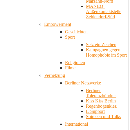
Marzahn-Nord
MANEO-
Außenkontaktstelle
Zehlendorf-Süd
Empowerment
Geschichten
Sport
Setz ein Zeichen
Kampagnen gegen
Homophobie im Sport
Religionen
Filme
Vernetzung
Berliner Netzwerke
Berliner
Toleranzbündnis
Kiss Kiss Berlin
Regenbogenkiez
L-Support
Soireeen und Talks
International