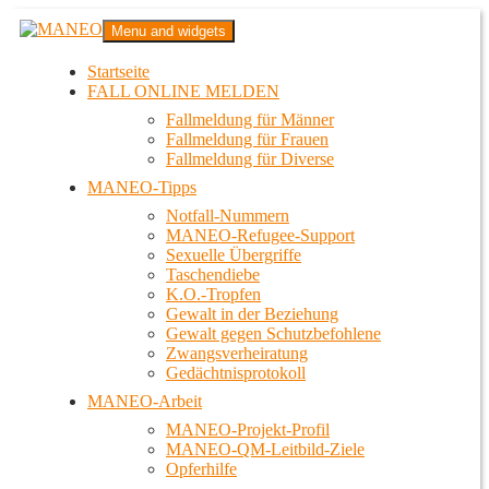
Zum
MANEO
Menu and widgets
Inhalt
Das schwule Anti-Gewalt-Projekt in Berlin
springen
Startseite
FALL ONLINE MELDEN
Fallmeldung für Männer
Fallmeldung für Frauen
Fallmeldung für Diverse
MANEO-Tipps
Notfall-Nummern
MANEO-Refugee-Support
Sexuelle Übergriffe
Taschendiebe
K.O.-Tropfen
Gewalt in der Beziehung
Gewalt gegen Schutzbefohlene
Zwangsverheiratung
Gedächtnisprotokoll
MANEO-Arbeit
MANEO-Projekt-Profil
MANEO-QM-Leitbild-Ziele
Opferhilfe