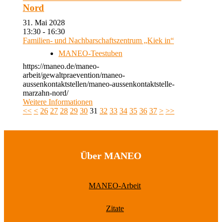
Nord
31. Mai 2028
13:30 - 16:30
Familien- und Nachbarschaftszentrum „Kiek in“
MANEO-Teestuben
https://maneo.de/maneo-
arbeit/gewaltpraevention/maneo-
aussenkontaktstellen/maneo-aussenkontaktstelle-
marzahn-nord/
Weitere Informationen
<<
<
26
27
28
29
30
31
32
33
34
35
36
37
>
>>
Über MANEO
MANEO-Arbeit
Zitate