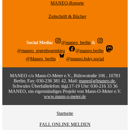
MANEO-Reporte
Zeitschrift & Bücher
Social Media:
@maneo_berlin
&
@maneo_regenbogenkiez
;
@maneo.berlin
;
@Maneo_berlin
;
@maneo.bsky.social
MANEO c/o Mann-O-Meter e.V., Bülowstraße 106 , 10783
Berlin; Fax: 030-236 381 42, Mail:
maneo[at]maneo.de
,
Schwules Überfalltelefon: tägl.17-19 Uhr: 030-216 33 36
MANEO, ein eigenständiges Projekt von Mann-O-Meter e.V.
www.mann-o-meter.de
Startseite
FALL ONLINE MELDEN