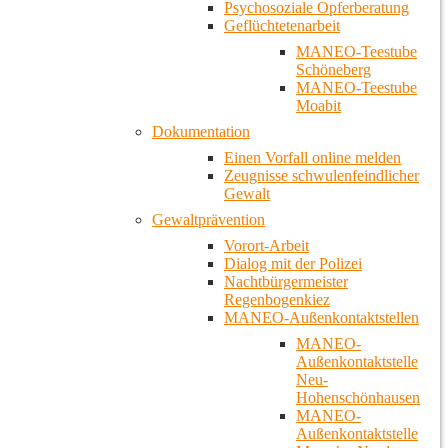
Psychosoziale Opferberatung
Geflüchtetenarbeit
MANEO-Teestube
Schöneberg
MANEO-Teestube
Moabit
Dokumentation
Einen Vorfall online melden
Zeugnisse schwulenfeindlicher
Gewalt
Gewaltprävention
Vorort-Arbeit
Dialog mit der Polizei
Nachtbürgermeister
Regenbogenkiez
MANEO-Außenkontaktstellen
MANEO-
Außenkontaktstelle
Neu-
Hohenschönhausen
MANEO-
Außenkontaktstelle