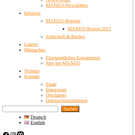
MANEO-Newsletters
Infopool
MANEO-Reporte
MANEO-Report 2023
Zeitschrift & Bücher
Galerie
Mitmachen
Ehrenamtliches Engagement
Jobs bei MANEO
Termine
Kontakt
Zitate
Impressum
Disclaimer
Datenschutzerklärung
Suchen
Deutsch
English
Facebook
Instagram
Mastodon