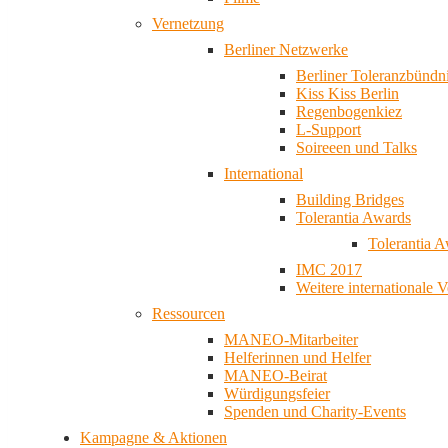
Vernetzung
Berliner Netzwerke
Berliner Toleranzbündn
Kiss Kiss Berlin
Regenbogenkiez
L-Support
Soireeen und Talks
International
Building Bridges
Tolerantia Awards
Tolerantia 
IMC 2017
Weitere internationale 
Ressourcen
MANEO-Mitarbeiter
Helferinnen und Helfer
MANEO-Beirat
Würdigungsfeier
Spenden und Charity-Events
Kampagne & Aktionen