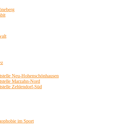
neberg
bit
walt
ez
telle Neu-Hohenschönhausen
telle Marzahn-Nord
elle Zehlendorf-Süd
phobie im Sport