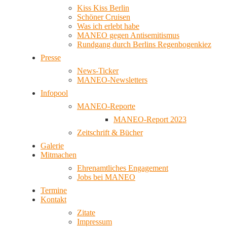
Kiss Kiss Berlin
Schöner Cruisen
Was ich erlebt habe
MANEO gegen Antisemitismus
Rundgang durch Berlins Regenbogenkiez
Presse
News-Ticker
MANEO-Newsletters
Infopool
MANEO-Reporte
MANEO-Report 2023
Zeitschrift & Bücher
Galerie
Mitmachen
Ehrenamtliches Engagement
Jobs bei MANEO
Termine
Kontakt
Zitate
Impressum