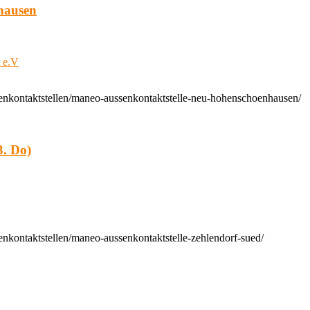
hausen
t e.V
enkontaktstellen/maneo-aussenkontaktstelle-neu-hohenschoenhausen/
. Do)
nkontaktstellen/maneo-aussenkontaktstelle-zehlendorf-sued/