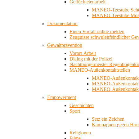
Geflüchtetenarbeit
MANEO-Teestube Schö
MANEO-Teestube Moa
Dokumentation
Einen Vorfall online melden
Zeugnisse schwulenfeindlicher Ge
Gewaltprävention
Vorort-Arbeit
Dialog mit der Polizei
Nachtbürgermeister Regenbogenki
MANEO-Außenkontaktstellen
MANEO-Außenkontakts
MANEO-Außenkontakts
MANEO-Außenkontaktst
Empowerment
Geschichten
Sport
Setz ein Zeichen
Kampagnen gegen Homo
Religionen
Filme