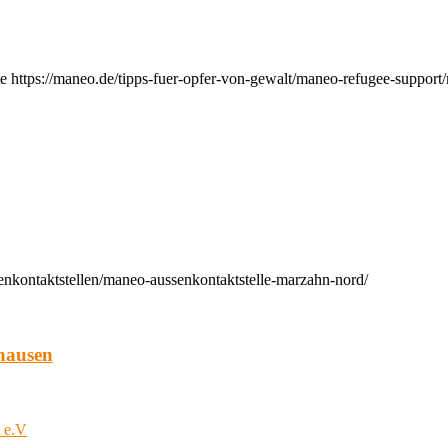
e https://maneo.de/tipps-fuer-opfer-von-gewalt/maneo-refugee-support
enkontaktstellen/maneo-aussenkontaktstelle-marzahn-nord/
hausen
t e.V