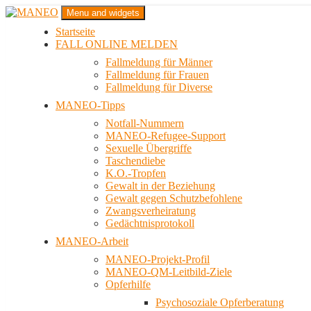
Zum
Menu and widgets
Inhalt
Startseite
springen
Das schwule Anti-Gewalt-Projekt in Berlin
FALL ONLINE MELDEN
MANEO
Fallmeldung für Männer
Fallmeldung für Frauen
Fallmeldung für Diverse
MANEO-Tipps
Notfall-Nummern
MANEO-Refugee-Support
Sexuelle Übergriffe
Taschendiebe
K.O.-Tropfen
Gewalt in der Beziehung
Gewalt gegen Schutzbefohlene
Zwangsverheiratung
Gedächtnisprotokoll
MANEO-Arbeit
MANEO-Projekt-Profil
MANEO-QM-Leitbild-Ziele
Opferhilfe
Psychosoziale Opferberatung