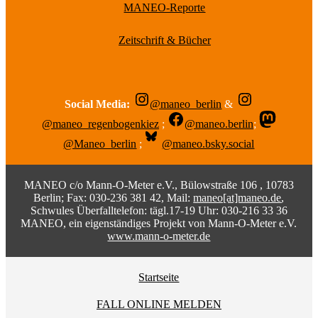
MANEO-Reporte
Zeitschrift & Bücher
Social Media:
@maneo_berlin
&
@maneo_regenbogenkiez
;
@maneo.berlin
;
@Maneo_berlin
;
@maneo.bsky.social
MANEO c/o Mann-O-Meter e.V., Bülowstraße 106 , 10783
Berlin; Fax: 030-236 381 42, Mail:
maneo[at]maneo.de
,
Schwules Überfalltelefon: tägl.17-19 Uhr: 030-216 33 36
MANEO, ein eigenständiges Projekt von Mann-O-Meter e.V.
www.mann-o-meter.de
Startseite
FALL ONLINE MELDEN