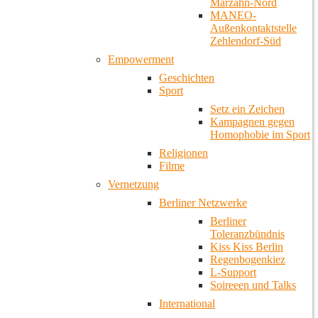
Marzahn-Nord
MANEO-
Außenkontaktstelle
Zehlendorf-Süd
Empowerment
Geschichten
Sport
Setz ein Zeichen
Kampagnen gegen
Homophobie im Sport
Religionen
Filme
Vernetzung
Berliner Netzwerke
Berliner
Toleranzbündnis
Kiss Kiss Berlin
Regenbogenkiez
L-Support
Soireeen und Talks
International