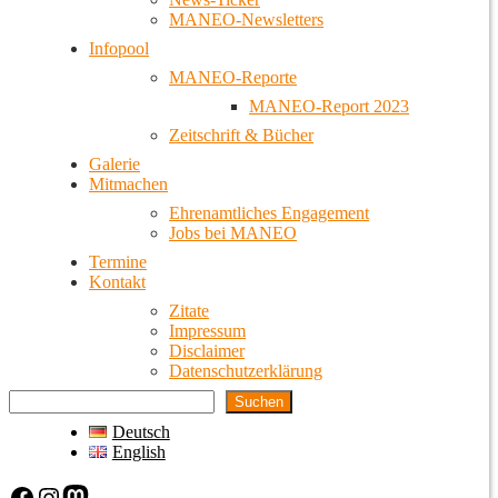
MANEO-Newsletters
Infopool
MANEO-Reporte
MANEO-Report 2023
Zeitschrift & Bücher
Galerie
Mitmachen
Ehrenamtliches Engagement
Jobs bei MANEO
Termine
Kontakt
Zitate
Impressum
Disclaimer
Datenschutzerklärung
Suchen
Deutsch
English
Facebook
Instagram
Mastodon