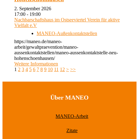
2. September 2026
17:00 - 19:00
Nachbarschaftshaus im Ostseeviertel Verein für aktive
Vielfalt e.V
MANEO-Außenkontaktstellen
https://maneo.de/maneo-
arbeit/gewaltpraevention/maneo-
aussenkontaktstellen/maneo-aussenkontaktstelle-neu-
hohenschoenhausen/
Weitere Informationen
1
2
3
4
5
6
7
8
9
10
11
12
>
>>
Über MANEO
MANEO-Arbeit
Zitate