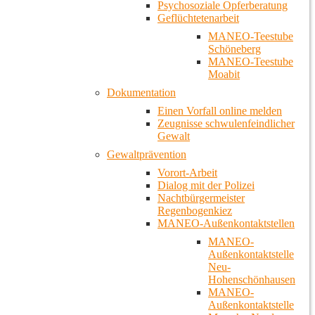
Psychosoziale Opferberatung
Geflüchtetenarbeit
MANEO-Teestube
Schöneberg
MANEO-Teestube
Moabit
Dokumentation
Einen Vorfall online melden
Zeugnisse schwulenfeindlicher
Gewalt
Gewaltprävention
Vorort-Arbeit
Dialog mit der Polizei
Nachtbürgermeister
Regenbogenkiez
MANEO-Außenkontaktstellen
MANEO-
Außenkontaktstelle
Neu-
Hohenschönhausen
MANEO-
Außenkontaktstelle