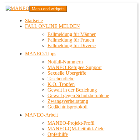
Zum
MANEO
Menu and widgets
Inhalt
Das schwule Anti-Gewalt-Projekt in Berlin
springen
Startseite
FALL ONLINE MELDEN
Fallmeldung für Männer
Fallmeldung für Frauen
Fallmeldung für Diverse
MANEO-Tipps
Notfall-Nummern
MANEO-Refugee-Support
Sexuelle Übergriffe
Taschendiebe
K.O.-Tropfen
Gewalt in der Beziehung
Gewalt gegen Schutzbefohlene
Zwangsverheiratung
Gedächtnisprotokoll
MANEO-Arbeit
MANEO-Projekt-Profil
MANEO-QM-Leitbild-Ziele
Opferhilfe