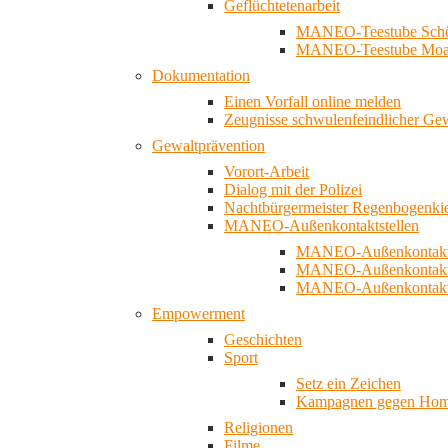
Geflüchtetenarbeit
MANEO-Teestube Schö
MANEO-Teestube Moa
Dokumentation
Einen Vorfall online melden
Zeugnisse schwulenfeindlicher Ge
Gewaltprävention
Vorort-Arbeit
Dialog mit der Polizei
Nachtbürgermeister Regenbogenki
MANEO-Außenkontaktstellen
MANEO-Außenkontakts
MANEO-Außenkontakts
MANEO-Außenkontaktst
Empowerment
Geschichten
Sport
Setz ein Zeichen
Kampagnen gegen Homo
Religionen
Filme