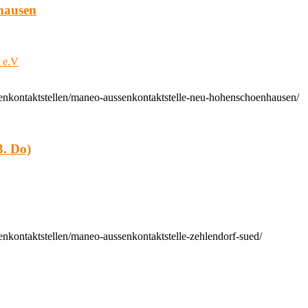
hausen
t e.V
enkontaktstellen/maneo-aussenkontaktstelle-neu-hohenschoenhausen/
. Do)
nkontaktstellen/maneo-aussenkontaktstelle-zehlendorf-sued/