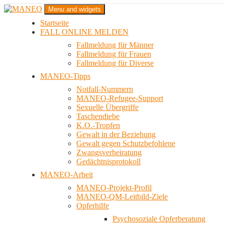
Zum
Menu and widgets
Inhalt
Startseite
springen
Das schwule Anti-Gewalt-Projekt in Berlin
FALL ONLINE MELDEN
MANEO
Fallmeldung für Männer
Fallmeldung für Frauen
Fallmeldung für Diverse
MANEO-Tipps
Notfall-Nummern
MANEO-Refugee-Support
Sexuelle Übergriffe
Taschendiebe
K.O.-Tropfen
Gewalt in der Beziehung
Gewalt gegen Schutzbefohlene
Zwangsverheiratung
Gedächtnisprotokoll
MANEO-Arbeit
MANEO-Projekt-Profil
MANEO-QM-Leitbild-Ziele
Opferhilfe
Psychosoziale Opferberatung