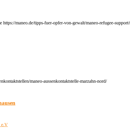
e https://maneo.de/tipps-fuer-opfer-von-gewalt/maneo-refugee-support
enkontaktstellen/maneo-aussenkontaktstelle-marzahn-nord/
hausen
t e.V