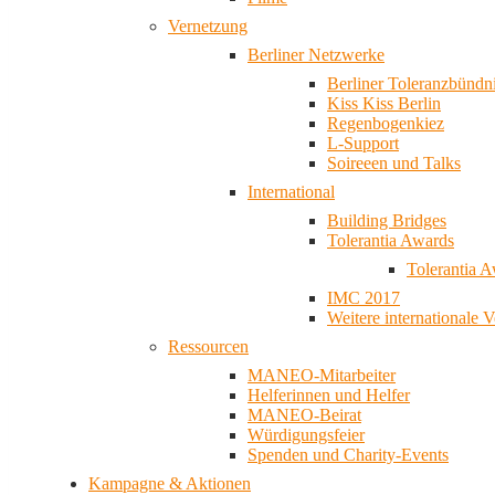
Vernetzung
Berliner Netzwerke
Berliner Toleranzbündn
Kiss Kiss Berlin
Regenbogenkiez
L-Support
Soireeen und Talks
International
Building Bridges
Tolerantia Awards
Tolerantia 
IMC 2017
Weitere internationale 
Ressourcen
MANEO-Mitarbeiter
Helferinnen und Helfer
MANEO-Beirat
Würdigungsfeier
Spenden und Charity-Events
Kampagne & Aktionen