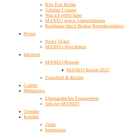
Kiss Kiss Berlin
Schöner Cruisen
Was ich erlebt habe
MANEO gegen Antisemitismus
Rundgang durch Berlins Regenbogenkiez
Presse
News-Ticker
MANEO-Newsletters
Infopool
MANEO-Reporte
MANEO-Report 2023
Zeitschrift & Bücher
Galerie
Mitmachen
Ehrenamtliches Engagement
Jobs bei MANEO
Termine
Kontakt
Zitate
Impressum