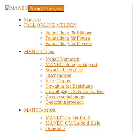
Zum
MANEO
Menu and widgets
Inhalt
Das schwule Anti-Gewalt-Projekt in Berlin
springen
Startseite
FALL ONLINE MELDEN
Fallmeldung für Männer
Fallmeldung für Frauen
Fallmeldung für Diverse
MANEO-Tipps
Notfall-Nummern
MANEO-Refugee-Support
Sexuelle Übergriffe
Taschendiebe
K.O.-Tropfen
Gewalt in der Beziehung
Gewalt gegen Schutzbefohlene
Zwangsverheiratung
Gedächtnisprotokoll
MANEO-Arbeit
MANEO-Projekt-Profil
MANEO-QM-Leitbild-Ziele
Opferhilfe