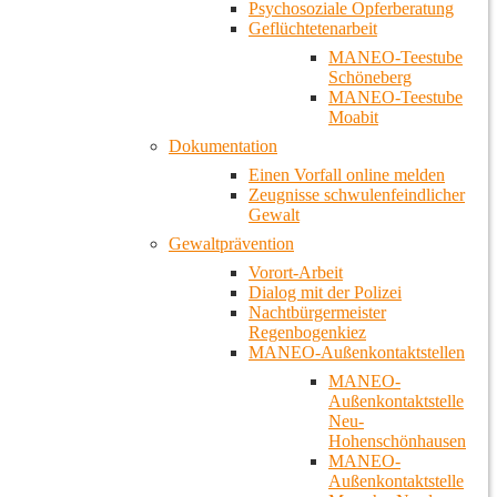
Psychosoziale Opferberatung
Geflüchtetenarbeit
MANEO-Teestube
Schöneberg
MANEO-Teestube
Moabit
Dokumentation
Einen Vorfall online melden
Zeugnisse schwulenfeindlicher
Gewalt
Gewaltprävention
Vorort-Arbeit
Dialog mit der Polizei
Nachtbürgermeister
Regenbogenkiez
MANEO-Außenkontaktstellen
MANEO-
Außenkontaktstelle
Neu-
Hohenschönhausen
MANEO-
Außenkontaktstelle