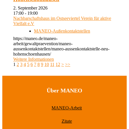
2. September 2026
17:00 - 19:00
Nachbarschaftshaus im Ostseeviertel Verein für aktive
Vielfalt e.V
MANEO-Außenkontaktstellen
https://maneo.de/maneo-
arbeit/gewaltpraevention/maneo-
aussenkontaktstellen/maneo-aussenkontaktstelle-neu-
hohenschoenhausen/
Weitere Informationen
1
2
3
4
5
6
7
8
9
10
11
12
>
>>
Über MANEO
MANEO-Arbeit
Zitate