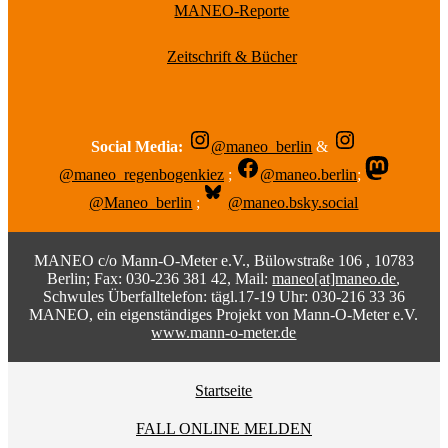
MANEO-Reporte
Zeitschrift & Bücher
Social Media:
@maneo_berlin
&
@maneo_regenbogenkiez
;
@maneo.berlin
;
@Maneo_berlin
;
@maneo.bsky.social
MANEO c/o Mann-O-Meter e.V., Bülowstraße 106 , 10783
Berlin; Fax: 030-236 381 42, Mail:
maneo[at]maneo.de
,
Schwules Überfalltelefon: tägl.17-19 Uhr: 030-216 33 36
MANEO, ein eigenständiges Projekt von Mann-O-Meter e.V.
www.mann-o-meter.de
Startseite
FALL ONLINE MELDEN