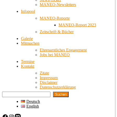
MANEO-Newsletters
Infopool
MANEO-Reporte
MANEO-Report 2023
Zeitschrift & Bücher
Galerie
Mitmachen
Ehrenamtliches Engagement
Jobs bei MANEO
Termine
Kontakt
Zitate
Impressum
Disclaimer
Datenschutzerklärung
Suchen
Deutsch
English
Facebook
Instagram
Mastodon