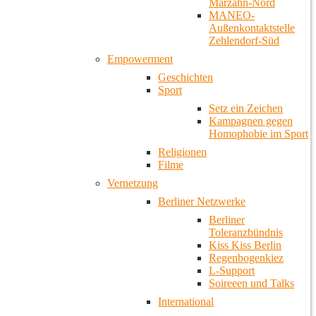
Marzahn-Nord
MANEO-
Außenkontaktstelle
Zehlendorf-Süd
Empowerment
Geschichten
Sport
Setz ein Zeichen
Kampagnen gegen
Homophobie im Sport
Religionen
Filme
Vernetzung
Berliner Netzwerke
Berliner
Toleranzbündnis
Kiss Kiss Berlin
Regenbogenkiez
L-Support
Soireeen und Talks
International