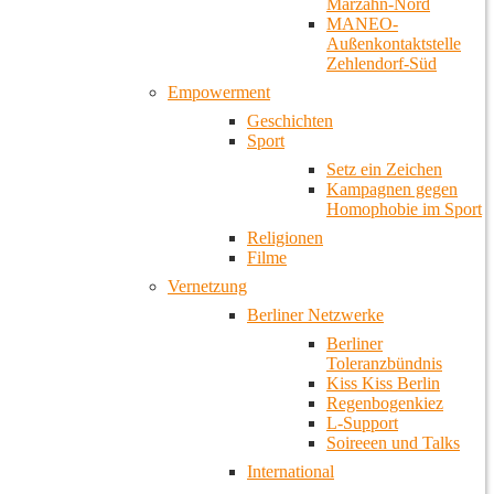
Marzahn-Nord
MANEO-
Außenkontaktstelle
Zehlendorf-Süd
Empowerment
Geschichten
Sport
Setz ein Zeichen
Kampagnen gegen
Homophobie im Sport
Religionen
Filme
Vernetzung
Berliner Netzwerke
Berliner
Toleranzbündnis
Kiss Kiss Berlin
Regenbogenkiez
L-Support
Soireeen und Talks
International