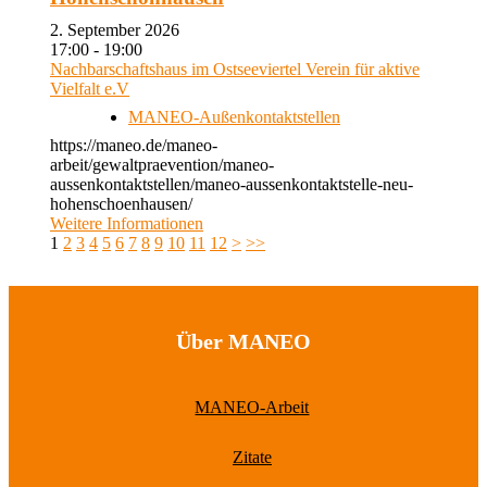
2. September 2026
17:00 - 19:00
Nachbarschaftshaus im Ostseeviertel Verein für aktive
Vielfalt e.V
MANEO-Außenkontaktstellen
https://maneo.de/maneo-
arbeit/gewaltpraevention/maneo-
aussenkontaktstellen/maneo-aussenkontaktstelle-neu-
hohenschoenhausen/
Weitere Informationen
1
2
3
4
5
6
7
8
9
10
11
12
>
>>
Über MANEO
MANEO-Arbeit
Zitate