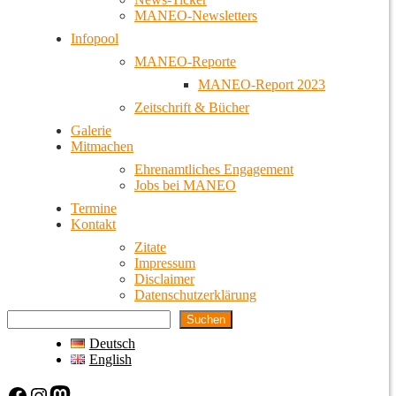
MANEO-Newsletters
Infopool
MANEO-Reporte
MANEO-Report 2023
Zeitschrift & Bücher
Galerie
Mitmachen
Ehrenamtliches Engagement
Jobs bei MANEO
Termine
Kontakt
Zitate
Impressum
Disclaimer
Datenschutzerklärung
Suchen
Deutsch
English
Facebook
Instagram
Mastodon