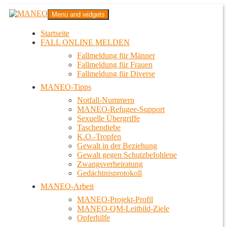
Zum
MANEO
Menu and widgets
Inhalt
Das schwule Anti-Gewalt-Projekt in Berlin
springen
Startseite
FALL ONLINE MELDEN
Fallmeldung für Männer
Fallmeldung für Frauen
Fallmeldung für Diverse
MANEO-Tipps
Notfall-Nummern
MANEO-Refugee-Support
Sexuelle Übergriffe
Taschendiebe
K.O.-Tropfen
Gewalt in der Beziehung
Gewalt gegen Schutzbefohlene
Zwangsverheiratung
Gedächtnisprotokoll
MANEO-Arbeit
MANEO-Projekt-Profil
MANEO-QM-Leitbild-Ziele
Opferhilfe