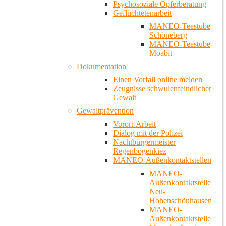
Psychosoziale Opferberatung
Geflüchtetenarbeit
MANEO-Teestube
Schöneberg
MANEO-Teestube
Moabit
Dokumentation
Einen Vorfall online melden
Zeugnisse schwulenfeindlicher
Gewalt
Gewaltprävention
Vorort-Arbeit
Dialog mit der Polizei
Nachtbürgermeister
Regenbogenkiez
MANEO-Außenkontaktstellen
MANEO-
Außenkontaktstelle
Neu-
Hohenschönhausen
MANEO-
Außenkontaktstelle