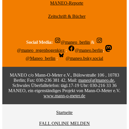
MANEO-Reporte
Zeitschrift & Bücher
Social Media:
@maneo_berlin
&
@maneo_regenbogenkiez
;
@maneo.berlin
;
@Maneo_berlin
;
@maneo.bsky.social
MANEO c/o Mann-O-Meter e.V., Bülowstraße 106 , 10783
Berlin; Fax: 030-236 381 42, Mail:
maneo[at]maneo.de
,
Schwules Überfalltelefon: tägl.17-19 Uhr: 030-216 33 36
MANEO, ein eigenständiges Projekt von Mann-O-Meter e.V.
www.mann-o-meter.de
Startseite
FALL ONLINE MELDEN