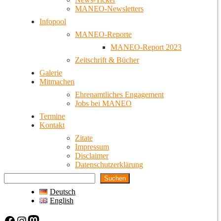
MANEO-Newsletters
Infopool
MANEO-Reporte
MANEO-Report 2023
Zeitschrift & Bücher
Galerie
Mitmachen
Ehrenamtliches Engagement
Jobs bei MANEO
Termine
Kontakt
Zitate
Impressum
Disclaimer
Datenschutzerklärung
Suchen
Deutsch
English
Facebook
Instagram
Mastodon