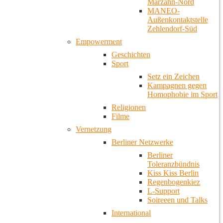
Marzahn-Nord
MANEO-
Außenkontaktstelle
Zehlendorf-Süd
Empowerment
Geschichten
Sport
Setz ein Zeichen
Kampagnen gegen
Homophobie im Sport
Religionen
Filme
Vernetzung
Berliner Netzwerke
Berliner
Toleranzbündnis
Kiss Kiss Berlin
Regenbogenkiez
L-Support
Soireeen und Talks
International