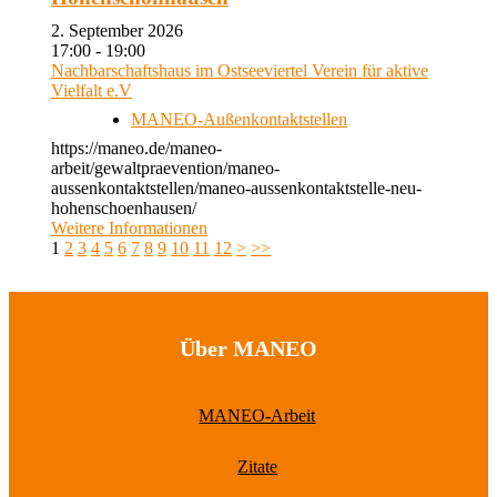
2. September 2026
17:00 - 19:00
Nachbarschaftshaus im Ostseeviertel Verein für aktive
Vielfalt e.V
MANEO-Außenkontaktstellen
https://maneo.de/maneo-
arbeit/gewaltpraevention/maneo-
aussenkontaktstellen/maneo-aussenkontaktstelle-neu-
hohenschoenhausen/
Weitere Informationen
1
2
3
4
5
6
7
8
9
10
11
12
>
>>
Über MANEO
MANEO-Arbeit
Zitate