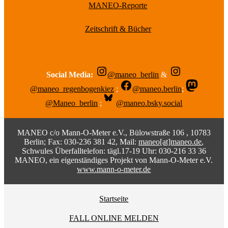
MANEO-Reporte
Zeitschrift & Bücher
Social Media:
@maneo_berlin
&
@maneo_regenbogenkiez
;
@maneo.berlin
;
@Maneo_berlin
;
@maneo.bsky.social
MANEO c/o Mann-O-Meter e.V., Bülowstraße 106 , 10783
Berlin; Fax: 030-236 381 42, Mail:
maneo[at]maneo.de
,
Schwules Überfalltelefon: tägl.17-19 Uhr: 030-216 33 36
MANEO, ein eigenständiges Projekt von Mann-O-Meter e.V.
www.mann-o-meter.de
Startseite
FALL ONLINE MELDEN