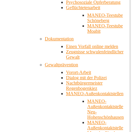
Psychosoziale Opferberatung
Geflüchtetenarbeit
MANEO-Teestube
Schöneberg
MANEO-Teestube
Moabit
Dokumentation
Einen Vorfall online melden
Zeugnisse schwulenfeindlicher
Gewalt
Gewaltprävention
Vorort-Arbeit
Dialog mit der Polizei
Nachtbürgermeister
Regenbogenkiez
MANEO-Außenkontaktstellen
MANEO-
Außenkontaktstelle
Neu-
Hohenschönhausen
MANEO-
Außenkontaktstelle