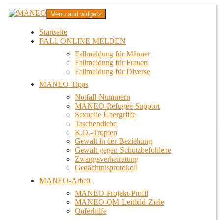
Zum
MANEO
Menu and widgets
Inhalt
Das schwule Anti-Gewalt-Projekt in Berlin
springen
Startseite
FALL ONLINE MELDEN
Fallmeldung für Männer
Fallmeldung für Frauen
Fallmeldung für Diverse
MANEO-Tipps
Notfall-Nummern
MANEO-Refugee-Support
Sexuelle Übergriffe
Taschendiebe
K.O.-Tropfen
Gewalt in der Beziehung
Gewalt gegen Schutzbefohlene
Zwangsverheiratung
Gedächtnisprotokoll
MANEO-Arbeit
MANEO-Projekt-Profil
MANEO-QM-Leitbild-Ziele
Opferhilfe