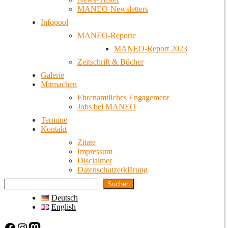
MANEO-Newsletters
Infopool
MANEO-Reporte
MANEO-Report 2023
Zeitschrift & Bücher
Galerie
Mitmachen
Ehrenamtliches Engagement
Jobs bei MANEO
Termine
Kontakt
Zitate
Impressum
Disclaimer
Datenschutzerklärung
Suchen
Deutsch
English
Facebook
Instagram
Mastodon