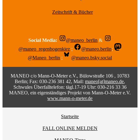
Zeitschrift & Bücher
Social Media:
@maneo_berlin
&
@maneo_regenbogenkiez
;
@maneo.berlin
;
@Maneo_berlin
;
@maneo.bsky.social
MANEO c/o Mann-O-Meter e.V., Bülowstraße 106 , 10783
Berlin; Fax: 030-236 381 42, Mail:
maneo[at]maneo.de
,
Schwules Überfalltelefon: tägl.17-19 Uhr: 030-216 33 36
MANEO, ein eigenständiges Projekt von Mann-O-Meter e.V.
www.mann-o-meter.de
Startseite
FALL ONLINE MELDEN