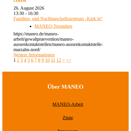
26. August 2026
13:30 - 16:30
Familien- und Nachbarschaftszentrum „Kiek in“
MANEO-Teestuben
https://maneo.de/maneo-
arbeit/gewaltpraevention/maneo-
aussenkontaktstellen/maneo-aussenkontaktstelle-
marzahn-nord/
Weitere Informationen
1
2
3
4
5
6
7
8
9
10
11
12
>
>>
Über MANEO
MANEO-Arbeit
Zitate