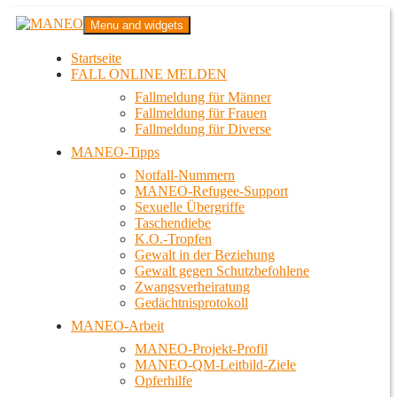
Zum
MANEO
Menu and widgets
Inhalt
Das schwule Anti-Gewalt-Projekt in Berlin
springen
Startseite
FALL ONLINE MELDEN
Fallmeldung für Männer
Fallmeldung für Frauen
Fallmeldung für Diverse
MANEO-Tipps
Notfall-Nummern
MANEO-Refugee-Support
Sexuelle Übergriffe
Taschendiebe
K.O.-Tropfen
Gewalt in der Beziehung
Gewalt gegen Schutzbefohlene
Zwangsverheiratung
Gedächtnisprotokoll
MANEO-Arbeit
MANEO-Projekt-Profil
MANEO-QM-Leitbild-Ziele
Opferhilfe