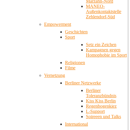
Marzahn-Nord
MANEO-
Außenkontaktstelle
Zehlendorf-Süd
Empowerment
Geschichten
Sport
Setz ein Zeichen
Kampagnen gegen
Homophobie im Sport
Religionen
Filme
Vernetzung
Berliner Netzwerke
Berliner
Toleranzbündnis
Kiss Kiss Berlin
Regenbogenkiez
L-Support
Soireeen und Talks
International