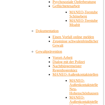
Psychosoziale Opferberatung
Geflüchtetenarbeit
MANEO-Teestube
Schöneberg
MANEO-Teestube
Moabit
Dokumentation
Einen Vorfall online melden
Zeugnisse schwulenfeindlicher
Gewalt
Gewaltprävention
Vorort-Arbeit
Dialog mit der Polizei
Nachtbürgermeister
Regenbogenkiez
MANEO-Außenkontaktstellen
MANEO-
Außenkontaktstelle
Neu-
Hohenschönhausen
MANEO-
Außenkontaktstelle