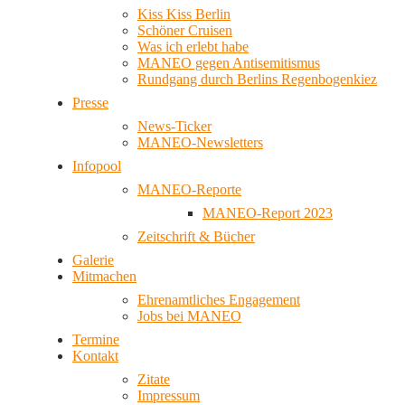
Kiss Kiss Berlin
Schöner Cruisen
Was ich erlebt habe
MANEO gegen Antisemitismus
Rundgang durch Berlins Regenbogenkiez
Presse
News-Ticker
MANEO-Newsletters
Infopool
MANEO-Reporte
MANEO-Report 2023
Zeitschrift & Bücher
Galerie
Mitmachen
Ehrenamtliches Engagement
Jobs bei MANEO
Termine
Kontakt
Zitate
Impressum