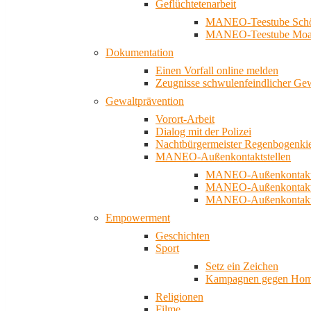
Geflüchtetenarbeit
MANEO-Teestube Schö
MANEO-Teestube Moa
Dokumentation
Einen Vorfall online melden
Zeugnisse schwulenfeindlicher Ge
Gewaltprävention
Vorort-Arbeit
Dialog mit der Polizei
Nachtbürgermeister Regenbogenki
MANEO-Außenkontaktstellen
MANEO-Außenkontakts
MANEO-Außenkontakts
MANEO-Außenkontaktst
Empowerment
Geschichten
Sport
Setz ein Zeichen
Kampagnen gegen Homo
Religionen
Filme