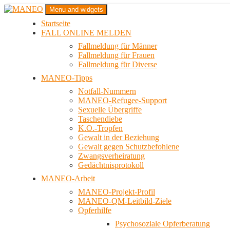
Zum
Menu and widgets
Inhalt
Startseite
springen
Das schwule Anti-Gewalt-Projekt in Berlin
FALL ONLINE MELDEN
MANEO
Fallmeldung für Männer
Fallmeldung für Frauen
Fallmeldung für Diverse
MANEO-Tipps
Notfall-Nummern
MANEO-Refugee-Support
Sexuelle Übergriffe
Taschendiebe
K.O.-Tropfen
Gewalt in der Beziehung
Gewalt gegen Schutzbefohlene
Zwangsverheiratung
Gedächtnisprotokoll
MANEO-Arbeit
MANEO-Projekt-Profil
MANEO-QM-Leitbild-Ziele
Opferhilfe
Psychosoziale Opferberatung