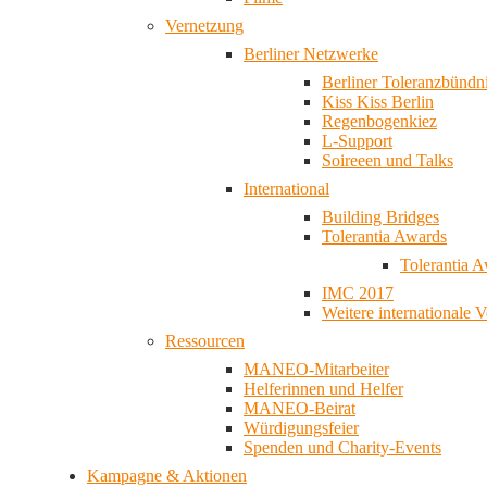
Vernetzung
Berliner Netzwerke
Berliner Toleranzbündn
Kiss Kiss Berlin
Regenbogenkiez
L-Support
Soireeen und Talks
International
Building Bridges
Tolerantia Awards
Tolerantia 
IMC 2017
Weitere internationale 
Ressourcen
MANEO-Mitarbeiter
Helferinnen und Helfer
MANEO-Beirat
Würdigungsfeier
Spenden und Charity-Events
Kampagne & Aktionen