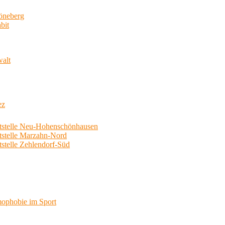
neberg
bit
walt
ez
telle Neu-Hohenschönhausen
telle Marzahn-Nord
elle Zehlendorf-Süd
phobie im Sport