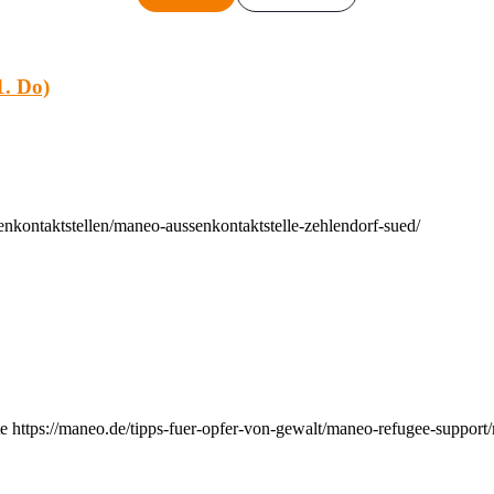
. Do)
nkontaktstellen/maneo-aussenkontaktstelle-zehlendorf-sued/
e https://maneo.de/tipps-fuer-opfer-von-gewalt/maneo-refugee-support