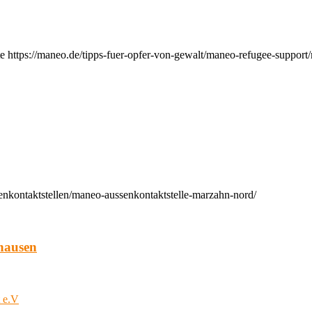
e https://maneo.de/tipps-fuer-opfer-von-gewalt/maneo-refugee-support
enkontaktstellen/maneo-aussenkontaktstelle-marzahn-nord/
hausen
t e.V