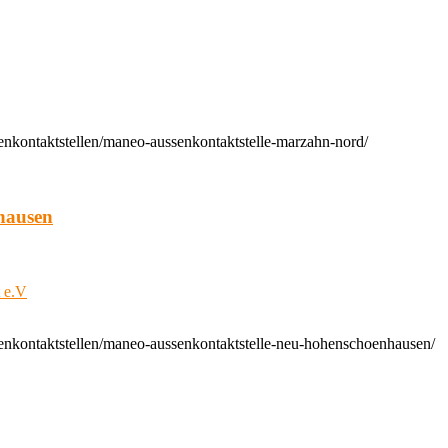
enkontaktstellen/maneo-aussenkontaktstelle-marzahn-nord/
hausen
t e.V
enkontaktstellen/maneo-aussenkontaktstelle-neu-hohenschoenhausen/