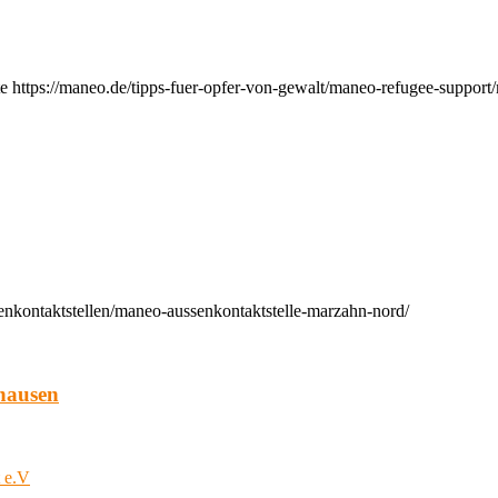
e https://maneo.de/tipps-fuer-opfer-von-gewalt/maneo-refugee-support
enkontaktstellen/maneo-aussenkontaktstelle-marzahn-nord/
hausen
t e.V