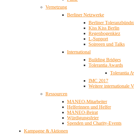
Vernetzung
Berliner Netzwerke
Berliner Toleranzbündn
Kiss Kiss Berlin
Regenbogenkiez
L-Support
Soireeen und Talks
International
Building Bridges
Tolerantia Awards
Tolerantia 
IMC 2017
Weitere internationale 
Ressourcen
MANEO-Mitarbeiter
Helferinnen und Helfer
MANEO-Beirat
Würdigungsfeier
Spenden und Charity-Events
Kampagne & Aktionen