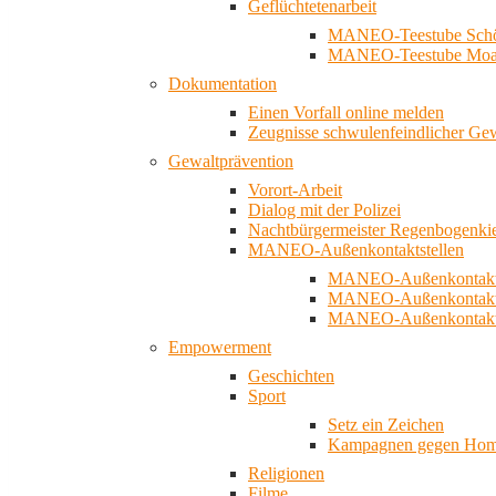
Geflüchtetenarbeit
MANEO-Teestube Schö
MANEO-Teestube Moa
Dokumentation
Einen Vorfall online melden
Zeugnisse schwulenfeindlicher Ge
Gewaltprävention
Vorort-Arbeit
Dialog mit der Polizei
Nachtbürgermeister Regenbogenki
MANEO-Außenkontaktstellen
MANEO-Außenkontakts
MANEO-Außenkontakts
MANEO-Außenkontaktst
Empowerment
Geschichten
Sport
Setz ein Zeichen
Kampagnen gegen Homo
Religionen
Filme