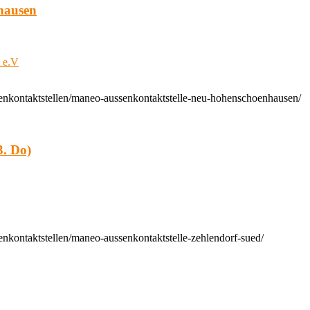
hausen
t e.V
enkontaktstellen/maneo-aussenkontaktstelle-neu-hohenschoenhausen/
. Do)
nkontaktstellen/maneo-aussenkontaktstelle-zehlendorf-sued/