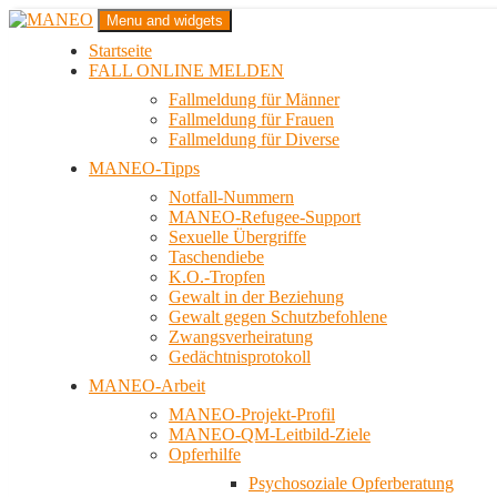
Zum
Menu and widgets
Inhalt
Startseite
springen
Das schwule Anti-Gewalt-Projekt in Berlin
FALL ONLINE MELDEN
MANEO
Fallmeldung für Männer
Fallmeldung für Frauen
Fallmeldung für Diverse
MANEO-Tipps
Notfall-Nummern
MANEO-Refugee-Support
Sexuelle Übergriffe
Taschendiebe
K.O.-Tropfen
Gewalt in der Beziehung
Gewalt gegen Schutzbefohlene
Zwangsverheiratung
Gedächtnisprotokoll
MANEO-Arbeit
MANEO-Projekt-Profil
MANEO-QM-Leitbild-Ziele
Opferhilfe
Psychosoziale Opferberatung