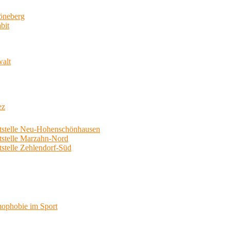
neberg
bit
walt
ez
telle Neu-Hohenschönhausen
telle Marzahn-Nord
elle Zehlendorf-Süd
phobie im Sport