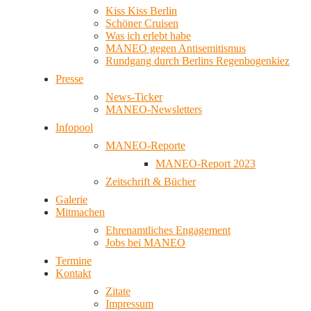
Kiss Kiss Berlin
Schöner Cruisen
Was ich erlebt habe
MANEO gegen Antisemitismus
Rundgang durch Berlins Regenbogenkiez
Presse
News-Ticker
MANEO-Newsletters
Infopool
MANEO-Reporte
MANEO-Report 2023
Zeitschrift & Bücher
Galerie
Mitmachen
Ehrenamtliches Engagement
Jobs bei MANEO
Termine
Kontakt
Zitate
Impressum