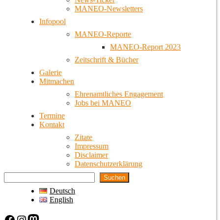
MANEO-Newsletters
Infopool
MANEO-Reporte
MANEO-Report 2023
Zeitschrift & Bücher
Galerie
Mitmachen
Ehrenamtliches Engagement
Jobs bei MANEO
Termine
Kontakt
Zitate
Impressum
Disclaimer
Datenschutzerklärung
Suchen
Deutsch
English
Facebook
Instagram
Mastodon