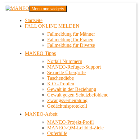
Zum
MANEO
Menu and widgets
Inhalt
Das schwule Anti-Gewalt-Projekt in Berlin
springen
Startseite
FALL ONLINE MELDEN
Fallmeldung für Männer
Fallmeldung für Frauen
Fallmeldung für Diverse
MANEO-Tipps
Notfall-Nummern
MANEO-Refugee-Support
Sexuelle Übergriffe
Taschendiebe
K.O.-Tropfen
Gewalt in der Beziehung
Gewalt gegen Schutzbefohlene
Zwangsverheiratung
Gedächtnisprotokoll
MANEO-Arbeit
MANEO-Projekt-Profil
MANEO-QM-Leitbild-Ziele
Opferhilfe