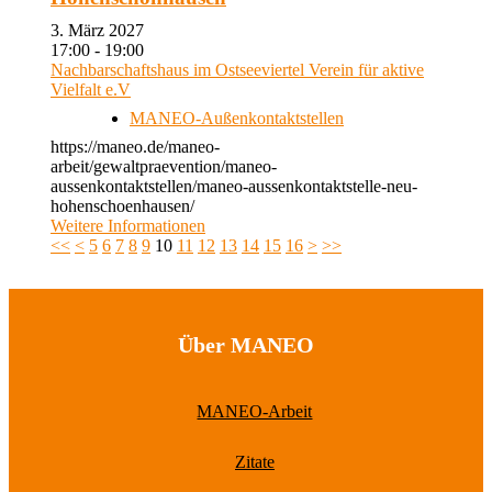
3. März 2027
17:00 - 19:00
Nachbarschaftshaus im Ostseeviertel Verein für aktive
Vielfalt e.V
MANEO-Außenkontaktstellen
https://maneo.de/maneo-
arbeit/gewaltpraevention/maneo-
aussenkontaktstellen/maneo-aussenkontaktstelle-neu-
hohenschoenhausen/
Weitere Informationen
<<
<
5
6
7
8
9
10
11
12
13
14
15
16
>
>>
Über MANEO
MANEO-Arbeit
Zitate