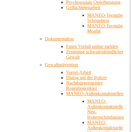
Psychosoziale Opferberatung
Geflüchtetenarbeit
MANEO-Teestube
Schöneberg
MANEO-Teestube
Moabit
Dokumentation
Einen Vorfall online melden
Zeugnisse schwulenfeindlicher
Gewalt
Gewaltprävention
Vorort-Arbeit
Dialog mit der Polizei
Nachtbürgermeister
Regenbogenkiez
MANEO-Außenkontaktstellen
MANEO-
Außenkontaktstelle
Neu-
Hohenschönhausen
MANEO-
Außenkontaktstelle