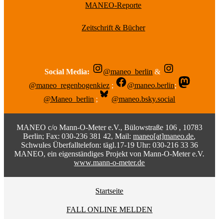
MANEO-Reporte
Zeitschrift & Bücher
Social Media:
@maneo_berlin
&
@maneo_regenbogenkiez
;
@maneo.berlin
;
@Maneo_berlin
;
@maneo.bsky.social
MANEO c/o Mann-O-Meter e.V., Bülowstraße 106 , 10783
Berlin; Fax: 030-236 381 42, Mail:
maneo[at]maneo.de
,
Schwules Überfalltelefon: tägl.17-19 Uhr: 030-216 33 36
MANEO, ein eigenständiges Projekt von Mann-O-Meter e.V.
www.mann-o-meter.de
Startseite
FALL ONLINE MELDEN