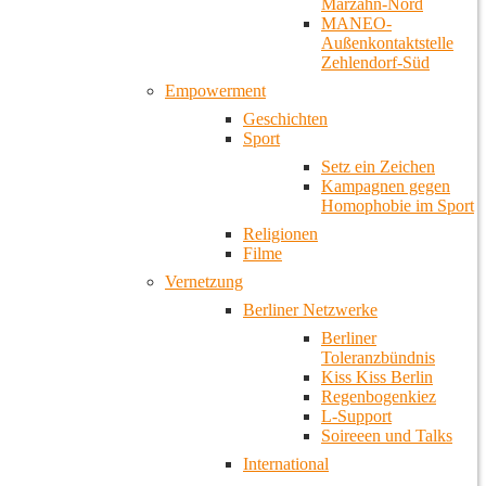
Marzahn-Nord
MANEO-
Außenkontaktstelle
Zehlendorf-Süd
Empowerment
Geschichten
Sport
Setz ein Zeichen
Kampagnen gegen
Homophobie im Sport
Religionen
Filme
Vernetzung
Berliner Netzwerke
Berliner
Toleranzbündnis
Kiss Kiss Berlin
Regenbogenkiez
L-Support
Soireeen und Talks
International