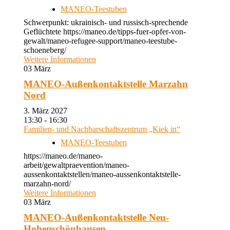
MANEO-Teestuben
Schwerpunkt: ukrainisch- und russisch-sprechende
Geflüchtete https://maneo.de/tipps-fuer-opfer-von-
gewalt/maneo-refugee-support/maneo-teestube-
schoeneberg/
Weitere Informationen
03
März
MANEO-Außenkontaktstelle Marzahn
Nord
3. März 2027
13:30 - 16:30
Familien- und Nachbarschaftszentrum „Kiek in“
MANEO-Teestuben
https://maneo.de/maneo-
arbeit/gewaltpraevention/maneo-
aussenkontaktstellen/maneo-aussenkontaktstelle-
marzahn-nord/
Weitere Informationen
03
März
MANEO-Außenkontaktstelle Neu-
Hohenschönhausen