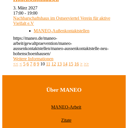
3. März 2027
17:00 - 19:00
Nachbarschaftshaus im Ostseeviertel Verein für aktive
Vielfalt e.V
MANEO-Außenkontaktstellen
https://maneo.de/maneo-
arbeit/gewaltpraevention/maneo-
aussenkontaktstellen/maneo-aussenkontaktstelle-neu-
hohenschoenhausen/
Weitere Informationen
<<
<
5
6
7
8
9
10
11
12
13
14
15
16
>
>>
Über MANEO
MANEO-Arbeit
Zitate