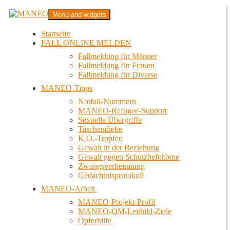
Zum
MANEO
Menu and widgets
Inhalt
Das schwule Anti-Gewalt-Projekt in Berlin
springen
Startseite
FALL ONLINE MELDEN
Fallmeldung für Männer
Fallmeldung für Frauen
Fallmeldung für Diverse
MANEO-Tipps
Notfall-Nummern
MANEO-Refugee-Support
Sexuelle Übergriffe
Taschendiebe
K.O.-Tropfen
Gewalt in der Beziehung
Gewalt gegen Schutzbefohlene
Zwangsverheiratung
Gedächtnisprotokoll
MANEO-Arbeit
MANEO-Projekt-Profil
MANEO-QM-Leitbild-Ziele
Opferhilfe