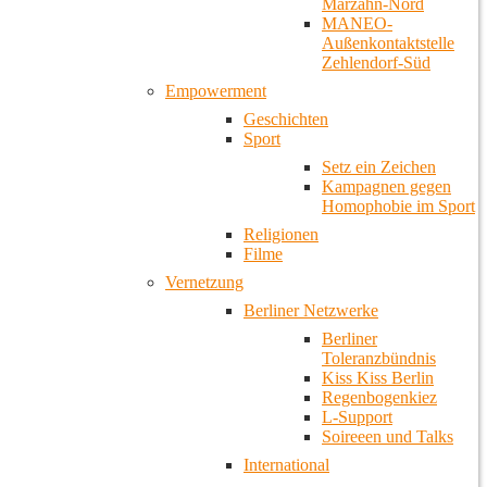
Marzahn-Nord
MANEO-
Außenkontaktstelle
Zehlendorf-Süd
Empowerment
Geschichten
Sport
Setz ein Zeichen
Kampagnen gegen
Homophobie im Sport
Religionen
Filme
Vernetzung
Berliner Netzwerke
Berliner
Toleranzbündnis
Kiss Kiss Berlin
Regenbogenkiez
L-Support
Soireeen und Talks
International