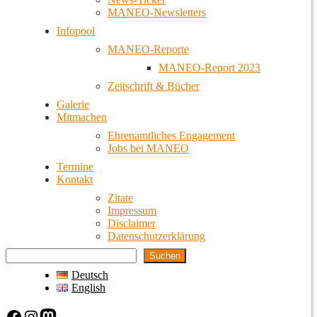
MANEO-Newsletters
Infopool
MANEO-Reporte
MANEO-Report 2023
Zeitschrift & Bücher
Galerie
Mitmachen
Ehrenamtliches Engagement
Jobs bei MANEO
Termine
Kontakt
Zitate
Impressum
Disclaimer
Datenschutzerklärung
Suchen
Deutsch
English
Facebook
Instagram
Mastodon