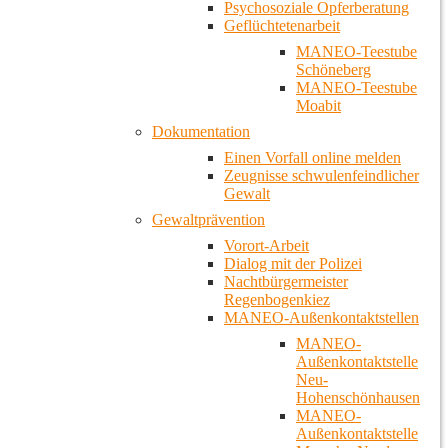
Psychosoziale Opferberatung
Geflüchtetenarbeit
MANEO-Teestube
Schöneberg
MANEO-Teestube
Moabit
Dokumentation
Einen Vorfall online melden
Zeugnisse schwulenfeindlicher
Gewalt
Gewaltprävention
Vorort-Arbeit
Dialog mit der Polizei
Nachtbürgermeister
Regenbogenkiez
MANEO-Außenkontaktstellen
MANEO-
Außenkontaktstelle
Neu-
Hohenschönhausen
MANEO-
Außenkontaktstelle