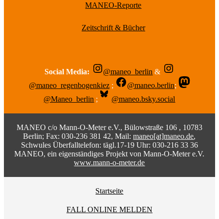
MANEO-Reporte
Zeitschrift & Bücher
Social Media:
@maneo_berlin
&
@maneo_regenbogenkiez
;
@maneo.berlin
;
@Maneo_berlin
;
@maneo.bsky.social
MANEO c/o Mann-O-Meter e.V., Bülowstraße 106 , 10783
Berlin; Fax: 030-236 381 42, Mail:
maneo[at]maneo.de
,
Schwules Überfalltelefon: tägl.17-19 Uhr: 030-216 33 36
MANEO, ein eigenständiges Projekt von Mann-O-Meter e.V.
www.mann-o-meter.de
Startseite
FALL ONLINE MELDEN