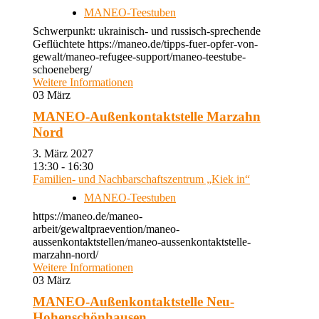
MANEO-Teestuben
Schwerpunkt: ukrainisch- und russisch-sprechende
Geflüchtete https://maneo.de/tipps-fuer-opfer-von-
gewalt/maneo-refugee-support/maneo-teestube-
schoeneberg/
Weitere Informationen
03
März
MANEO-Außenkontaktstelle Marzahn
Nord
3. März 2027
13:30 - 16:30
Familien- und Nachbarschaftszentrum „Kiek in“
MANEO-Teestuben
https://maneo.de/maneo-
arbeit/gewaltpraevention/maneo-
aussenkontaktstellen/maneo-aussenkontaktstelle-
marzahn-nord/
Weitere Informationen
03
März
MANEO-Außenkontaktstelle Neu-
Hohenschönhausen