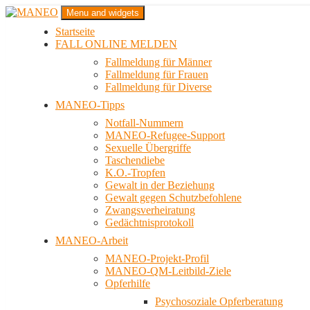
Zum
Menu and widgets
Inhalt
Startseite
springen
Das schwule Anti-Gewalt-Projekt in Berlin
FALL ONLINE MELDEN
MANEO
Fallmeldung für Männer
Fallmeldung für Frauen
Fallmeldung für Diverse
MANEO-Tipps
Notfall-Nummern
MANEO-Refugee-Support
Sexuelle Übergriffe
Taschendiebe
K.O.-Tropfen
Gewalt in der Beziehung
Gewalt gegen Schutzbefohlene
Zwangsverheiratung
Gedächtnisprotokoll
MANEO-Arbeit
MANEO-Projekt-Profil
MANEO-QM-Leitbild-Ziele
Opferhilfe
Psychosoziale Opferberatung