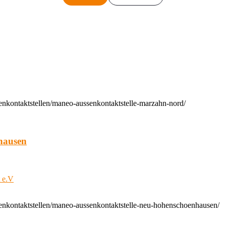
enkontaktstellen/maneo-aussenkontaktstelle-marzahn-nord/
hausen
t e.V
enkontaktstellen/maneo-aussenkontaktstelle-neu-hohenschoenhausen/