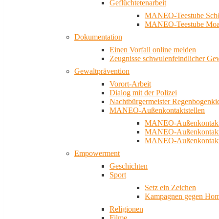
Geflüchtetenarbeit
MANEO-Teestube Schö
MANEO-Teestube Moa
Dokumentation
Einen Vorfall online melden
Zeugnisse schwulenfeindlicher Ge
Gewaltprävention
Vorort-Arbeit
Dialog mit der Polizei
Nachtbürgermeister Regenbogenki
MANEO-Außenkontaktstellen
MANEO-Außenkontakts
MANEO-Außenkontakts
MANEO-Außenkontaktst
Empowerment
Geschichten
Sport
Setz ein Zeichen
Kampagnen gegen Homo
Religionen
Filme