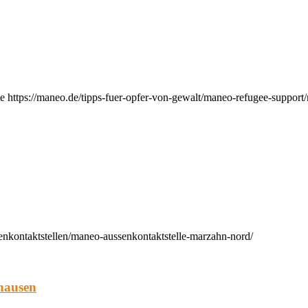
e https://maneo.de/tipps-fuer-opfer-von-gewalt/maneo-refugee-support
enkontaktstellen/maneo-aussenkontaktstelle-marzahn-nord/
hausen