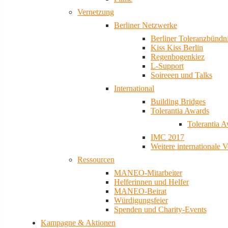
Vernetzung
Berliner Netzwerke
Berliner Toleranzbündn
Kiss Kiss Berlin
Regenbogenkiez
L-Support
Soireeen und Talks
International
Building Bridges
Tolerantia Awards
Tolerantia 
IMC 2017
Weitere internationale 
Ressourcen
MANEO-Mitarbeiter
Helferinnen und Helfer
MANEO-Beirat
Würdigungsfeier
Spenden und Charity-Events
Kampagne & Aktionen