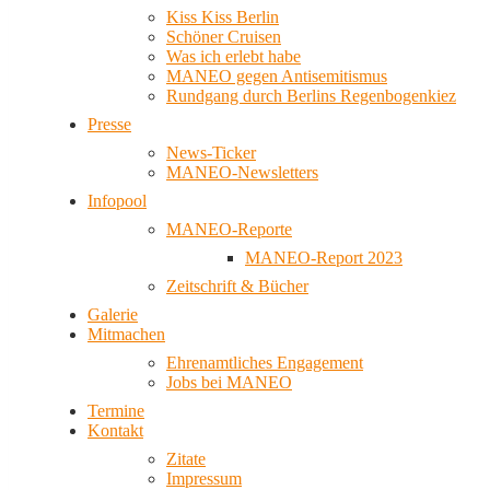
Kiss Kiss Berlin
Schöner Cruisen
Was ich erlebt habe
MANEO gegen Antisemitismus
Rundgang durch Berlins Regenbogenkiez
Presse
News-Ticker
MANEO-Newsletters
Infopool
MANEO-Reporte
MANEO-Report 2023
Zeitschrift & Bücher
Galerie
Mitmachen
Ehrenamtliches Engagement
Jobs bei MANEO
Termine
Kontakt
Zitate
Impressum