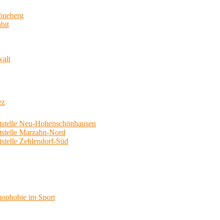
neberg
bit
walt
ez
telle Neu-Hohenschönhausen
telle Marzahn-Nord
elle Zehlendorf-Süd
phobie im Sport