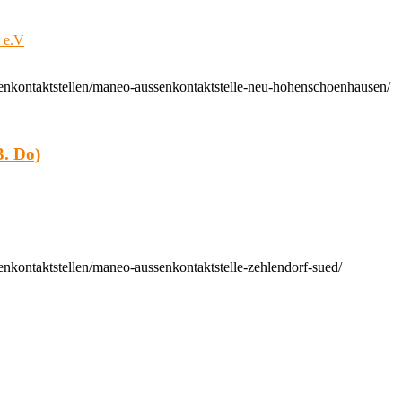
t e.V
enkontaktstellen/maneo-aussenkontaktstelle-neu-hohenschoenhausen/
. Do)
nkontaktstellen/maneo-aussenkontaktstelle-zehlendorf-sued/