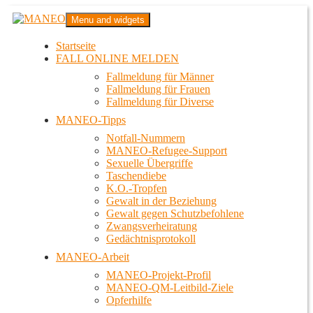
Zum
MANEO
Menu and widgets
Inhalt
Das schwule Anti-Gewalt-Projekt in Berlin
springen
Startseite
FALL ONLINE MELDEN
Fallmeldung für Männer
Fallmeldung für Frauen
Fallmeldung für Diverse
MANEO-Tipps
Notfall-Nummern
MANEO-Refugee-Support
Sexuelle Übergriffe
Taschendiebe
K.O.-Tropfen
Gewalt in der Beziehung
Gewalt gegen Schutzbefohlene
Zwangsverheiratung
Gedächtnisprotokoll
MANEO-Arbeit
MANEO-Projekt-Profil
MANEO-QM-Leitbild-Ziele
Opferhilfe