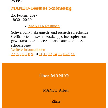
25
Feb.
MANEO-Teestube Schöneberg
25. Februar 2027
18:30 - 20:30
MANEO-Teestuben
Schwerpunkt: ukrainisch- und russisch-sprechende
Geflüchtete https://maneo.de/tipps-fuer-opfer-von-
gewalt/maneo-refugee-support/maneo-teestube-
schoeneberg/
Weitere Informationen
<<
<
5
6
7
8
9
10
11
12
13
14
15
16
>
>>
Über MANEO
MANEO-Arbeit
Zitate