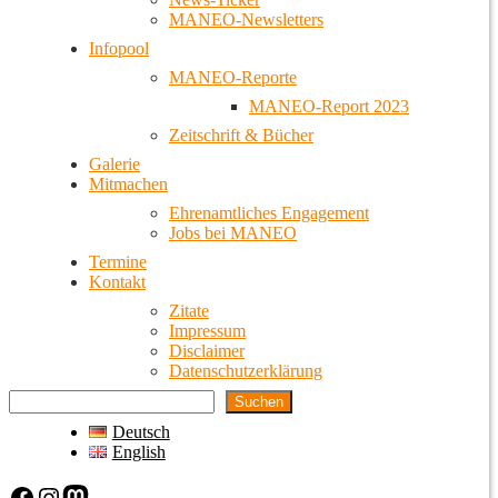
MANEO-Newsletters
Infopool
MANEO-Reporte
MANEO-Report 2023
Zeitschrift & Bücher
Galerie
Mitmachen
Ehrenamtliches Engagement
Jobs bei MANEO
Termine
Kontakt
Zitate
Impressum
Disclaimer
Datenschutzerklärung
Suchen
Deutsch
English
Facebook
Instagram
Mastodon