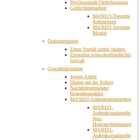
Psychosoziale Opferberatung
Geflüchtetenarbeit
MANEO-Teestube
Schöneberg
MANEO-Teestube
Moabit
Dokumentation
Einen Vorfall online melden
Zeugnisse schwulenfeindlicher
Gewalt
Gewaltprävention
Vorort-Arbeit
Dialog mit der Polizei
Nachtbürgermeister
Regenbogenkiez
MANEO-Außenkontaktstellen
MANEO-
Außenkontaktstelle
Neu-
Hohenschönhausen
MANEO-
Außenkontaktstelle