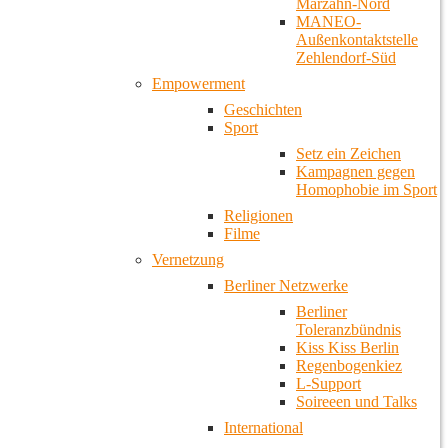
Marzahn-Nord
MANEO-
Außenkontaktstelle
Zehlendorf-Süd
Empowerment
Geschichten
Sport
Setz ein Zeichen
Kampagnen gegen
Homophobie im Sport
Religionen
Filme
Vernetzung
Berliner Netzwerke
Berliner
Toleranzbündnis
Kiss Kiss Berlin
Regenbogenkiez
L-Support
Soireeen und Talks
International