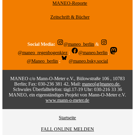
MANEO-Reporte
Zeitschrift & Bücher
Social Media:
@maneo_berlin
&
@maneo_regenbogenkiez
;
@maneo.berlin
;
@Maneo_berlin
;
@maneo.bsky.social
MANEO c/o Mann-O-Meter e.V., Bülowstraße 106 , 10783
Berlin; Fax: 030-236 381 42, Mail:
maneo[at]maneo.de
,
Schwules Überfalltelefon: tägl.17-19 Uhr: 030-216 33 36
MANEO, ein eigenständiges Projekt von Mann-O-Meter e.V.
www.mann-o-meter.de
Startseite
FALL ONLINE MELDEN