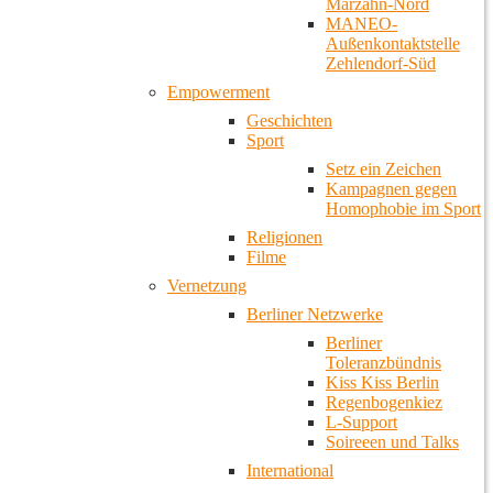
Marzahn-Nord
MANEO-
Außenkontaktstelle
Zehlendorf-Süd
Empowerment
Geschichten
Sport
Setz ein Zeichen
Kampagnen gegen
Homophobie im Sport
Religionen
Filme
Vernetzung
Berliner Netzwerke
Berliner
Toleranzbündnis
Kiss Kiss Berlin
Regenbogenkiez
L-Support
Soireeen und Talks
International