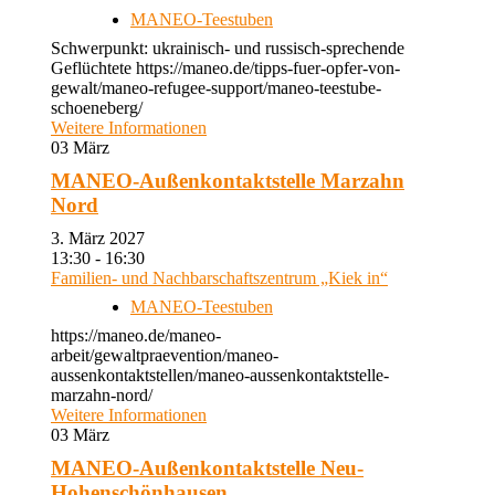
MANEO-Teestuben
Schwerpunkt: ukrainisch- und russisch-sprechende
Geflüchtete https://maneo.de/tipps-fuer-opfer-von-
gewalt/maneo-refugee-support/maneo-teestube-
schoeneberg/
Weitere Informationen
03
März
MANEO-Außenkontaktstelle Marzahn
Nord
3. März 2027
13:30 - 16:30
Familien- und Nachbarschaftszentrum „Kiek in“
MANEO-Teestuben
https://maneo.de/maneo-
arbeit/gewaltpraevention/maneo-
aussenkontaktstellen/maneo-aussenkontaktstelle-
marzahn-nord/
Weitere Informationen
03
März
MANEO-Außenkontaktstelle Neu-
Hohenschönhausen