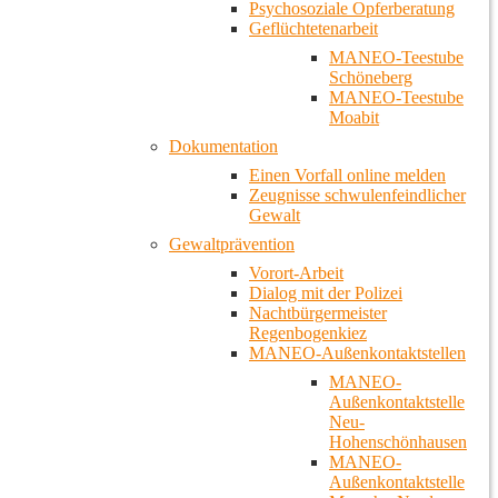
Psychosoziale Opferberatung
Geflüchtetenarbeit
MANEO-Teestube
Schöneberg
MANEO-Teestube
Moabit
Dokumentation
Einen Vorfall online melden
Zeugnisse schwulenfeindlicher
Gewalt
Gewaltprävention
Vorort-Arbeit
Dialog mit der Polizei
Nachtbürgermeister
Regenbogenkiez
MANEO-Außenkontaktstellen
MANEO-
Außenkontaktstelle
Neu-
Hohenschönhausen
MANEO-
Außenkontaktstelle