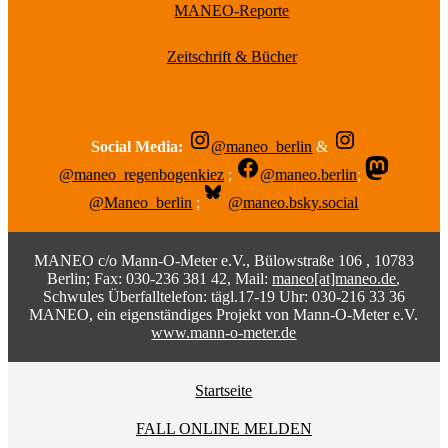
MANEO-Reporte
Zeitschrift & Bücher
Social Media:
@maneo_berlin
&
@maneo_regenbogenkiez
;
@maneo.berlin
;
@Maneo_berlin
;
@maneo.bsky.social
MANEO c/o Mann-O-Meter e.V., Bülowstraße 106 , 10783
Berlin; Fax: 030-236 381 42, Mail:
maneo[at]maneo.de
,
Schwules Überfalltelefon: tägl.17-19 Uhr: 030-216 33 36
MANEO, ein eigenständiges Projekt von Mann-O-Meter e.V.
www.mann-o-meter.de
Startseite
FALL ONLINE MELDEN