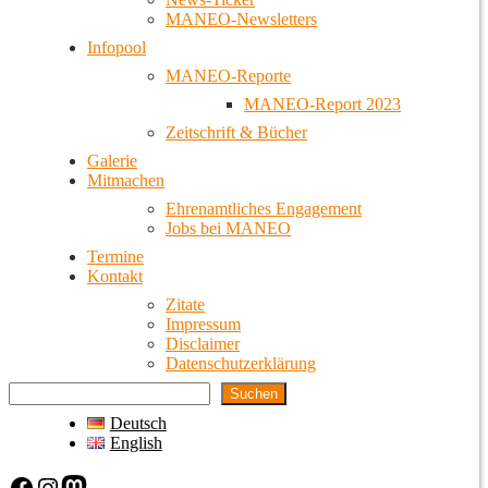
MANEO-Newsletters
Infopool
MANEO-Reporte
MANEO-Report 2023
Zeitschrift & Bücher
Galerie
Mitmachen
Ehrenamtliches Engagement
Jobs bei MANEO
Termine
Kontakt
Zitate
Impressum
Disclaimer
Datenschutzerklärung
Suchen
Deutsch
English
Facebook
Instagram
Mastodon