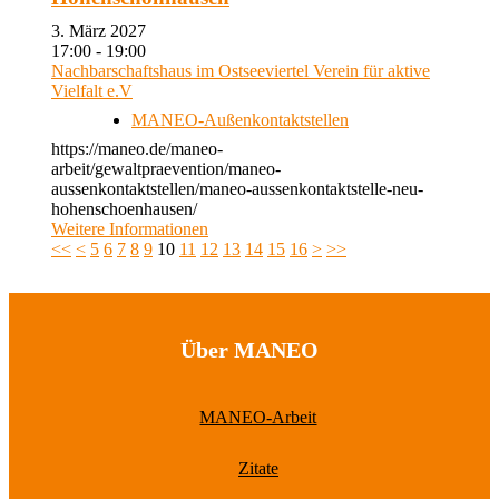
3. März 2027
17:00 - 19:00
Nachbarschaftshaus im Ostseeviertel Verein für aktive
Vielfalt e.V
MANEO-Außenkontaktstellen
https://maneo.de/maneo-
arbeit/gewaltpraevention/maneo-
aussenkontaktstellen/maneo-aussenkontaktstelle-neu-
hohenschoenhausen/
Weitere Informationen
<<
<
5
6
7
8
9
10
11
12
13
14
15
16
>
>>
Über MANEO
MANEO-Arbeit
Zitate