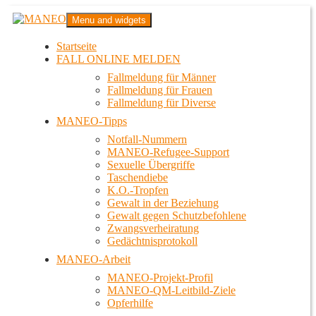
Zum
MANEO
Menu and widgets
Inhalt
Das schwule Anti-Gewalt-Projekt in Berlin
springen
Startseite
FALL ONLINE MELDEN
Fallmeldung für Männer
Fallmeldung für Frauen
Fallmeldung für Diverse
MANEO-Tipps
Notfall-Nummern
MANEO-Refugee-Support
Sexuelle Übergriffe
Taschendiebe
K.O.-Tropfen
Gewalt in der Beziehung
Gewalt gegen Schutzbefohlene
Zwangsverheiratung
Gedächtnisprotokoll
MANEO-Arbeit
MANEO-Projekt-Profil
MANEO-QM-Leitbild-Ziele
Opferhilfe