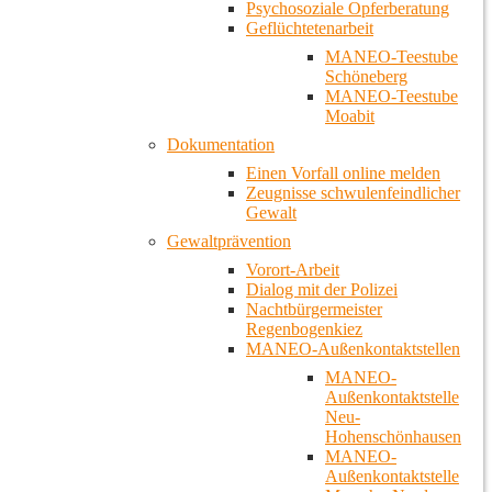
Psychosoziale Opferberatung
Geflüchtetenarbeit
MANEO-Teestube
Schöneberg
MANEO-Teestube
Moabit
Dokumentation
Einen Vorfall online melden
Zeugnisse schwulenfeindlicher
Gewalt
Gewaltprävention
Vorort-Arbeit
Dialog mit der Polizei
Nachtbürgermeister
Regenbogenkiez
MANEO-Außenkontaktstellen
MANEO-
Außenkontaktstelle
Neu-
Hohenschönhausen
MANEO-
Außenkontaktstelle