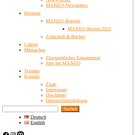
MANEO-Newsletters
Infopool
MANEO-Reporte
MANEO-Report 2023
Zeitschrift & Bücher
Galerie
Mitmachen
Ehrenamtliches Engagement
Jobs bei MANEO
Termine
Kontakt
Zitate
Impressum
Disclaimer
Datenschutzerklärung
Suchen
Deutsch
English
Facebook
Instagram
Mastodon