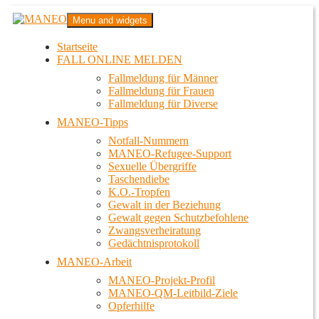
Zum
MANEO
Menu and widgets
Inhalt
Das schwule Anti-Gewalt-Projekt in Berlin
springen
Startseite
FALL ONLINE MELDEN
Fallmeldung für Männer
Fallmeldung für Frauen
Fallmeldung für Diverse
MANEO-Tipps
Notfall-Nummern
MANEO-Refugee-Support
Sexuelle Übergriffe
Taschendiebe
K.O.-Tropfen
Gewalt in der Beziehung
Gewalt gegen Schutzbefohlene
Zwangsverheiratung
Gedächtnisprotokoll
MANEO-Arbeit
MANEO-Projekt-Profil
MANEO-QM-Leitbild-Ziele
Opferhilfe