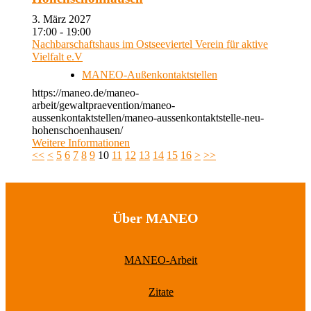
3. März 2027
17:00 - 19:00
Nachbarschaftshaus im Ostseeviertel Verein für aktive
Vielfalt e.V
MANEO-Außenkontaktstellen
https://maneo.de/maneo-
arbeit/gewaltpraevention/maneo-
aussenkontaktstellen/maneo-aussenkontaktstelle-neu-
hohenschoenhausen/
Weitere Informationen
<<
<
5
6
7
8
9
10
11
12
13
14
15
16
>
>>
Über MANEO
MANEO-Arbeit
Zitate