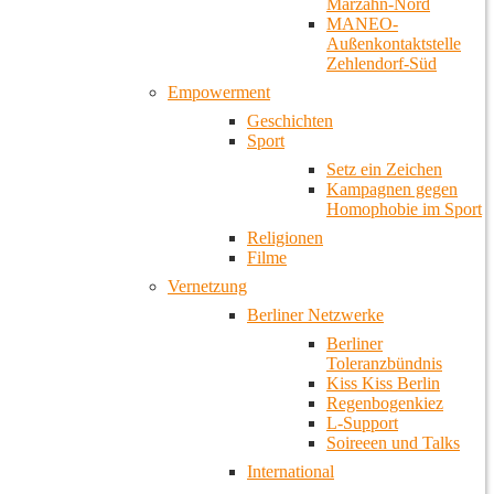
Marzahn-Nord
MANEO-
Außenkontaktstelle
Zehlendorf-Süd
Empowerment
Geschichten
Sport
Setz ein Zeichen
Kampagnen gegen
Homophobie im Sport
Religionen
Filme
Vernetzung
Berliner Netzwerke
Berliner
Toleranzbündnis
Kiss Kiss Berlin
Regenbogenkiez
L-Support
Soireeen und Talks
International