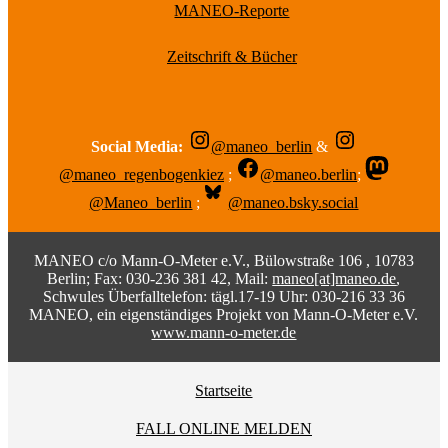
MANEO-Reporte
Zeitschrift & Bücher
Social Media:
@maneo_berlin
&
@maneo_regenbogenkiez
;
@maneo.berlin
;
@Maneo_berlin
;
@maneo.bsky.social
MANEO c/o Mann-O-Meter e.V., Bülowstraße 106 , 10783
Berlin; Fax: 030-236 381 42, Mail:
maneo[at]maneo.de
,
Schwules Überfalltelefon: tägl.17-19 Uhr: 030-216 33 36
MANEO, ein eigenständiges Projekt von Mann-O-Meter e.V.
www.mann-o-meter.de
Startseite
FALL ONLINE MELDEN