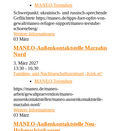
MANEO-Teestuben
Schwerpunkt: ukrainisch- und russisch-sprechende
Geflüchtete https://maneo.de/tipps-fuer-opfer-von-
gewalt/maneo-refugee-support/maneo-teestube-
schoeneberg/
Weitere Informationen
03
März
MANEO-Außenkontaktstelle Marzahn
Nord
3. März 2027
13:30 - 16:30
Familien- und Nachbarschaftszentrum „Kiek in“
MANEO-Teestuben
https://maneo.de/maneo-
arbeit/gewaltpraevention/maneo-
aussenkontaktstellen/maneo-aussenkontaktstelle-
marzahn-nord/
Weitere Informationen
03
März
MANEO-Außenkontaktstelle Neu-
Hohenschönhausen