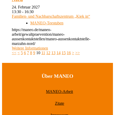
24. Februar 2027
13:30 - 16:30
Familien- und Nachbarschaftszentrum „Kiek in“
MANEO-Teestuben
https://maneo.de/maneo-
arbeit/gewaltpraevention/maneo-
aussenkontaktstellen/maneo-aussenkontaktstelle-
marzahn-nord/
Weitere Informationen
<<
<
5
6
7
8
9
10
11
12
13
14
15
16
>
>>
Über MANEO
MANEO-Arbeit
Zitate