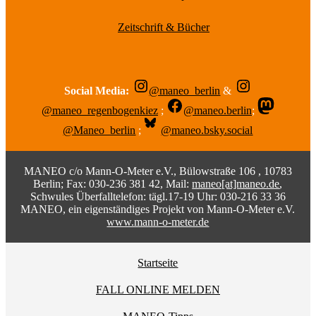
Zeitschrift & Bücher
Social Media:
@maneo_berlin
&
@maneo_regenbogenkiez
;
@maneo.berlin
;
@Maneo_berlin
;
@maneo.bsky.social
MANEO c/o Mann-O-Meter e.V., Bülowstraße 106 , 10783
Berlin; Fax: 030-236 381 42, Mail:
maneo[at]maneo.de
,
Schwules Überfalltelefon: tägl.17-19 Uhr: 030-216 33 36
MANEO, ein eigenständiges Projekt von Mann-O-Meter e.V.
www.mann-o-meter.de
Startseite
FALL ONLINE MELDEN