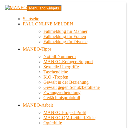
Zum
MANEO
Menu and widgets
Inhalt
Das schwule Anti-Gewalt-Projekt in Berlin
springen
Startseite
FALL ONLINE MELDEN
Fallmeldung für Männer
Fallmeldung für Frauen
Fallmeldung für Diverse
MANEO-Tipps
Notfall-Nummern
MANEO-Refugee-Support
Sexuelle Übergriffe
Taschendiebe
K.O.-Tropfen
Gewalt in der Beziehung
Gewalt gegen Schutzbefohlene
Zwangsverheiratung
Gedächtnisprotokoll
MANEO-Arbeit
MANEO-Projekt-Profil
MANEO-QM-Leitbild-Ziele
Opferhilfe