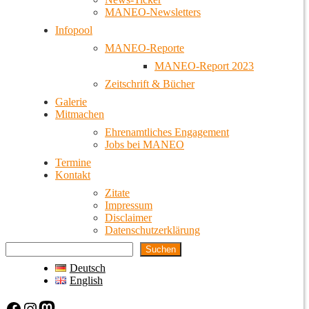
MANEO-Newsletters
Infopool
MANEO-Reporte
MANEO-Report 2023
Zeitschrift & Bücher
Galerie
Mitmachen
Ehrenamtliches Engagement
Jobs bei MANEO
Termine
Kontakt
Zitate
Impressum
Disclaimer
Datenschutzerklärung
Suchen
Deutsch
English
Facebook
Instagram
Mastodon