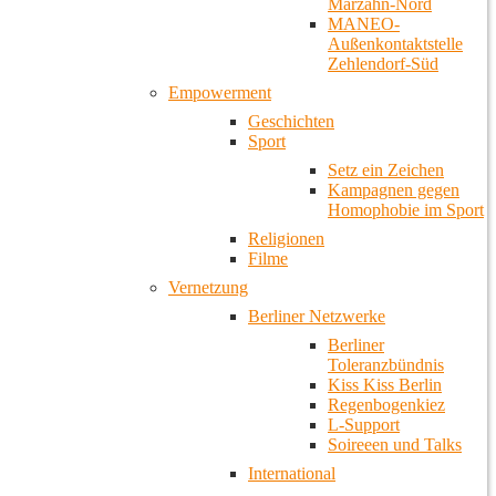
Marzahn-Nord
MANEO-
Außenkontaktstelle
Zehlendorf-Süd
Empowerment
Geschichten
Sport
Setz ein Zeichen
Kampagnen gegen
Homophobie im Sport
Religionen
Filme
Vernetzung
Berliner Netzwerke
Berliner
Toleranzbündnis
Kiss Kiss Berlin
Regenbogenkiez
L-Support
Soireeen und Talks
International