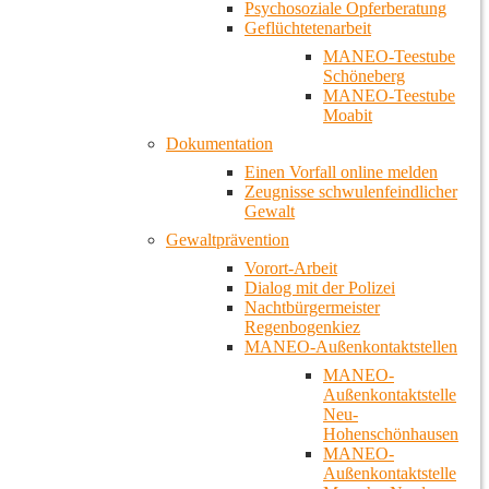
Psychosoziale Opferberatung
Geflüchtetenarbeit
MANEO-Teestube
Schöneberg
MANEO-Teestube
Moabit
Dokumentation
Einen Vorfall online melden
Zeugnisse schwulenfeindlicher
Gewalt
Gewaltprävention
Vorort-Arbeit
Dialog mit der Polizei
Nachtbürgermeister
Regenbogenkiez
MANEO-Außenkontaktstellen
MANEO-
Außenkontaktstelle
Neu-
Hohenschönhausen
MANEO-
Außenkontaktstelle