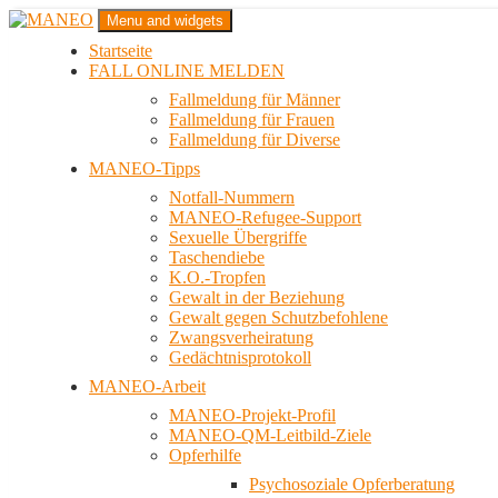
Zum
Menu and widgets
Inhalt
Startseite
springen
Das schwule Anti-Gewalt-Projekt in Berlin
FALL ONLINE MELDEN
MANEO
Fallmeldung für Männer
Fallmeldung für Frauen
Fallmeldung für Diverse
MANEO-Tipps
Notfall-Nummern
MANEO-Refugee-Support
Sexuelle Übergriffe
Taschendiebe
K.O.-Tropfen
Gewalt in der Beziehung
Gewalt gegen Schutzbefohlene
Zwangsverheiratung
Gedächtnisprotokoll
MANEO-Arbeit
MANEO-Projekt-Profil
MANEO-QM-Leitbild-Ziele
Opferhilfe
Psychosoziale Opferberatung