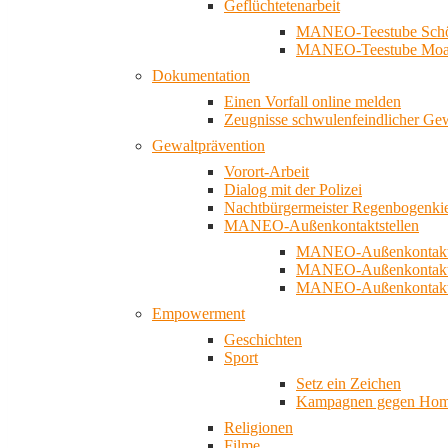
Geflüchtetenarbeit
MANEO-Teestube Schö
MANEO-Teestube Moa
Dokumentation
Einen Vorfall online melden
Zeugnisse schwulenfeindlicher Ge
Gewaltprävention
Vorort-Arbeit
Dialog mit der Polizei
Nachtbürgermeister Regenbogenki
MANEO-Außenkontaktstellen
MANEO-Außenkontakts
MANEO-Außenkontakts
MANEO-Außenkontaktst
Empowerment
Geschichten
Sport
Setz ein Zeichen
Kampagnen gegen Homo
Religionen
Filme