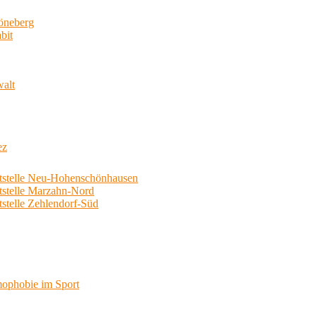
neberg
bit
walt
ez
telle Neu-Hohenschönhausen
telle Marzahn-Nord
elle Zehlendorf-Süd
phobie im Sport