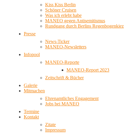
Kiss Kiss Berlin
Schöner Cruisen
Was ich erlebt habe
MANEO gegen Antisemitismus
Rundgang durch Berlins Regenbogenkiez
Presse
News-Ticker
MANEO-Newsletters
Infopool
MANEO-Reporte
MANEO-Report 2023
Zeitschrift & Bücher
Galerie
Mitmachen
Ehrenamtliches Engagement
Jobs bei MANEO
Termine
Kontakt
Zitate
Impressum