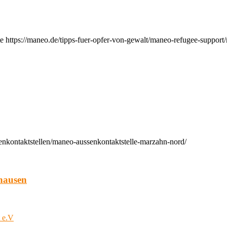
e https://maneo.de/tipps-fuer-opfer-von-gewalt/maneo-refugee-support
enkontaktstellen/maneo-aussenkontaktstelle-marzahn-nord/
hausen
t e.V