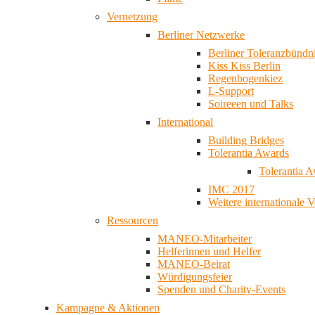
Vernetzung
Berliner Netzwerke
Berliner Toleranzbündn
Kiss Kiss Berlin
Regenbogenkiez
L-Support
Soireeen und Talks
International
Building Bridges
Tolerantia Awards
Tolerantia 
IMC 2017
Weitere internationale 
Ressourcen
MANEO-Mitarbeiter
Helferinnen und Helfer
MANEO-Beirat
Würdigungsfeier
Spenden und Charity-Events
Kampagne & Aktionen