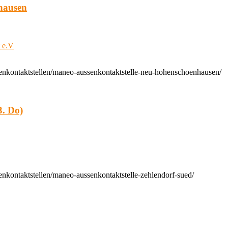
hausen
t e.V
enkontaktstellen/maneo-aussenkontaktstelle-neu-hohenschoenhausen/
. Do)
nkontaktstellen/maneo-aussenkontaktstelle-zehlendorf-sued/