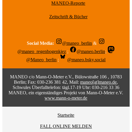
MANEO-Reporte
Zeitschrift & Bücher
Social Media:
@maneo_berlin
&
@maneo_regenbogenkiez
;
@maneo.berlin
;
@Maneo_berlin
;
@maneo.bsky.social
MANEO c/o Mann-O-Meter e.V., Bülowstraße 106 , 10783
Berlin; Fax: 030-236 381 42, Mail:
maneo[at]maneo.de
,
Schwules Überfalltelefon: tägl.17-19 Uhr: 030-216 33 36
MANEO, ein eigenständiges Projekt von Mann-O-Meter e.V.
www.mann-o-meter.de
Startseite
FALL ONLINE MELDEN