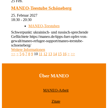
25
Feb.
MANEO-Teestube Schöneberg
25. Februar 2027
18:30 - 20:30
MANEO-Teestuben
Schwerpunkt: ukrainisch- und russisch-sprechende
Geflüchtete https://maneo.de/tipps-fuer-opfer-von-
gewalt/maneo-refugee-support/maneo-teestube-
schoeneberg/
Weitere Informationen
<<
<
5
6
7
8
9
10
11
12
13
14
15
16
>
>>
Über MANEO
MANEO-Arbeit
Zitate