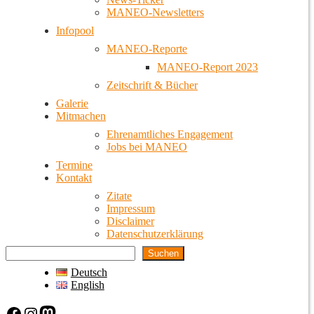
MANEO-Newsletters
Infopool
MANEO-Reporte
MANEO-Report 2023
Zeitschrift & Bücher
Galerie
Mitmachen
Ehrenamtliches Engagement
Jobs bei MANEO
Termine
Kontakt
Zitate
Impressum
Disclaimer
Datenschutzerklärung
Suchen
Deutsch
English
Facebook
Instagram
Mastodon