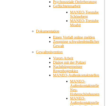
Psychosoziale Opferberatung
Geflüchtetenarbeit
MANEO-Teestube
Schöneberg
MANEO-Teestube
Moabit
Dokumentation
Einen Vorfall online melden
Zeugnisse schwulenfeindlicher
Gewalt
Gewaltprävention
Vorort-Arbeit
Dialog mit der Polizei
Nachtbürgermeister
Regenbogenkiez
MANEO-Außenkontaktstellen
MANEO-
Außenkontaktstelle
Neu-
Hohenschönhausen
MANEO-
Außenkontaktstelle