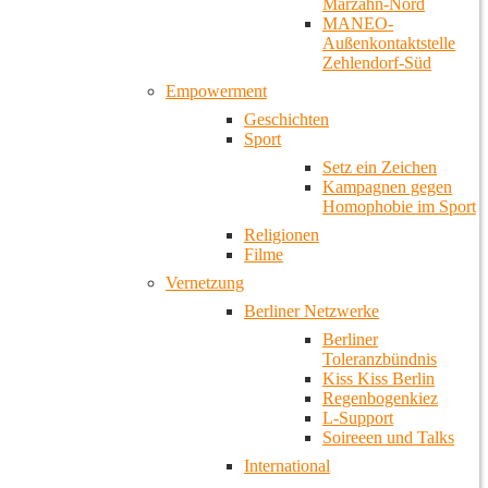
Marzahn-Nord
MANEO-
Außenkontaktstelle
Zehlendorf-Süd
Empowerment
Geschichten
Sport
Setz ein Zeichen
Kampagnen gegen
Homophobie im Sport
Religionen
Filme
Vernetzung
Berliner Netzwerke
Berliner
Toleranzbündnis
Kiss Kiss Berlin
Regenbogenkiez
L-Support
Soireeen und Talks
International