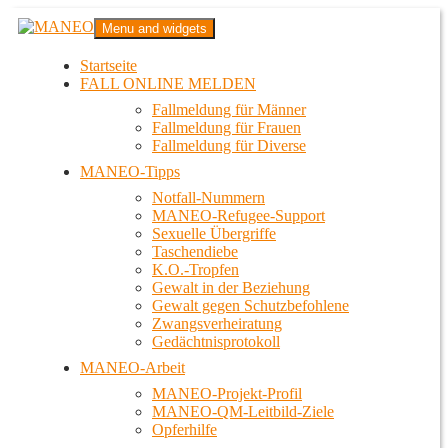
Zum
MANEO
Menu and widgets
Inhalt
Das schwule Anti-Gewalt-Projekt in Berlin
springen
Startseite
FALL ONLINE MELDEN
Fallmeldung für Männer
Fallmeldung für Frauen
Fallmeldung für Diverse
MANEO-Tipps
Notfall-Nummern
MANEO-Refugee-Support
Sexuelle Übergriffe
Taschendiebe
K.O.-Tropfen
Gewalt in der Beziehung
Gewalt gegen Schutzbefohlene
Zwangsverheiratung
Gedächtnisprotokoll
MANEO-Arbeit
MANEO-Projekt-Profil
MANEO-QM-Leitbild-Ziele
Opferhilfe