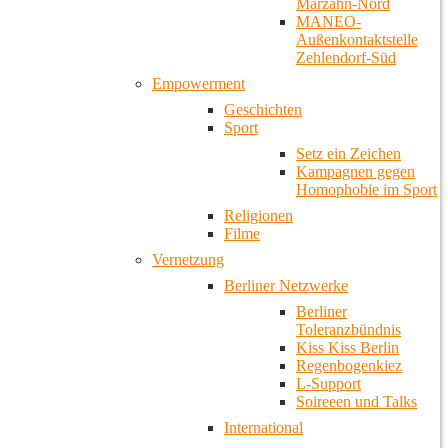
Marzahn-Nord
MANEO-
Außenkontaktstelle
Zehlendorf-Süd
Empowerment
Geschichten
Sport
Setz ein Zeichen
Kampagnen gegen
Homophobie im Sport
Religionen
Filme
Vernetzung
Berliner Netzwerke
Berliner
Toleranzbündnis
Kiss Kiss Berlin
Regenbogenkiez
L-Support
Soireeen und Talks
International