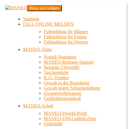
Zum
MANEO
Menu and widgets
Inhalt
Das schwule Anti-Gewalt-Projekt in Berlin
springen
Startseite
FALL ONLINE MELDEN
Fallmeldung für Männer
Fallmeldung für Frauen
Fallmeldung für Diverse
MANEO-Tipps
Notfall-Nummern
MANEO-Refugee-Support
Sexuelle Übergriffe
Taschendiebe
K.O.-Tropfen
Gewalt in der Beziehung
Gewalt gegen Schutzbefohlene
Zwangsverheiratung
Gedächtnisprotokoll
MANEO-Arbeit
MANEO-Projekt-Profil
MANEO-QM-Leitbild-Ziele
Opferhilfe