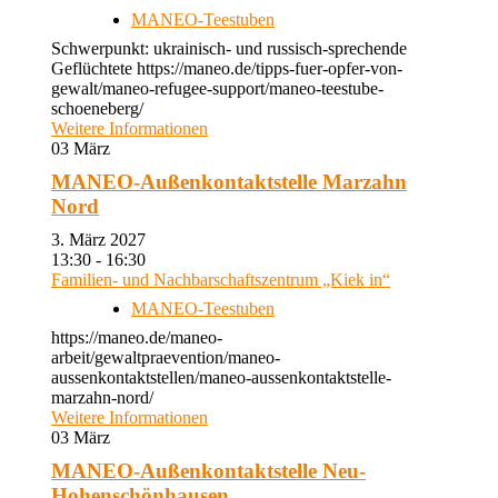
MANEO-Teestuben
Schwerpunkt: ukrainisch- und russisch-sprechende
Geflüchtete https://maneo.de/tipps-fuer-opfer-von-
gewalt/maneo-refugee-support/maneo-teestube-
schoeneberg/
Weitere Informationen
03
März
MANEO-Außenkontaktstelle Marzahn
Nord
3. März 2027
13:30 - 16:30
Familien- und Nachbarschaftszentrum „Kiek in“
MANEO-Teestuben
https://maneo.de/maneo-
arbeit/gewaltpraevention/maneo-
aussenkontaktstellen/maneo-aussenkontaktstelle-
marzahn-nord/
Weitere Informationen
03
März
MANEO-Außenkontaktstelle Neu-
Hohenschönhausen