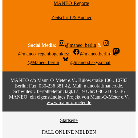
MANEO-Reporte
Zeitschrift & Bücher
Social Media:
@maneo_berlin
&
@maneo_regenbogenkiez
;
@maneo.berlin
;
@Maneo_berlin
;
@maneo.bsky.social
MANEO c/o Mann-O-Meter e.V., Bülowstraße 106 , 10783
Berlin; Fax: 030-236 381 42, Mail:
maneo[at]maneo.de
,
Schwules Überfalltelefon: tägl.17-19 Uhr: 030-216 33 36
MANEO, ein eigenständiges Projekt von Mann-O-Meter e.V.
www.mann-o-meter.de
Startseite
FALL ONLINE MELDEN