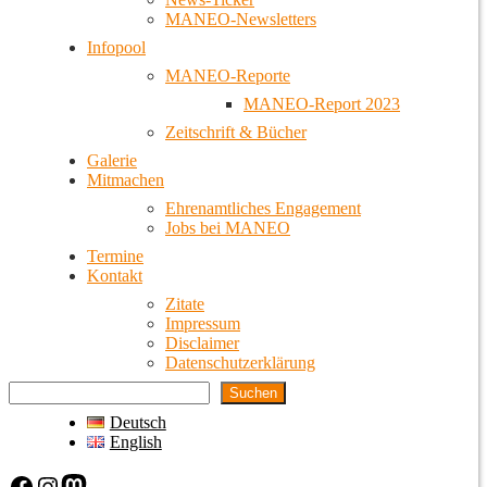
MANEO-Newsletters
Infopool
MANEO-Reporte
MANEO-Report 2023
Zeitschrift & Bücher
Galerie
Mitmachen
Ehrenamtliches Engagement
Jobs bei MANEO
Termine
Kontakt
Zitate
Impressum
Disclaimer
Datenschutzerklärung
Suchen
Deutsch
English
Facebook
Instagram
Mastodon