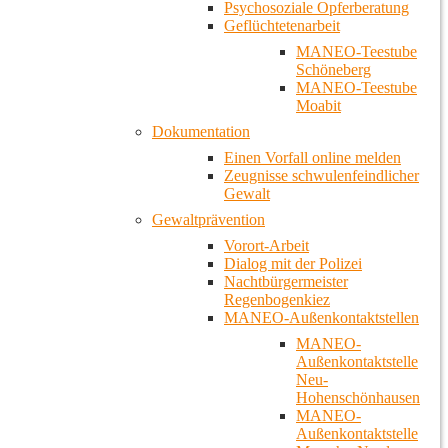
Psychosoziale Opferberatung
Geflüchtetenarbeit
MANEO-Teestube
Schöneberg
MANEO-Teestube
Moabit
Dokumentation
Einen Vorfall online melden
Zeugnisse schwulenfeindlicher
Gewalt
Gewaltprävention
Vorort-Arbeit
Dialog mit der Polizei
Nachtbürgermeister
Regenbogenkiez
MANEO-Außenkontaktstellen
MANEO-
Außenkontaktstelle
Neu-
Hohenschönhausen
MANEO-
Außenkontaktstelle