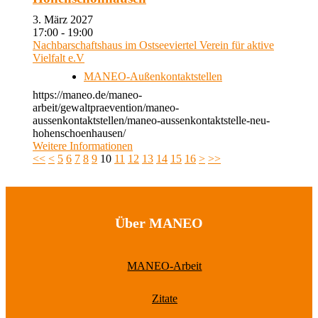
3. März 2027
17:00 - 19:00
Nachbarschaftshaus im Ostseeviertel Verein für aktive
Vielfalt e.V
MANEO-Außenkontaktstellen
https://maneo.de/maneo-
arbeit/gewaltpraevention/maneo-
aussenkontaktstellen/maneo-aussenkontaktstelle-neu-
hohenschoenhausen/
Weitere Informationen
<<
<
5
6
7
8
9
10
11
12
13
14
15
16
>
>>
Über MANEO
MANEO-Arbeit
Zitate