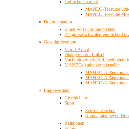
Geflüchtetenarbeit
MANEO-Teestube Schö
MANEO-Teestube Moa
Dokumentation
Einen Vorfall online melden
Zeugnisse schwulenfeindlicher Ge
Gewaltprävention
Vorort-Arbeit
Dialog mit der Polizei
Nachtbürgermeister Regenbogenki
MANEO-Außenkontaktstellen
MANEO-Außenkontakts
MANEO-Außenkontakts
MANEO-Außenkontaktst
Empowerment
Geschichten
Sport
Setz ein Zeichen
Kampagnen gegen Homo
Religionen
Filme