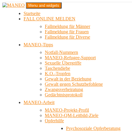
Zum
Menu and widgets
Inhalt
Startseite
springen
Das schwule Anti-Gewalt-Projekt in Berlin
FALL ONLINE MELDEN
MANEO
Fallmeldung für Männer
Fallmeldung für Frauen
Fallmeldung für Diverse
MANEO-Tipps
Notfall-Nummern
MANEO-Refugee-Support
Sexuelle Übergriffe
Taschendiebe
K.O.-Tropfen
Gewalt in der Beziehung
Gewalt gegen Schutzbefohlene
Zwangsverheiratung
Gedächtnisprotokoll
MANEO-Arbeit
MANEO-Projekt-Profil
MANEO-QM-Leitbild-Ziele
Opferhilfe
Psychosoziale Opferberatung