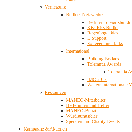
Vernetzung
Berliner Netzwerke
Berliner Toleranzbündn
Kiss Kiss Berlin
Regenbogenkiez
L-Support
Soireeen und Talks
International
Building Bridges
Tolerantia Awards
Tolerantia 
IMC 2017
Weitere internationale 
Ressourcen
MANEO-Mitarbeiter
Helferinnen und Helfer
MANEO-Beirat
Würdigungsfeier
Spenden und Charity-Events
Kampagne & Aktionen