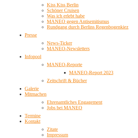
Kiss Kiss Berlin
Schöner Cruisen
Was ich erlebt habe
MANEO gegen Antisemitismus
Rundgang durch Berlins Regenbogenkiez
Presse
News-Ticker
MANEO-Newsletters
Infopool
MANEO-Reporte
MANEO-Report 2023
Zeitschrift & Bücher
Galerie
Mitmachen
Ehrenamtliches Engagement
Jobs bei MANEO
Termine
Kontakt
Zitate
Impressum