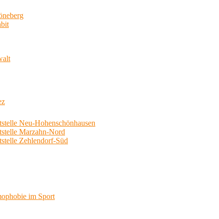
neberg
bit
walt
ez
telle Neu-Hohenschönhausen
telle Marzahn-Nord
elle Zehlendorf-Süd
phobie im Sport