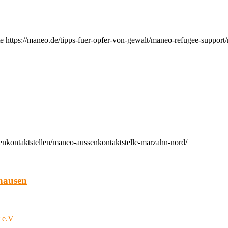
e https://maneo.de/tipps-fuer-opfer-von-gewalt/maneo-refugee-support
enkontaktstellen/maneo-aussenkontaktstelle-marzahn-nord/
hausen
t e.V