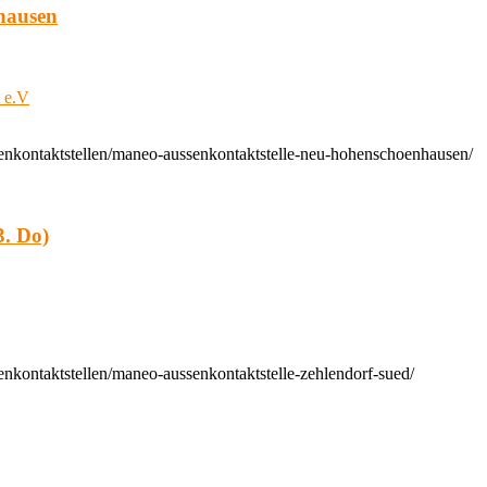
hausen
t e.V
enkontaktstellen/maneo-aussenkontaktstelle-neu-hohenschoenhausen/
. Do)
nkontaktstellen/maneo-aussenkontaktstelle-zehlendorf-sued/