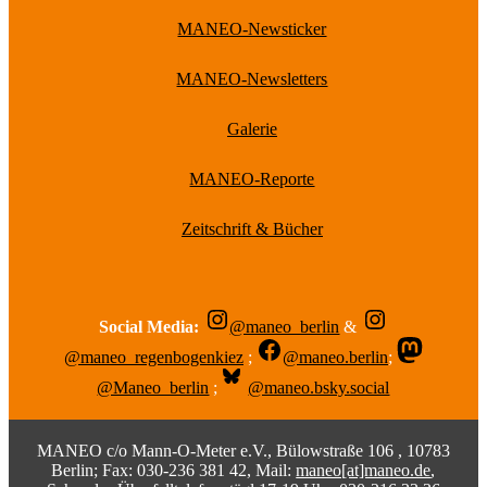
MANEO-Newsticker
MANEO-Newsletters
Galerie
MANEO-Reporte
Zeitschrift & Bücher
Social Media:
@maneo_berlin
&
@maneo_regenbogenkiez
;
@maneo.berlin
;
@Maneo_berlin
;
@maneo.bsky.social
MANEO c/o Mann-O-Meter e.V., Bülowstraße 106 , 10783
Berlin; Fax: 030-236 381 42, Mail:
maneo[at]maneo.de
,