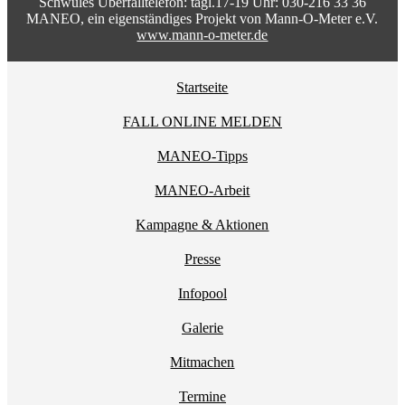
Schwules Überfalltelefon: tägl.17-19 Uhr: 030-216 33 36
MANEO, ein eigenständiges Projekt von Mann-O-Meter e.V.
www.mann-o-meter.de
Startseite
FALL ONLINE MELDEN
MANEO-Tipps
MANEO-Arbeit
Kampagne & Aktionen
Presse
Infopool
Galerie
Mitmachen
Termine