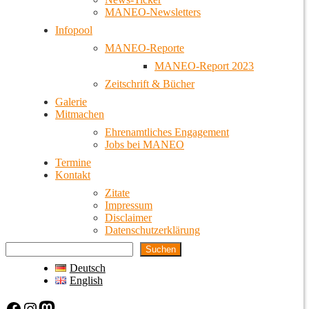
MANEO-Newsletters
Infopool
MANEO-Reporte
MANEO-Report 2023
Zeitschrift & Bücher
Galerie
Mitmachen
Ehrenamtliches Engagement
Jobs bei MANEO
Termine
Kontakt
Zitate
Impressum
Disclaimer
Datenschutzerklärung
Suchen
Deutsch
English
Facebook
Instagram
Mastodon