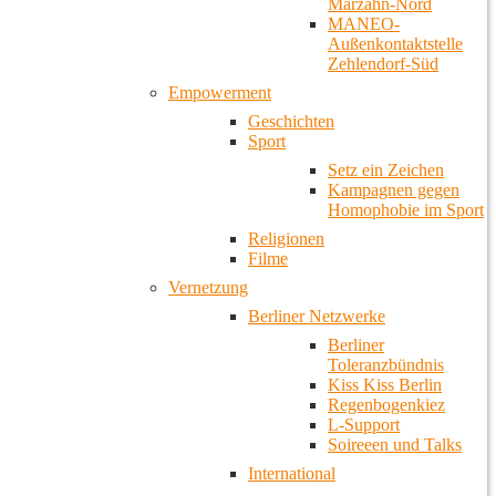
Marzahn-Nord
MANEO-
Außenkontaktstelle
Zehlendorf-Süd
Empowerment
Geschichten
Sport
Setz ein Zeichen
Kampagnen gegen
Homophobie im Sport
Religionen
Filme
Vernetzung
Berliner Netzwerke
Berliner
Toleranzbündnis
Kiss Kiss Berlin
Regenbogenkiez
L-Support
Soireeen und Talks
International