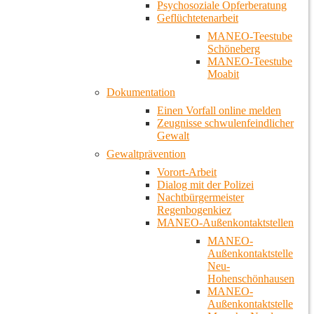
Psychosoziale Opferberatung
Geflüchtetenarbeit
MANEO-Teestube
Schöneberg
MANEO-Teestube
Moabit
Dokumentation
Einen Vorfall online melden
Zeugnisse schwulenfeindlicher
Gewalt
Gewaltprävention
Vorort-Arbeit
Dialog mit der Polizei
Nachtbürgermeister
Regenbogenkiez
MANEO-Außenkontaktstellen
MANEO-
Außenkontaktstelle
Neu-
Hohenschönhausen
MANEO-
Außenkontaktstelle