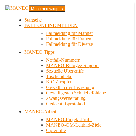
Zum
MANEO
Menu and widgets
Inhalt
Das schwule Anti-Gewalt-Projekt in Berlin
springen
Startseite
FALL ONLINE MELDEN
Fallmeldung für Männer
Fallmeldung für Frauen
Fallmeldung für Diverse
MANEO-Tipps
Notfall-Nummern
MANEO-Refugee-Support
Sexuelle Übergriffe
Taschendiebe
K.O.-Tropfen
Gewalt in der Beziehung
Gewalt gegen Schutzbefohlene
Zwangsverheiratung
Gedächtnisprotokoll
MANEO-Arbeit
MANEO-Projekt-Profil
MANEO-QM-Leitbild-Ziele
Opferhilfe