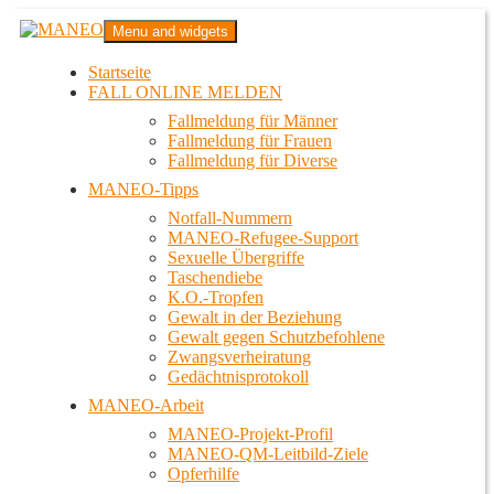
Zum
MANEO
Menu and widgets
Inhalt
Das schwule Anti-Gewalt-Projekt in Berlin
springen
Startseite
FALL ONLINE MELDEN
Fallmeldung für Männer
Fallmeldung für Frauen
Fallmeldung für Diverse
MANEO-Tipps
Notfall-Nummern
MANEO-Refugee-Support
Sexuelle Übergriffe
Taschendiebe
K.O.-Tropfen
Gewalt in der Beziehung
Gewalt gegen Schutzbefohlene
Zwangsverheiratung
Gedächtnisprotokoll
MANEO-Arbeit
MANEO-Projekt-Profil
MANEO-QM-Leitbild-Ziele
Opferhilfe