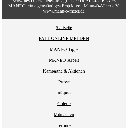
Schwules Überfalltelefon: tägl.17-19 Uhr: 030-216 33 36
MANEO, ein eigenständiges Projekt von Mann-O-Meter e.V.
www.mann-o-meter.de
Startseite
FALL ONLINE MELDEN
MANEO-Tipps
MANEO-Arbeit
Kampagne & Aktionen
Presse
Infopool
Galerie
Mitmachen
Termine