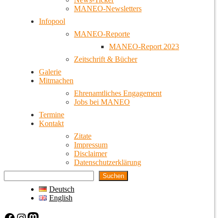
MANEO-Newsletters
Infopool
MANEO-Reporte
MANEO-Report 2023
Zeitschrift & Bücher
Galerie
Mitmachen
Ehrenamtliches Engagement
Jobs bei MANEO
Termine
Kontakt
Zitate
Impressum
Disclaimer
Datenschutzerklärung
Suchen
Deutsch
English
Facebook
Instagram
Mastodon