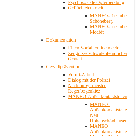
Psychosoziale Opferberatung
Geflüchtetenarbeit
MANEO-Teestube
Schöneberg
MANEO-Teestube
Moabit
Dokumentation
Einen Vorfall online melden
Zeugnisse schwulenfeindlicher
Gewalt
Gewaltprävention
Vorort-Arbeit
Dialog mit der Polizei
Nachtbürgermeister
Regenbogenkiez
MANEO-Außenkontaktstellen
MANEO-
Außenkontaktstelle
Neu-
Hohenschönhausen
MANEO-
Außenkontaktstelle