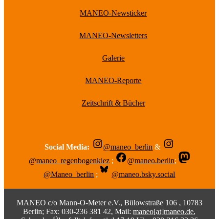
MANEO-Newsticker
MANEO-Newsletters
Galerie
MANEO-Reporte
Zeitschrift & Bücher
Social Media:
@maneo_berlin
&
@maneo_regenbogenkiez
;
@maneo.berlin
;
@Maneo_berlin
;
@maneo.bsky.social
MANEO c/o Mann-O-Meter e.V., Bülowstraße 106 , 10783
Berlin; Fax: 030-236 381 42, Mail:
maneo[at]maneo.de
,