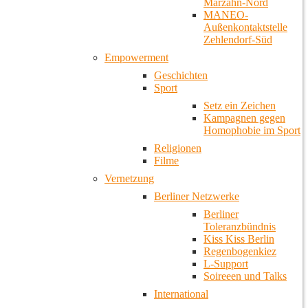
Marzahn-Nord
MANEO-
Außenkontaktstelle
Zehlendorf-Süd
Empowerment
Geschichten
Sport
Setz ein Zeichen
Kampagnen gegen
Homophobie im Sport
Religionen
Filme
Vernetzung
Berliner Netzwerke
Berliner
Toleranzbündnis
Kiss Kiss Berlin
Regenbogenkiez
L-Support
Soireeen und Talks
International