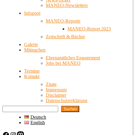
MANEO-Newsletters
Infopool
MANEO-Reporte
MANEO-Report 2023
Zeitschrift & Bücher
Galerie
Mitmachen
Ehrenamtliches Engagement
Jobs bei MANEO
Termine
Kontakt
Zitate
Impressum
Disclaimer
Datenschutzerklärung
Suchen
Deutsch
English
Facebook
Instagram
Mastodon