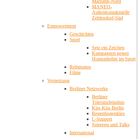
Marzahn-Nord
MANEO-
Außenkontaktstelle
Zehlendorf-Süd
Empowerment
Geschichten
Sport
Setz ein Zeichen
Kampagnen gegen
Homophobie im Sport
Religionen
Filme
Vernetzung
Berliner Netzwerke
Berliner
Toleranzbündnis
Kiss Kiss Berlin
Regenbogenkiez
L-Support
Soireeen und Talks
International