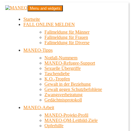
Zum
MANEO
Menu and widgets
Inhalt
Das schwule Anti-Gewalt-Projekt in Berlin
springen
Startseite
FALL ONLINE MELDEN
Fallmeldung für Männer
Fallmeldung für Frauen
Fallmeldung für Diverse
MANEO-Tipps
Notfall-Nummern
MANEO-Refugee-Support
Sexuelle Übergriffe
Taschendiebe
K.O.-Tropfen
Gewalt in der Beziehung
Gewalt gegen Schutzbefohlene
Zwangsverheiratung
Gedächtnisprotokoll
MANEO-Arbeit
MANEO-Projekt-Profil
MANEO-QM-Leitbild-Ziele
Opferhilfe