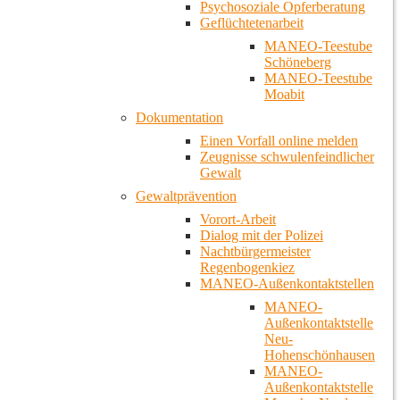
Psychosoziale Opferberatung
Geflüchtetenarbeit
MANEO-Teestube
Schöneberg
MANEO-Teestube
Moabit
Dokumentation
Einen Vorfall online melden
Zeugnisse schwulenfeindlicher
Gewalt
Gewaltprävention
Vorort-Arbeit
Dialog mit der Polizei
Nachtbürgermeister
Regenbogenkiez
MANEO-Außenkontaktstellen
MANEO-
Außenkontaktstelle
Neu-
Hohenschönhausen
MANEO-
Außenkontaktstelle