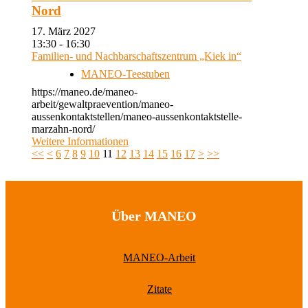
Nord
17. März 2027
13:30 - 16:30
Familien- und Nachbarschaftszentrum „Kiek in“
MANEO-Teestuben
https://maneo.de/maneo-
arbeit/gewaltpraevention/maneo-
aussenkontaktstellen/maneo-aussenkontaktstelle-
marzahn-nord/
Weitere Informationen
<<
<
6
7
8
9
10
11
12
13
14
15
16
17
>
>>
Über MANEO
MANEO-Arbeit
Zitate