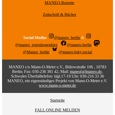
MANEO-Reporte
Zeitschrift & Bücher
Social Media:
@maneo_berlin
&
@maneo_regenbogenkiez
;
@maneo.berlin
;
@Maneo_berlin
;
@maneo.bsky.social
MANEO c/o Mann-O-Meter e.V., Bülowstraße 106 , 10783
Berlin; Fax: 030-236 381 42, Mail:
maneo[at]maneo.de
,
Schwules Überfalltelefon: tägl.17-19 Uhr: 030-216 33 36
MANEO, ein eigenständiges Projekt von Mann-O-Meter e.V.
www.mann-o-meter.de
Startseite
FALL ONLINE MELDEN