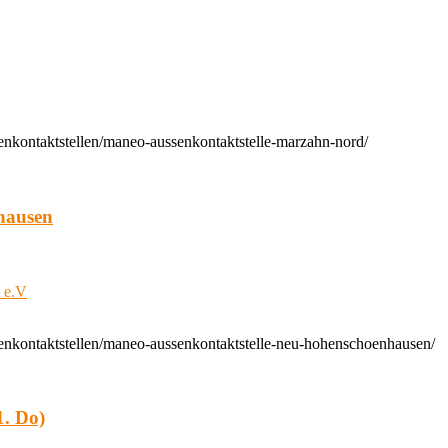
enkontaktstellen/maneo-aussenkontaktstelle-marzahn-nord/
hausen
t e.V
enkontaktstellen/maneo-aussenkontaktstelle-neu-hohenschoenhausen/
. Do)