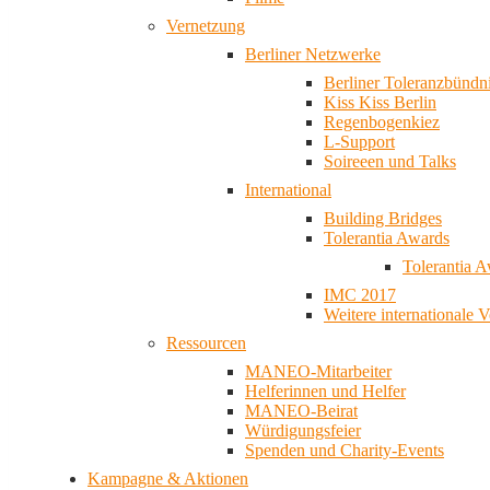
Vernetzung
Berliner Netzwerke
Berliner Toleranzbündn
Kiss Kiss Berlin
Regenbogenkiez
L-Support
Soireeen und Talks
International
Building Bridges
Tolerantia Awards
Tolerantia 
IMC 2017
Weitere internationale 
Ressourcen
MANEO-Mitarbeiter
Helferinnen und Helfer
MANEO-Beirat
Würdigungsfeier
Spenden und Charity-Events
Kampagne & Aktionen