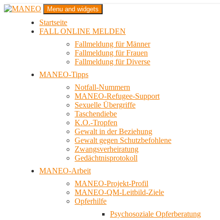
Zum
Menu and widgets
Inhalt
Startseite
springen
Das schwule Anti-Gewalt-Projekt in Berlin
FALL ONLINE MELDEN
MANEO
Fallmeldung für Männer
Fallmeldung für Frauen
Fallmeldung für Diverse
MANEO-Tipps
Notfall-Nummern
MANEO-Refugee-Support
Sexuelle Übergriffe
Taschendiebe
K.O.-Tropfen
Gewalt in der Beziehung
Gewalt gegen Schutzbefohlene
Zwangsverheiratung
Gedächtnisprotokoll
MANEO-Arbeit
MANEO-Projekt-Profil
MANEO-QM-Leitbild-Ziele
Opferhilfe
Psychosoziale Opferberatung