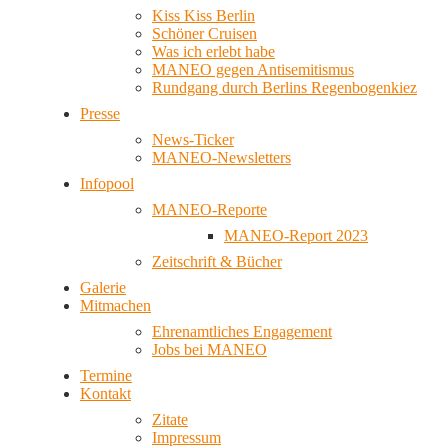
Kiss Kiss Berlin
Schöner Cruisen
Was ich erlebt habe
MANEO gegen Antisemitismus
Rundgang durch Berlins Regenbogenkiez
Presse
News-Ticker
MANEO-Newsletters
Infopool
MANEO-Reporte
MANEO-Report 2023
Zeitschrift & Bücher
Galerie
Mitmachen
Ehrenamtliches Engagement
Jobs bei MANEO
Termine
Kontakt
Zitate
Impressum