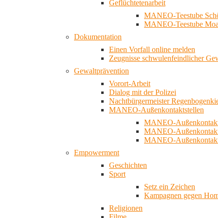
Geflüchtetenarbeit
MANEO-Teestube Schö
MANEO-Teestube Moa
Dokumentation
Einen Vorfall online melden
Zeugnisse schwulenfeindlicher Ge
Gewaltprävention
Vorort-Arbeit
Dialog mit der Polizei
Nachtbürgermeister Regenbogenki
MANEO-Außenkontaktstellen
MANEO-Außenkontakts
MANEO-Außenkontakts
MANEO-Außenkontaktst
Empowerment
Geschichten
Sport
Setz ein Zeichen
Kampagnen gegen Homo
Religionen
Filme