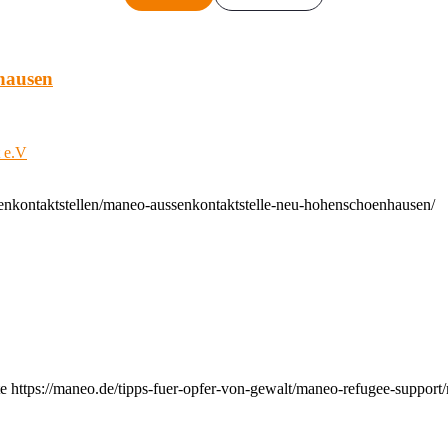
hausen
t e.V
enkontaktstellen/maneo-aussenkontaktstelle-neu-hohenschoenhausen/
e https://maneo.de/tipps-fuer-opfer-von-gewalt/maneo-refugee-support