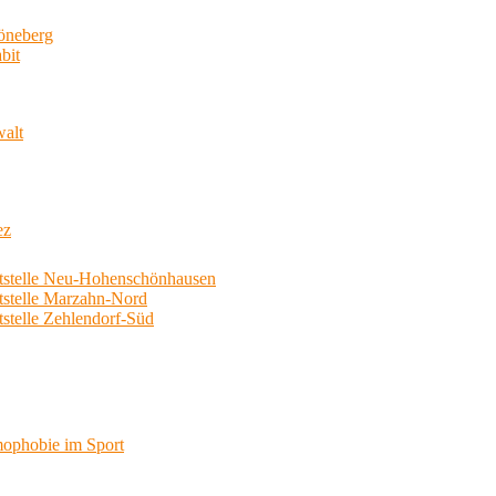
neberg
bit
walt
ez
telle Neu-Hohenschönhausen
telle Marzahn-Nord
elle Zehlendorf-Süd
phobie im Sport