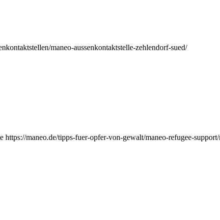
nkontaktstellen/maneo-aussenkontaktstelle-zehlendorf-sued/
e https://maneo.de/tipps-fuer-opfer-von-gewalt/maneo-refugee-support