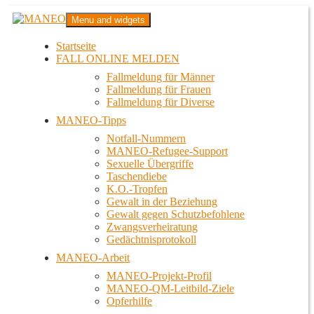
Zum
MANEO
Menu and widgets
Inhalt
Das schwule Anti-Gewalt-Projekt in Berlin
springen
Startseite
FALL ONLINE MELDEN
Fallmeldung für Männer
Fallmeldung für Frauen
Fallmeldung für Diverse
MANEO-Tipps
Notfall-Nummern
MANEO-Refugee-Support
Sexuelle Übergriffe
Taschendiebe
K.O.-Tropfen
Gewalt in der Beziehung
Gewalt gegen Schutzbefohlene
Zwangsverheiratung
Gedächtnisprotokoll
MANEO-Arbeit
MANEO-Projekt-Profil
MANEO-QM-Leitbild-Ziele
Opferhilfe