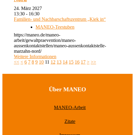
24. März 2027
13:30 - 16:30
Familien- und Nachbarschaftszentrum „Kiek in“
MANEO-Teestuben
https://maneo.de/maneo-
arbeit/gewaltpraevention/maneo-
aussenkontaktstellen/maneo-aussenkontaktstelle-
marzahn-nord/
Weitere Informationen
<<
<
6
7
8
9
10
11
12
13
14
15
16
17
>
>>
Über MANEO
MANEO-Arbeit
Zitate