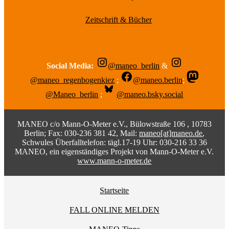
Zeitschrift & Bücher
Social Media:
@maneo_berlin
&
@maneo_regenbogenkiez
;
@maneo.berlin
;
@Maneo_berlin
;
@maneo.bsky.social
MANEO c/o Mann-O-Meter e.V., Bülowstraße 106 , 10783
Berlin; Fax: 030-236 381 42, Mail:
maneo[at]maneo.de
,
Schwules Überfalltelefon: tägl.17-19 Uhr: 030-216 33 36
MANEO, ein eigenständiges Projekt von Mann-O-Meter e.V.
www.mann-o-meter.de
Startseite
FALL ONLINE MELDEN