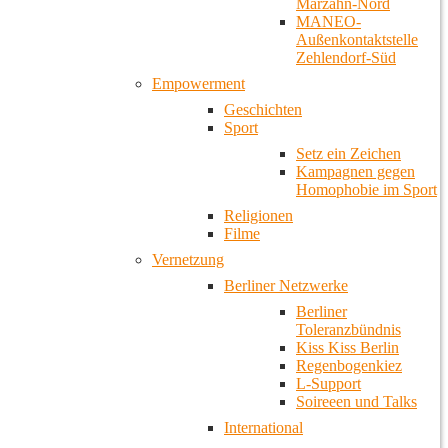
Marzahn-Nord
MANEO-
Außenkontaktstelle
Zehlendorf-Süd
Empowerment
Geschichten
Sport
Setz ein Zeichen
Kampagnen gegen
Homophobie im Sport
Religionen
Filme
Vernetzung
Berliner Netzwerke
Berliner
Toleranzbündnis
Kiss Kiss Berlin
Regenbogenkiez
L-Support
Soireeen und Talks
International