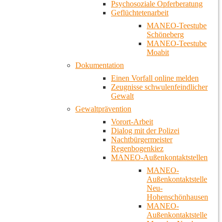
Psychosoziale Opferberatung
Geflüchtetenarbeit
MANEO-Teestube
Schöneberg
MANEO-Teestube
Moabit
Dokumentation
Einen Vorfall online melden
Zeugnisse schwulenfeindlicher
Gewalt
Gewaltprävention
Vorort-Arbeit
Dialog mit der Polizei
Nachtbürgermeister
Regenbogenkiez
MANEO-Außenkontaktstellen
MANEO-
Außenkontaktstelle
Neu-
Hohenschönhausen
MANEO-
Außenkontaktstelle