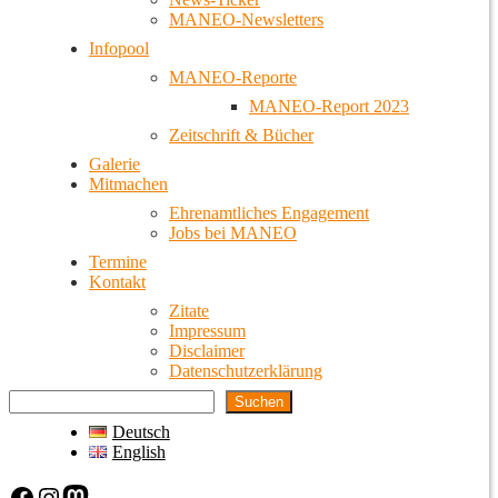
MANEO-Newsletters
Infopool
MANEO-Reporte
MANEO-Report 2023
Zeitschrift & Bücher
Galerie
Mitmachen
Ehrenamtliches Engagement
Jobs bei MANEO
Termine
Kontakt
Zitate
Impressum
Disclaimer
Datenschutzerklärung
Suchen
Deutsch
English
Facebook
Instagram
Mastodon