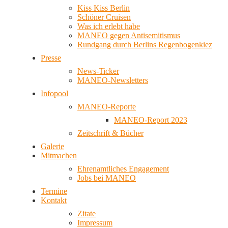
Kiss Kiss Berlin
Schöner Cruisen
Was ich erlebt habe
MANEO gegen Antisemitismus
Rundgang durch Berlins Regenbogenkiez
Presse
News-Ticker
MANEO-Newsletters
Infopool
MANEO-Reporte
MANEO-Report 2023
Zeitschrift & Bücher
Galerie
Mitmachen
Ehrenamtliches Engagement
Jobs bei MANEO
Termine
Kontakt
Zitate
Impressum