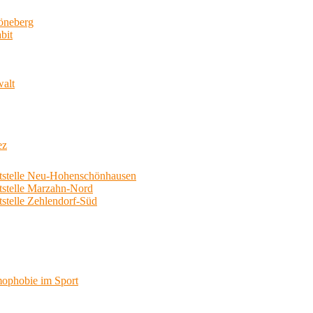
neberg
bit
walt
ez
telle Neu-Hohenschönhausen
telle Marzahn-Nord
elle Zehlendorf-Süd
phobie im Sport