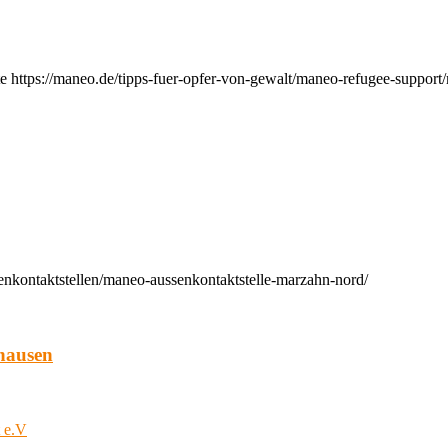
e https://maneo.de/tipps-fuer-opfer-von-gewalt/maneo-refugee-support
enkontaktstellen/maneo-aussenkontaktstelle-marzahn-nord/
hausen
t e.V