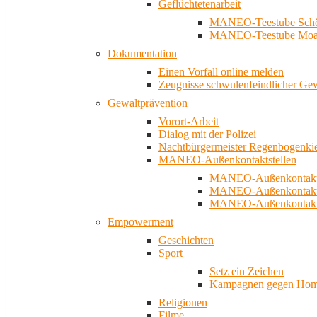
Geflüchtetenarbeit
MANEO-Teestube Schö
MANEO-Teestube Moa
Dokumentation
Einen Vorfall online melden
Zeugnisse schwulenfeindlicher Ge
Gewaltprävention
Vorort-Arbeit
Dialog mit der Polizei
Nachtbürgermeister Regenbogenki
MANEO-Außenkontaktstellen
MANEO-Außenkontakts
MANEO-Außenkontakts
MANEO-Außenkontaktst
Empowerment
Geschichten
Sport
Setz ein Zeichen
Kampagnen gegen Homo
Religionen
Filme