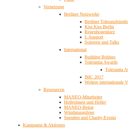
Vernetzung
Berliner Netzwerke
Berliner Toleranzbündn
Kiss Kiss Berlin
Regenbogenkiez
L-Support
Soireeen und Talks
International
Building Bridges
Tolerantia Awards
Tolerantia 
IMC 2017
Weitere internationale 
Ressourcen
MANEO-Mitarbeiter
Helferinnen und Helfer
MANEO-Beirat
Würdigungsfeier
Spenden und Charity-Events
Kampagne & Aktionen