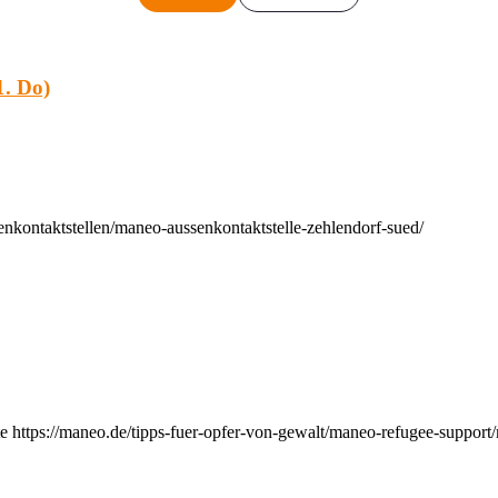
. Do)
nkontaktstellen/maneo-aussenkontaktstelle-zehlendorf-sued/
e https://maneo.de/tipps-fuer-opfer-von-gewalt/maneo-refugee-support