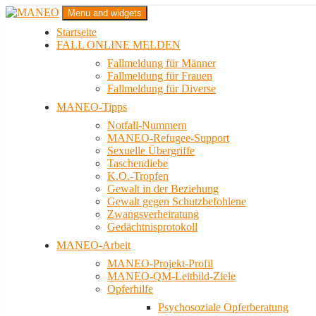
Zum
Menu and widgets
Inhalt
Startseite
springen
Das schwule Anti-Gewalt-Projekt in Berlin
FALL ONLINE MELDEN
MANEO
Fallmeldung für Männer
Fallmeldung für Frauen
Fallmeldung für Diverse
MANEO-Tipps
Notfall-Nummern
MANEO-Refugee-Support
Sexuelle Übergriffe
Taschendiebe
K.O.-Tropfen
Gewalt in der Beziehung
Gewalt gegen Schutzbefohlene
Zwangsverheiratung
Gedächtnisprotokoll
MANEO-Arbeit
MANEO-Projekt-Profil
MANEO-QM-Leitbild-Ziele
Opferhilfe
Psychosoziale Opferberatung