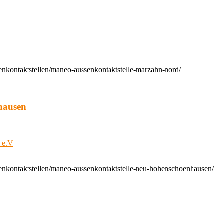
enkontaktstellen/maneo-aussenkontaktstelle-marzahn-nord/
hausen
t e.V
enkontaktstellen/maneo-aussenkontaktstelle-neu-hohenschoenhausen/