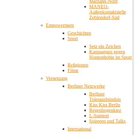
Marzahn-Nord
MANEO-
Außenkontaktstelle
Zehlendorf-Süd
Empowerment
Geschichten
Sport
Setz ein Zeichen
Kampagnen gegen
Homophobie im Sport
Religionen
Filme
Vernetzung
Berliner Netzwerke
Berliner
Toleranzbündnis
Kiss Kiss Berlin
Regenbogenkiez
L-Support
Soireeen und Talks
International