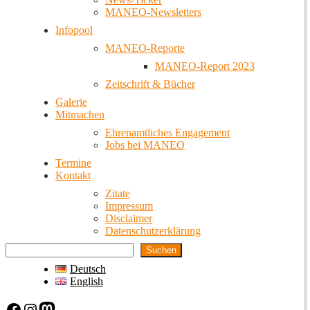
MANEO-Newsletters
Infopool
MANEO-Reporte
MANEO-Report 2023
Zeitschrift & Bücher
Galerie
Mitmachen
Ehrenamtliches Engagement
Jobs bei MANEO
Termine
Kontakt
Zitate
Impressum
Disclaimer
Datenschutzerklärung
Suchen
Deutsch
English
Facebook
Instagram
Mastodon