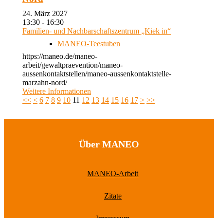
24. März 2027
13:30 - 16:30
Familien- und Nachbarschaftszentrum „Kiek in“
MANEO-Teestuben
https://maneo.de/maneo-
arbeit/gewaltpraevention/maneo-
aussenkontaktstellen/maneo-aussenkontaktstelle-
marzahn-nord/
Weitere Informationen
<<
<
6
7
8
9
10
11
12
13
14
15
16
17
>
>>
Über MANEO
MANEO-Arbeit
Zitate