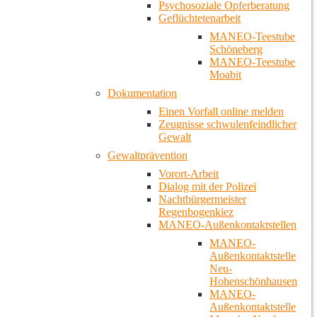
Psychosoziale Opferberatung
Geflüchtetenarbeit
MANEO-Teestube
Schöneberg
MANEO-Teestube
Moabit
Dokumentation
Einen Vorfall online melden
Zeugnisse schwulenfeindlicher
Gewalt
Gewaltprävention
Vorort-Arbeit
Dialog mit der Polizei
Nachtbürgermeister
Regenbogenkiez
MANEO-Außenkontaktstellen
MANEO-
Außenkontaktstelle
Neu-
Hohenschönhausen
MANEO-
Außenkontaktstelle