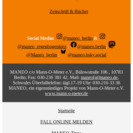
Zeitschrift & Bücher
Social Media:
@maneo_berlin
&
@maneo_regenbogenkiez
;
@maneo.berlin
;
@Maneo_berlin
;
@maneo.bsky.social
MANEO c/o Mann-O-Meter e.V., Bülowstraße 106 , 10783
Berlin; Fax: 030-236 381 42, Mail:
maneo[at]maneo.de
,
Schwules Überfalltelefon: tägl.17-19 Uhr: 030-216 33 36
MANEO, ein eigenständiges Projekt von Mann-O-Meter e.V.
www.mann-o-meter.de
Startseite
FALL ONLINE MELDEN