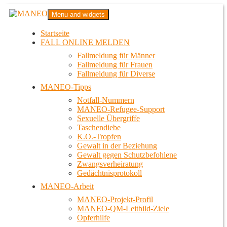
Zum
MANEO
Menu and widgets
Inhalt
Das schwule Anti-Gewalt-Projekt in Berlin
springen
Startseite
FALL ONLINE MELDEN
Fallmeldung für Männer
Fallmeldung für Frauen
Fallmeldung für Diverse
MANEO-Tipps
Notfall-Nummern
MANEO-Refugee-Support
Sexuelle Übergriffe
Taschendiebe
K.O.-Tropfen
Gewalt in der Beziehung
Gewalt gegen Schutzbefohlene
Zwangsverheiratung
Gedächtnisprotokoll
MANEO-Arbeit
MANEO-Projekt-Profil
MANEO-QM-Leitbild-Ziele
Opferhilfe