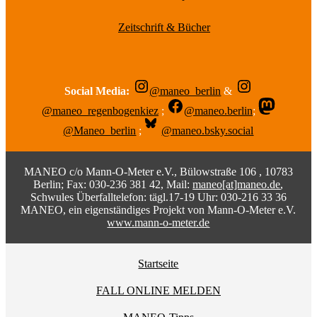
Zeitschrift & Bücher
Social Media:
@maneo_berlin
&
@maneo_regenbogenkiez
;
@maneo.berlin
;
@Maneo_berlin
;
@maneo.bsky.social
MANEO c/o Mann-O-Meter e.V., Bülowstraße 106 , 10783
Berlin; Fax: 030-236 381 42, Mail:
maneo[at]maneo.de
,
Schwules Überfalltelefon: tägl.17-19 Uhr: 030-216 33 36
MANEO, ein eigenständiges Projekt von Mann-O-Meter e.V.
www.mann-o-meter.de
Startseite
FALL ONLINE MELDEN