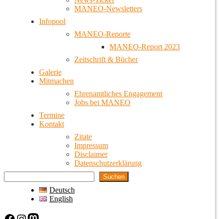
MANEO-Newsletters
Infopool
MANEO-Reporte
MANEO-Report 2023
Zeitschrift & Bücher
Galerie
Mitmachen
Ehrenamtliches Engagement
Jobs bei MANEO
Termine
Kontakt
Zitate
Impressum
Disclaimer
Datenschutzerklärung
Suchen
Deutsch
English
Facebook
Instagram
Mastodon