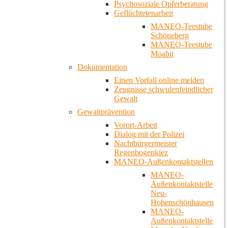
Psychosoziale Opferberatung
Geflüchtetenarbeit
MANEO-Teestube
Schöneberg
MANEO-Teestube
Moabit
Dokumentation
Einen Vorfall online melden
Zeugnisse schwulenfeindlicher
Gewalt
Gewaltprävention
Vorort-Arbeit
Dialog mit der Polizei
Nachtbürgermeister
Regenbogenkiez
MANEO-Außenkontaktstellen
MANEO-
Außenkontaktstelle
Neu-
Hohenschönhausen
MANEO-
Außenkontaktstelle