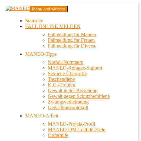
Zum
MANEO
Menu and widgets
Inhalt
Das schwule Anti-Gewalt-Projekt in Berlin
springen
Startseite
FALL ONLINE MELDEN
Fallmeldung für Männer
Fallmeldung für Frauen
Fallmeldung für Diverse
MANEO-Tipps
Notfall-Nummern
MANEO-Refugee-Support
Sexuelle Übergriffe
Taschendiebe
K.O.-Tropfen
Gewalt in der Beziehung
Gewalt gegen Schutzbefohlene
Zwangsverheiratung
Gedächtnisprotokoll
MANEO-Arbeit
MANEO-Projekt-Profil
MANEO-QM-Leitbild-Ziele
Opferhilfe