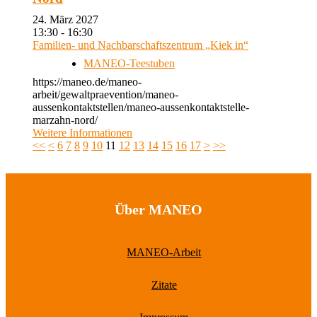
24. März 2027
13:30 - 16:30
Familien- und Nachbarschaftszentrum „Kiek in“
MANEO-Teestuben
https://maneo.de/maneo-
arbeit/gewaltpraevention/maneo-
aussenkontaktstellen/maneo-aussenkontaktstelle-
marzahn-nord/
Weitere Informationen
<<
<
6
7
8
9
10
11
12
13
14
15
16
17
>
>>
Über MANEO
MANEO-Arbeit
Zitate