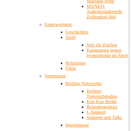
Marzahn-Nord
MANEO-
Außenkontaktstelle
Zehlendorf-Süd
Empowerment
Geschichten
Sport
Setz ein Zeichen
Kampagnen gegen
Homophobie im Sport
Religionen
Filme
Vernetzung
Berliner Netzwerke
Berliner
Toleranzbündnis
Kiss Kiss Berlin
Regenbogenkiez
L-Support
Soireeen und Talks
International