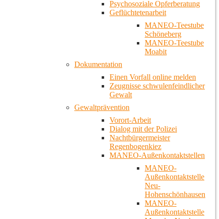
Psychosoziale Opferberatung
Geflüchtetenarbeit
MANEO-Teestube
Schöneberg
MANEO-Teestube
Moabit
Dokumentation
Einen Vorfall online melden
Zeugnisse schwulenfeindlicher
Gewalt
Gewaltprävention
Vorort-Arbeit
Dialog mit der Polizei
Nachtbürgermeister
Regenbogenkiez
MANEO-Außenkontaktstellen
MANEO-
Außenkontaktstelle
Neu-
Hohenschönhausen
MANEO-
Außenkontaktstelle