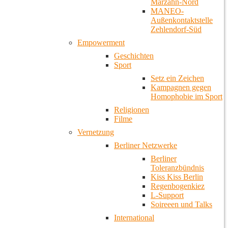
Marzahn-Nord
MANEO-
Außenkontaktstelle
Zehlendorf-Süd
Empowerment
Geschichten
Sport
Setz ein Zeichen
Kampagnen gegen
Homophobie im Sport
Religionen
Filme
Vernetzung
Berliner Netzwerke
Berliner
Toleranzbündnis
Kiss Kiss Berlin
Regenbogenkiez
L-Support
Soireeen und Talks
International