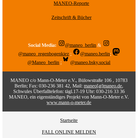
MANEO-Reporte
Zeitschrift & Bücher
Social Media:
@maneo_berlin
&
@maneo_regenbogenkiez
;
@maneo.berlin
;
@Maneo_berlin
;
@maneo.bsky.social
MANEO c/o Mann-O-Meter e.V., Bülowstraße 106 , 10783
Berlin; Fax: 030-236 381 42, Mail:
maneo[at]maneo.de
,
Schwules Überfalltelefon: tägl.17-19 Uhr: 030-216 33 36
MANEO, ein eigenständiges Projekt von Mann-O-Meter e.V.
www.mann-o-meter.de
Startseite
FALL ONLINE MELDEN