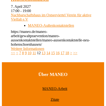
7. April 2027
17:00 - 19:00
Nachbarschaftshaus im Ostseeviertel Verein für aktive
Vielfalt e.V
MANEO-Außenkontaktstellen
https://maneo.de/maneo-
arbeit/gewaltpraevention/maneo-
aussenkontaktstellen/maneo-aussenkontaktstelle-neu-
hohenschoenhausen/
Weitere Informationen
<<
<
7
8
9
10
11
12
13
14
15
16
17
18
>
>>
Über MANEO
MANEO-Arbeit
Zitate