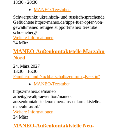
18:30 - 20:30
MANEO-Teestuben
Schwerpunkt: ukrainisch- und russisch-sprechende
Geflüchtete https://maneo.de/tipps-fuer-opfer-von-
gewalt/maneo-refugee-support/maneo-teestube-
schoeneberg/
Weitere Informationen
24
März
MANEO-Außenkontaktstelle Marzahn
Nord
24. März 2027
13:30 - 16:30
Familien- und Nachbarschaftszentrum „Kiek in“
MANEO-Teestuben
https://maneo.de/maneo-
arbeit/gewaltpraevention/maneo-
aussenkontaktstellen/maneo-aussenkontaktstelle-
marzahn-nord/
Weitere Informationen
24
März
MANEO-Außenkontaktstelle Neu-