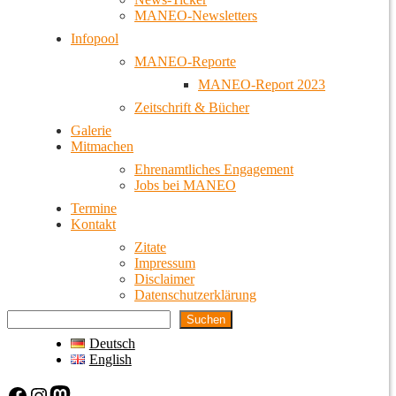
MANEO-Newsletters
Infopool
MANEO-Reporte
MANEO-Report 2023
Zeitschrift & Bücher
Galerie
Mitmachen
Ehrenamtliches Engagement
Jobs bei MANEO
Termine
Kontakt
Zitate
Impressum
Disclaimer
Datenschutzerklärung
Suchen
Deutsch
English
Facebook
Instagram
Mastodon