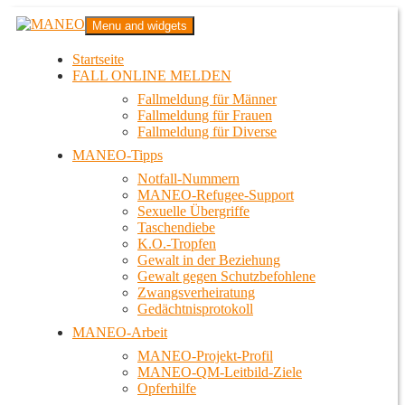
Zum
MANEO
Menu and widgets
Inhalt
Das schwule Anti-Gewalt-Projekt in Berlin
springen
Startseite
FALL ONLINE MELDEN
Fallmeldung für Männer
Fallmeldung für Frauen
Fallmeldung für Diverse
MANEO-Tipps
Notfall-Nummern
MANEO-Refugee-Support
Sexuelle Übergriffe
Taschendiebe
K.O.-Tropfen
Gewalt in der Beziehung
Gewalt gegen Schutzbefohlene
Zwangsverheiratung
Gedächtnisprotokoll
MANEO-Arbeit
MANEO-Projekt-Profil
MANEO-QM-Leitbild-Ziele
Opferhilfe