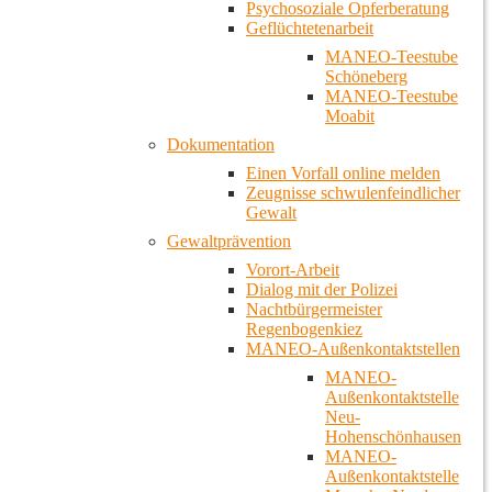
Psychosoziale Opferberatung
Geflüchtetenarbeit
MANEO-Teestube
Schöneberg
MANEO-Teestube
Moabit
Dokumentation
Einen Vorfall online melden
Zeugnisse schwulenfeindlicher
Gewalt
Gewaltprävention
Vorort-Arbeit
Dialog mit der Polizei
Nachtbürgermeister
Regenbogenkiez
MANEO-Außenkontaktstellen
MANEO-
Außenkontaktstelle
Neu-
Hohenschönhausen
MANEO-
Außenkontaktstelle