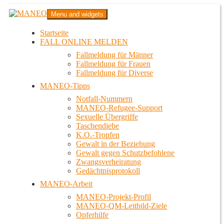
Zum
MANEO
Menu and widgets
Inhalt
Das schwule Anti-Gewalt-Projekt in Berlin
springen
Startseite
FALL ONLINE MELDEN
Fallmeldung für Männer
Fallmeldung für Frauen
Fallmeldung für Diverse
MANEO-Tipps
Notfall-Nummern
MANEO-Refugee-Support
Sexuelle Übergriffe
Taschendiebe
K.O.-Tropfen
Gewalt in der Beziehung
Gewalt gegen Schutzbefohlene
Zwangsverheiratung
Gedächtnisprotokoll
MANEO-Arbeit
MANEO-Projekt-Profil
MANEO-QM-Leitbild-Ziele
Opferhilfe