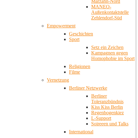
Marzahn-Nord
MANEO-
Außenkontaktstelle
Zehlendorf-Süd
Empowerment
Geschichten
Sport
Setz ein Zeichen
Kampagnen gegen
Homophobie im Sport
Religionen
Filme
Vernetzung
Berliner Netzwerke
Berliner
Toleranzbündnis
Kiss Kiss Berlin
Regenbogenkiez
L-Support
Soireeen und Talks
International