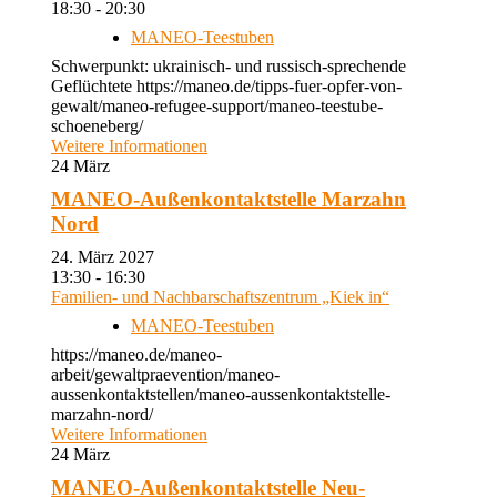
18:30 - 20:30
MANEO-Teestuben
Schwerpunkt: ukrainisch- und russisch-sprechende
Geflüchtete https://maneo.de/tipps-fuer-opfer-von-
gewalt/maneo-refugee-support/maneo-teestube-
schoeneberg/
Weitere Informationen
24
März
MANEO-Außenkontaktstelle Marzahn
Nord
24. März 2027
13:30 - 16:30
Familien- und Nachbarschaftszentrum „Kiek in“
MANEO-Teestuben
https://maneo.de/maneo-
arbeit/gewaltpraevention/maneo-
aussenkontaktstellen/maneo-aussenkontaktstelle-
marzahn-nord/
Weitere Informationen
24
März
MANEO-Außenkontaktstelle Neu-