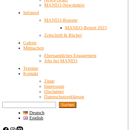
MANEO-Newsletters
Infopool
MANEO-Reporte
MANEO-Report 2023
Zeitschrift & Bücher
Galerie
Mitmachen
Ehrenamtliches Engagement
Jobs bei MANEO
Termine
Kontakt
Zitate
Impressum
Disclaimer
Datenschutzerklärung
Suchen
Deutsch
English
Facebook
Instagram
Mastodon