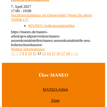
7. April 2027
17:00 - 19:00
Nachbarschaftshaus im Ostseeviertel Verein für aktive
Vielfalt e.V
MANEO-Außenkontaktstellen
https://maneo.de/maneo-
arbeit/gewaltpraevention/maneo-
aussenkontaktstellen/maneo-aussenkontaktstelle-neu-
hohenschoenhausen/
Weitere Informationen
<<
<
7
8
9
10
11
12
13
14
15
16
17
18
>
>>
Über MANEO
MANEO-Arbeit
Zitate