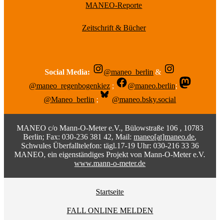
MANEO-Reporte
Zeitschrift & Bücher
Social Media:
@maneo_berlin
&
@maneo_regenbogenkiez
;
@maneo.berlin
;
@Maneo_berlin
;
@maneo.bsky.social
MANEO c/o Mann-O-Meter e.V., Bülowstraße 106 , 10783
Berlin; Fax: 030-236 381 42, Mail:
maneo[at]maneo.de
,
Schwules Überfalltelefon: tägl.17-19 Uhr: 030-216 33 36
MANEO, ein eigenständiges Projekt von Mann-O-Meter e.V.
www.mann-o-meter.de
Startseite
FALL ONLINE MELDEN