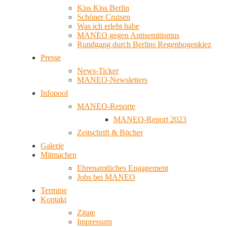
Kiss Kiss Berlin
Schöner Cruisen
Was ich erlebt habe
MANEO gegen Antisemitismus
Rundgang durch Berlins Regenbogenkiez
Presse
News-Ticker
MANEO-Newsletters
Infopool
MANEO-Reporte
MANEO-Report 2023
Zeitschrift & Bücher
Galerie
Mitmachen
Ehrenamtliches Engagement
Jobs bei MANEO
Termine
Kontakt
Zitate
Impressum