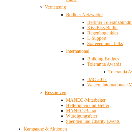
Vernetzung
Berliner Netzwerke
Berliner Toleranzbündn
Kiss Kiss Berlin
Regenbogenkiez
L-Support
Soireeen und Talks
International
Building Bridges
Tolerantia Awards
Tolerantia 
IMC 2017
Weitere internationale 
Ressourcen
MANEO-Mitarbeiter
Helferinnen und Helfer
MANEO-Beirat
Würdigungsfeier
Spenden und Charity-Events
Kampagne & Aktionen