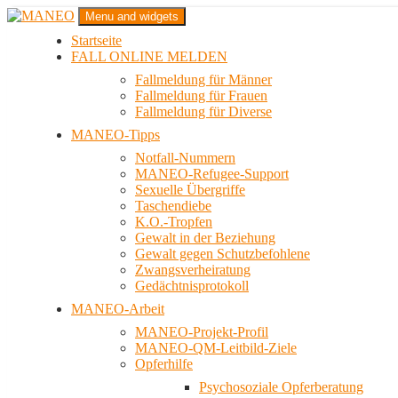
Zum
Menu and widgets
Inhalt
Startseite
springen
Das schwule Anti-Gewalt-Projekt in Berlin
FALL ONLINE MELDEN
MANEO
Fallmeldung für Männer
Fallmeldung für Frauen
Fallmeldung für Diverse
MANEO-Tipps
Notfall-Nummern
MANEO-Refugee-Support
Sexuelle Übergriffe
Taschendiebe
K.O.-Tropfen
Gewalt in der Beziehung
Gewalt gegen Schutzbefohlene
Zwangsverheiratung
Gedächtnisprotokoll
MANEO-Arbeit
MANEO-Projekt-Profil
MANEO-QM-Leitbild-Ziele
Opferhilfe
Psychosoziale Opferberatung