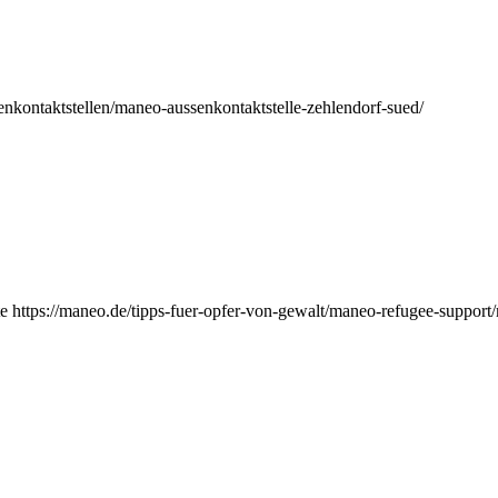
nkontaktstellen/maneo-aussenkontaktstelle-zehlendorf-sued/
e https://maneo.de/tipps-fuer-opfer-von-gewalt/maneo-refugee-support