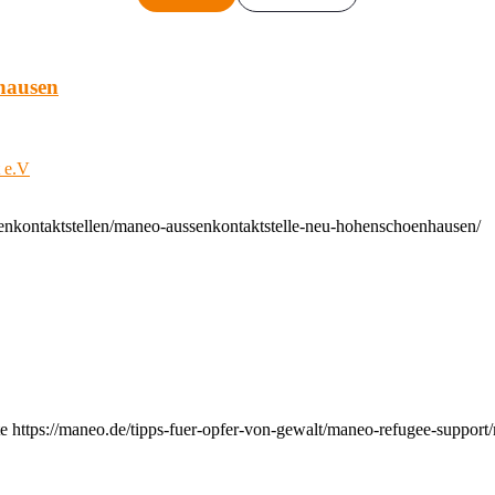
hausen
t e.V
enkontaktstellen/maneo-aussenkontaktstelle-neu-hohenschoenhausen/
e https://maneo.de/tipps-fuer-opfer-von-gewalt/maneo-refugee-support