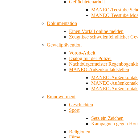
Geflüchtetenarbeit
MANEO-Teestube Schö
MANEO-Teestube Moa
Dokumentation
Einen Vorfall online melden
Zeugnisse schwulenfeindlicher Ge
Gewaltprävention
Vorort-Arbeit
Dialog mit der Polizei
Nachtbürgermeister Regenbogenki
MANEO-Außenkontaktstellen
MANEO-Außenkontakts
MANEO-Außenkontakts
MANEO-Außenkontaktst
Empowerment
Geschichten
Sport
Setz ein Zeichen
Kampagnen gegen Homo
Religionen
Filme