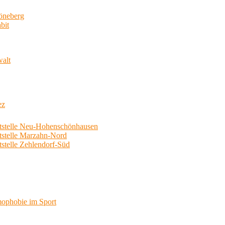
neberg
bit
walt
ez
telle Neu-Hohenschönhausen
telle Marzahn-Nord
elle Zehlendorf-Süd
phobie im Sport