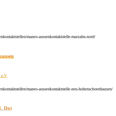
enkontaktstellen/maneo-aussenkontaktstelle-marzahn-nord/
hausen
t e.V
enkontaktstellen/maneo-aussenkontaktstelle-neu-hohenschoenhausen/
. Do)