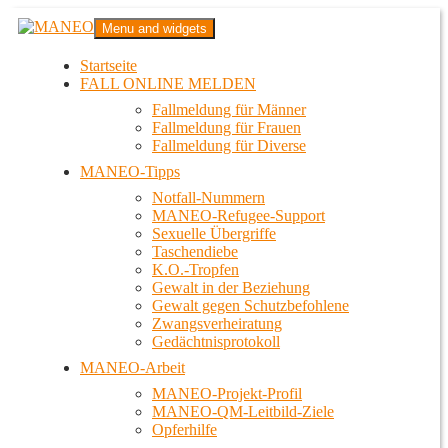
Zum
MANEO
Menu and widgets
Inhalt
Das schwule Anti-Gewalt-Projekt in Berlin
springen
Startseite
FALL ONLINE MELDEN
Fallmeldung für Männer
Fallmeldung für Frauen
Fallmeldung für Diverse
MANEO-Tipps
Notfall-Nummern
MANEO-Refugee-Support
Sexuelle Übergriffe
Taschendiebe
K.O.-Tropfen
Gewalt in der Beziehung
Gewalt gegen Schutzbefohlene
Zwangsverheiratung
Gedächtnisprotokoll
MANEO-Arbeit
MANEO-Projekt-Profil
MANEO-QM-Leitbild-Ziele
Opferhilfe