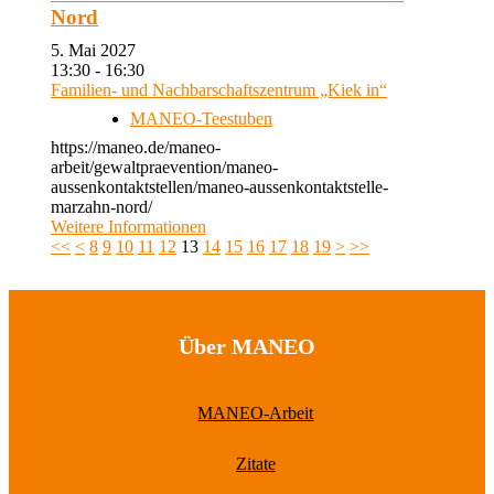
Nord
5. Mai 2027
13:30 - 16:30
Familien- und Nachbarschaftszentrum „Kiek in“
MANEO-Teestuben
https://maneo.de/maneo-
arbeit/gewaltpraevention/maneo-
aussenkontaktstellen/maneo-aussenkontaktstelle-
marzahn-nord/
Weitere Informationen
<<
<
8
9
10
11
12
13
14
15
16
17
18
19
>
>>
Über MANEO
MANEO-Arbeit
Zitate