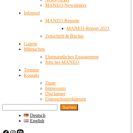
MANEO-Newsletters
Infopool
MANEO-Reporte
MANEO-Report 2023
Zeitschrift & Bücher
Galerie
Mitmachen
Ehrenamtliches Engagement
Jobs bei MANEO
Termine
Kontakt
Zitate
Impressum
Disclaimer
Datenschutzerklärung
Suchen
Deutsch
English
Facebook
Instagram
Mastodon