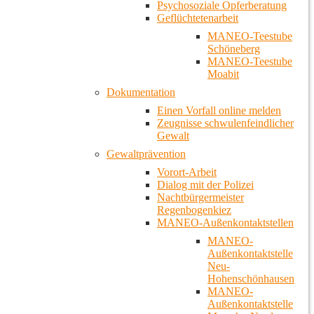
Psychosoziale Opferberatung
Geflüchtetenarbeit
MANEO-Teestube
Schöneberg
MANEO-Teestube
Moabit
Dokumentation
Einen Vorfall online melden
Zeugnisse schwulenfeindlicher
Gewalt
Gewaltprävention
Vorort-Arbeit
Dialog mit der Polizei
Nachtbürgermeister
Regenbogenkiez
MANEO-Außenkontaktstellen
MANEO-
Außenkontaktstelle
Neu-
Hohenschönhausen
MANEO-
Außenkontaktstelle