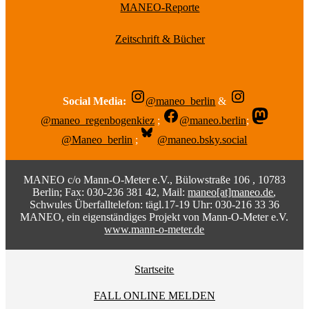
MANEO-Reporte
Zeitschrift & Bücher
Social Media:
@maneo_berlin
&
@maneo_regenbogenkiez
;
@maneo.berlin
;
@Maneo_berlin
;
@maneo.bsky.social
MANEO c/o Mann-O-Meter e.V., Bülowstraße 106 , 10783
Berlin; Fax: 030-236 381 42, Mail:
maneo[at]maneo.de
,
Schwules Überfalltelefon: tägl.17-19 Uhr: 030-216 33 36
MANEO, ein eigenständiges Projekt von Mann-O-Meter e.V.
www.mann-o-meter.de
Startseite
FALL ONLINE MELDEN