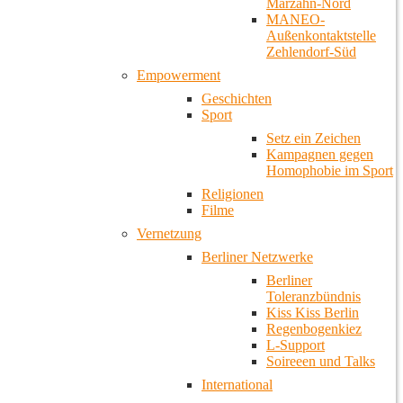
Marzahn-Nord
MANEO-
Außenkontaktstelle
Zehlendorf-Süd
Empowerment
Geschichten
Sport
Setz ein Zeichen
Kampagnen gegen
Homophobie im Sport
Religionen
Filme
Vernetzung
Berliner Netzwerke
Berliner
Toleranzbündnis
Kiss Kiss Berlin
Regenbogenkiez
L-Support
Soireeen und Talks
International