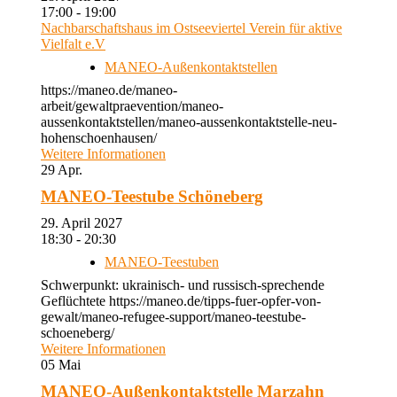
17:00 - 19:00
Nachbarschaftshaus im Ostseeviertel Verein für aktive
Vielfalt e.V
MANEO-Außenkontaktstellen
https://maneo.de/maneo-
arbeit/gewaltpraevention/maneo-
aussenkontaktstellen/maneo-aussenkontaktstelle-neu-
hohenschoenhausen/
Weitere Informationen
29
Apr.
MANEO-Teestube Schöneberg
29. April 2027
18:30 - 20:30
MANEO-Teestuben
Schwerpunkt: ukrainisch- und russisch-sprechende
Geflüchtete https://maneo.de/tipps-fuer-opfer-von-
gewalt/maneo-refugee-support/maneo-teestube-
schoeneberg/
Weitere Informationen
05
Mai
MANEO-Außenkontaktstelle Marzahn