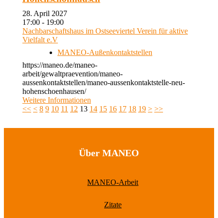
28. April 2027
17:00 - 19:00
Nachbarschaftshaus im Ostseeviertel Verein für aktive
Vielfalt e.V
MANEO-Außenkontaktstellen
https://maneo.de/maneo-
arbeit/gewaltpraevention/maneo-
aussenkontaktstellen/maneo-aussenkontaktstelle-neu-
hohenschoenhausen/
Weitere Informationen
<<
<
8
9
10
11
12
13
14
15
16
17
18
19
>
>>
Über MANEO
MANEO-Arbeit
Zitate