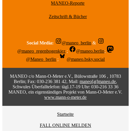
MANEO-Reporte
Zeitschrift & Bücher
Social Media:
@maneo_berlin
&
@maneo_regenbogenkiez
;
@maneo.berlin
;
@Maneo_berlin
;
@maneo.bsky.social
MANEO c/o Mann-O-Meter e.V., Bülowstraße 106 , 10783
Berlin; Fax: 030-236 381 42, Mail:
maneo[at]maneo.de
,
Schwules Überfalltelefon: tägl.17-19 Uhr: 030-216 33 36
MANEO, ein eigenständiges Projekt von Mann-O-Meter e.V.
www.mann-o-meter.de
Startseite
FALL ONLINE MELDEN