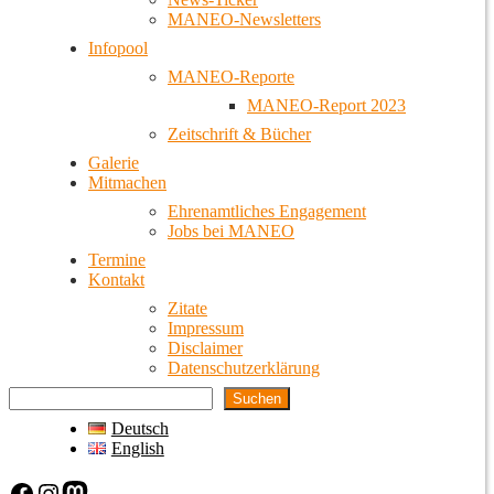
MANEO-Newsletters
Infopool
MANEO-Reporte
MANEO-Report 2023
Zeitschrift & Bücher
Galerie
Mitmachen
Ehrenamtliches Engagement
Jobs bei MANEO
Termine
Kontakt
Zitate
Impressum
Disclaimer
Datenschutzerklärung
Suchen
Deutsch
English
Facebook
Instagram
Mastodon