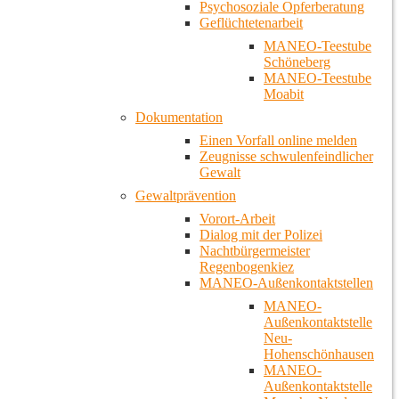
Psychosoziale Opferberatung
Geflüchtetenarbeit
MANEO-Teestube
Schöneberg
MANEO-Teestube
Moabit
Dokumentation
Einen Vorfall online melden
Zeugnisse schwulenfeindlicher
Gewalt
Gewaltprävention
Vorort-Arbeit
Dialog mit der Polizei
Nachtbürgermeister
Regenbogenkiez
MANEO-Außenkontaktstellen
MANEO-
Außenkontaktstelle
Neu-
Hohenschönhausen
MANEO-
Außenkontaktstelle