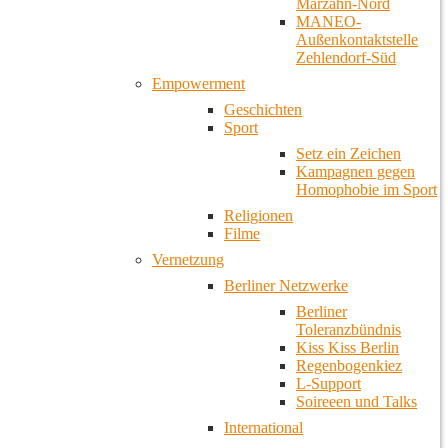
Marzahn-Nord
MANEO-
Außenkontaktstelle
Zehlendorf-Süd
Empowerment
Geschichten
Sport
Setz ein Zeichen
Kampagnen gegen
Homophobie im Sport
Religionen
Filme
Vernetzung
Berliner Netzwerke
Berliner
Toleranzbündnis
Kiss Kiss Berlin
Regenbogenkiez
L-Support
Soireeen und Talks
International