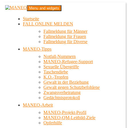
Zum
MANEO
Menu and widgets
Inhalt
Das schwule Anti-Gewalt-Projekt in Berlin
springen
Startseite
FALL ONLINE MELDEN
Fallmeldung für Männer
Fallmeldung für Frauen
Fallmeldung für Diverse
MANEO-Tipps
Notfall-Nummern
MANEO-Refugee-Support
Sexuelle Übergriffe
Taschendiebe
K.O.-Tropfen
Gewalt in der Beziehung
Gewalt gegen Schutzbefohlene
Zwangsverheiratung
Gedächtnisprotokoll
MANEO-Arbeit
MANEO-Projekt-Profil
MANEO-QM-Leitbild-Ziele
Opferhilfe