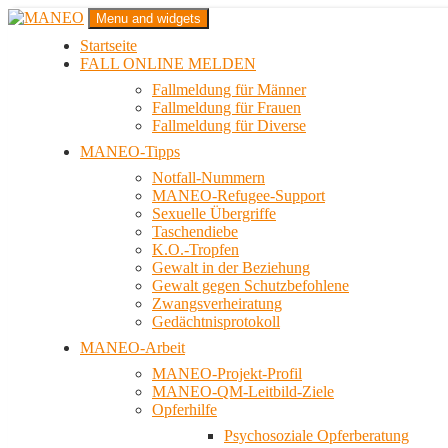
Zum
Menu and widgets
Inhalt
Startseite
springen
Das schwule Anti-Gewalt-Projekt in Berlin
FALL ONLINE MELDEN
MANEO
Fallmeldung für Männer
Fallmeldung für Frauen
Fallmeldung für Diverse
MANEO-Tipps
Notfall-Nummern
MANEO-Refugee-Support
Sexuelle Übergriffe
Taschendiebe
K.O.-Tropfen
Gewalt in der Beziehung
Gewalt gegen Schutzbefohlene
Zwangsverheiratung
Gedächtnisprotokoll
MANEO-Arbeit
MANEO-Projekt-Profil
MANEO-QM-Leitbild-Ziele
Opferhilfe
Psychosoziale Opferberatung