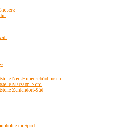
neberg
bit
walt
ez
telle Neu-Hohenschönhausen
telle Marzahn-Nord
elle Zehlendorf-Süd
phobie im Sport