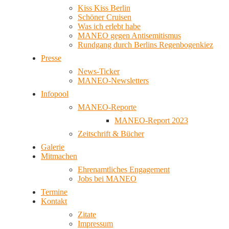
Kiss Kiss Berlin
Schöner Cruisen
Was ich erlebt habe
MANEO gegen Antisemitismus
Rundgang durch Berlins Regenbogenkiez
Presse
News-Ticker
MANEO-Newsletters
Infopool
MANEO-Reporte
MANEO-Report 2023
Zeitschrift & Bücher
Galerie
Mitmachen
Ehrenamtliches Engagement
Jobs bei MANEO
Termine
Kontakt
Zitate
Impressum