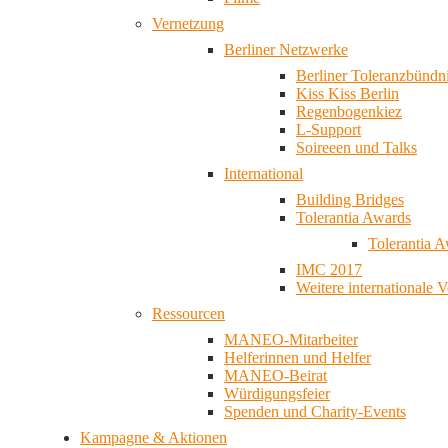
Vernetzung
Berliner Netzwerke
Berliner Toleranzbündn
Kiss Kiss Berlin
Regenbogenkiez
L-Support
Soireeen und Talks
International
Building Bridges
Tolerantia Awards
Tolerantia 
IMC 2017
Weitere internationale 
Ressourcen
MANEO-Mitarbeiter
Helferinnen und Helfer
MANEO-Beirat
Würdigungsfeier
Spenden und Charity-Events
Kampagne & Aktionen