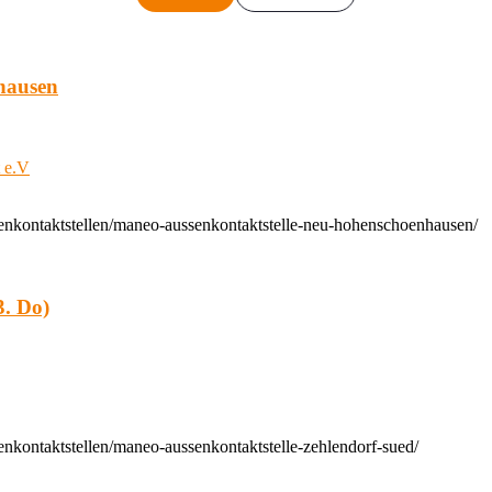
hausen
t e.V
enkontaktstellen/maneo-aussenkontaktstelle-neu-hohenschoenhausen/
. Do)
nkontaktstellen/maneo-aussenkontaktstelle-zehlendorf-sued/