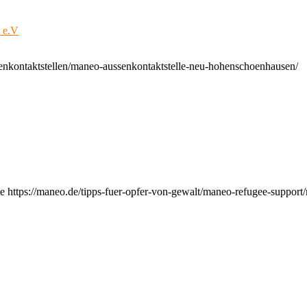
t e.V
enkontaktstellen/maneo-aussenkontaktstelle-neu-hohenschoenhausen/
e https://maneo.de/tipps-fuer-opfer-von-gewalt/maneo-refugee-support