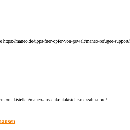
e https://maneo.de/tipps-fuer-opfer-von-gewalt/maneo-refugee-support
enkontaktstellen/maneo-aussenkontaktstelle-marzahn-nord/
hausen