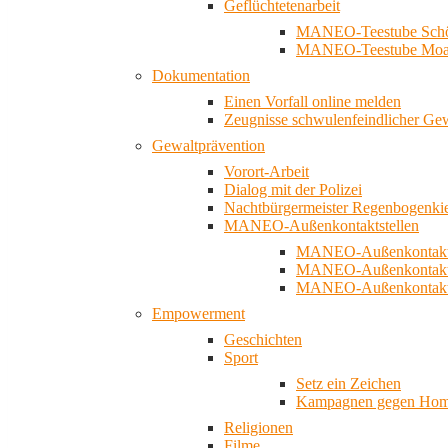
Geflüchtetenarbeit
MANEO-Teestube Schö
MANEO-Teestube Moa
Dokumentation
Einen Vorfall online melden
Zeugnisse schwulenfeindlicher Ge
Gewaltprävention
Vorort-Arbeit
Dialog mit der Polizei
Nachtbürgermeister Regenbogenki
MANEO-Außenkontaktstellen
MANEO-Außenkontakts
MANEO-Außenkontakts
MANEO-Außenkontaktst
Empowerment
Geschichten
Sport
Setz ein Zeichen
Kampagnen gegen Homo
Religionen
Filme