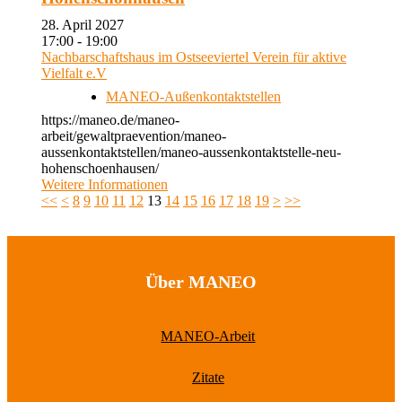
28. April 2027
17:00 - 19:00
Nachbarschaftshaus im Ostseeviertel Verein für aktive
Vielfalt e.V
MANEO-Außenkontaktstellen
https://maneo.de/maneo-
arbeit/gewaltpraevention/maneo-
aussenkontaktstellen/maneo-aussenkontaktstelle-neu-
hohenschoenhausen/
Weitere Informationen
<<
<
8
9
10
11
12
13
14
15
16
17
18
19
>
>>
Über MANEO
MANEO-Arbeit
Zitate