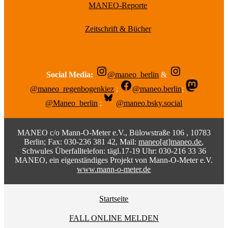
MANEO-Reporte
Zeitschrift & Bücher
Social Media:
@maneo_berlin
&
@maneo_regenbogenkiez
;
@maneo.berlin
;
@Maneo_berlin
;
@maneo.bsky.social
MANEO c/o Mann-O-Meter e.V., Bülowstraße 106 , 10783
Berlin; Fax: 030-236 381 42, Mail:
maneo[at]maneo.de
,
Schwules Überfalltelefon: tägl.17-19 Uhr: 030-216 33 36
MANEO, ein eigenständiges Projekt von Mann-O-Meter e.V.
www.mann-o-meter.de
Startseite
FALL ONLINE MELDEN