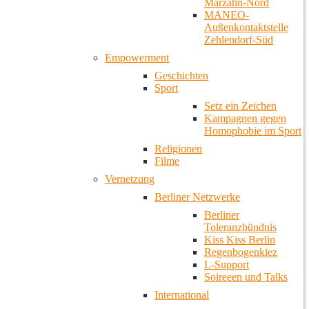
Marzahn-Nord
MANEO-
Außenkontaktstelle
Zehlendorf-Süd
Empowerment
Geschichten
Sport
Setz ein Zeichen
Kampagnen gegen
Homophobie im Sport
Religionen
Filme
Vernetzung
Berliner Netzwerke
Berliner
Toleranzbündnis
Kiss Kiss Berlin
Regenbogenkiez
L-Support
Soireeen und Talks
International