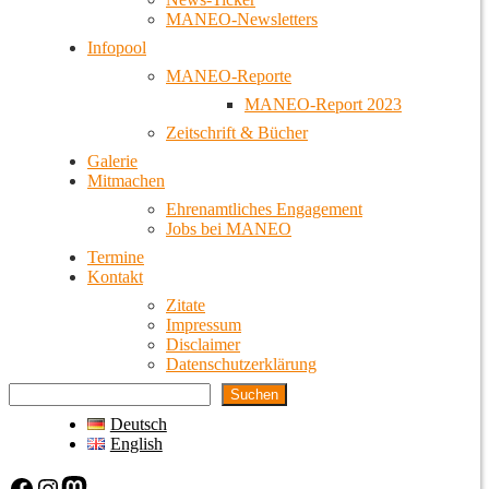
MANEO-Newsletters
Infopool
MANEO-Reporte
MANEO-Report 2023
Zeitschrift & Bücher
Galerie
Mitmachen
Ehrenamtliches Engagement
Jobs bei MANEO
Termine
Kontakt
Zitate
Impressum
Disclaimer
Datenschutzerklärung
Suchen
Deutsch
English
Facebook
Instagram
Mastodon