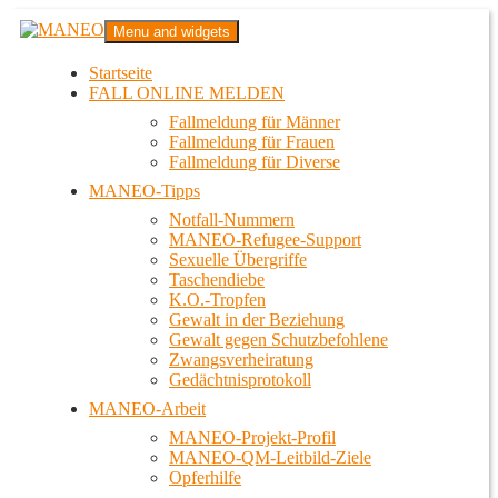
Zum
MANEO
Menu and widgets
Inhalt
Das schwule Anti-Gewalt-Projekt in Berlin
springen
Startseite
FALL ONLINE MELDEN
Fallmeldung für Männer
Fallmeldung für Frauen
Fallmeldung für Diverse
MANEO-Tipps
Notfall-Nummern
MANEO-Refugee-Support
Sexuelle Übergriffe
Taschendiebe
K.O.-Tropfen
Gewalt in der Beziehung
Gewalt gegen Schutzbefohlene
Zwangsverheiratung
Gedächtnisprotokoll
MANEO-Arbeit
MANEO-Projekt-Profil
MANEO-QM-Leitbild-Ziele
Opferhilfe