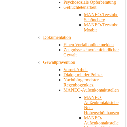
Psychosoziale Opferberatung
Geflüchtetenarbeit
MANEO-Teestube
Schöneberg
MANEO-Teestube
Moabit
Dokumentation
Einen Vorfall online melden
Zeugnisse schwulenfeindlicher
Gewalt
Gewaltprävention
Vorort-Arbeit
Dialog mit der Polizei
Nachtbürgermeister
Regenbogenkiez
MANEO-Außenkontaktstellen
MANEO-
Außenkontaktstelle
Neu-
Hohenschönhausen
MANEO-
Außenkontaktstelle