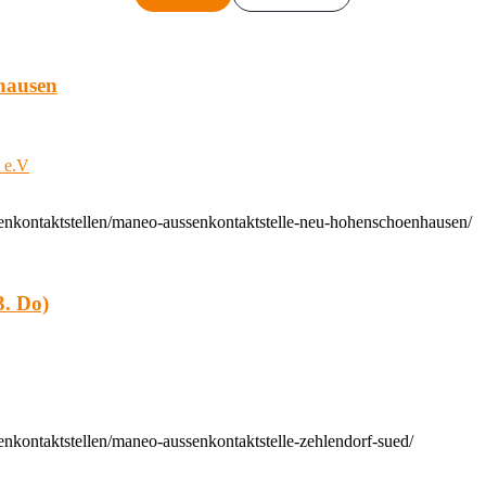
hausen
t e.V
enkontaktstellen/maneo-aussenkontaktstelle-neu-hohenschoenhausen/
. Do)
nkontaktstellen/maneo-aussenkontaktstelle-zehlendorf-sued/