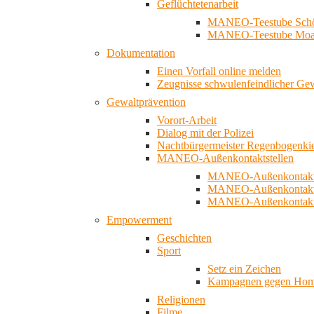
Geflüchtetenarbeit
MANEO-Teestube Schö
MANEO-Teestube Moa
Dokumentation
Einen Vorfall online melden
Zeugnisse schwulenfeindlicher Ge
Gewaltprävention
Vorort-Arbeit
Dialog mit der Polizei
Nachtbürgermeister Regenbogenki
MANEO-Außenkontaktstellen
MANEO-Außenkontakts
MANEO-Außenkontakts
MANEO-Außenkontaktst
Empowerment
Geschichten
Sport
Setz ein Zeichen
Kampagnen gegen Homo
Religionen
Filme