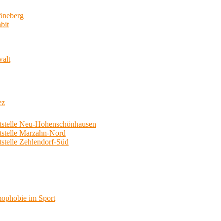
neberg
bit
walt
ez
telle Neu-Hohenschönhausen
telle Marzahn-Nord
elle Zehlendorf-Süd
phobie im Sport