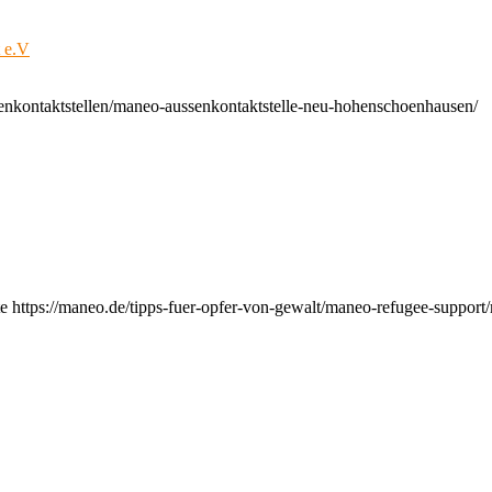
t e.V
enkontaktstellen/maneo-aussenkontaktstelle-neu-hohenschoenhausen/
e https://maneo.de/tipps-fuer-opfer-von-gewalt/maneo-refugee-support