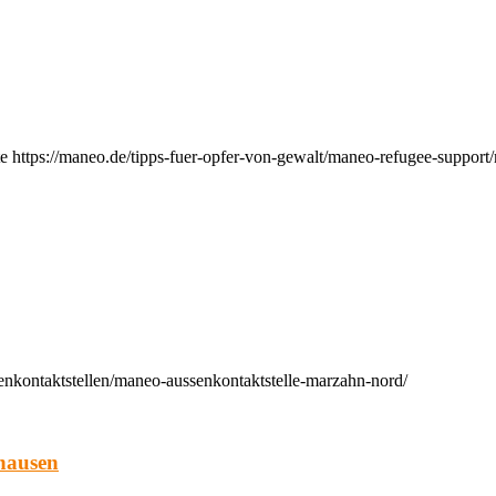
e https://maneo.de/tipps-fuer-opfer-von-gewalt/maneo-refugee-support
enkontaktstellen/maneo-aussenkontaktstelle-marzahn-nord/
hausen