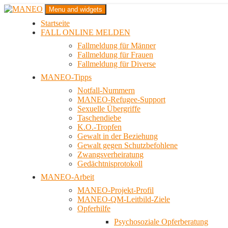
Zum
Menu and widgets
Inhalt
Startseite
springen
Das schwule Anti-Gewalt-Projekt in Berlin
FALL ONLINE MELDEN
MANEO
Fallmeldung für Männer
Fallmeldung für Frauen
Fallmeldung für Diverse
MANEO-Tipps
Notfall-Nummern
MANEO-Refugee-Support
Sexuelle Übergriffe
Taschendiebe
K.O.-Tropfen
Gewalt in der Beziehung
Gewalt gegen Schutzbefohlene
Zwangsverheiratung
Gedächtnisprotokoll
MANEO-Arbeit
MANEO-Projekt-Profil
MANEO-QM-Leitbild-Ziele
Opferhilfe
Psychosoziale Opferberatung