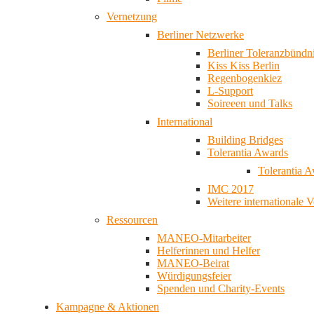
Vernetzung
Berliner Netzwerke
Berliner Toleranzbündn
Kiss Kiss Berlin
Regenbogenkiez
L-Support
Soireeen und Talks
International
Building Bridges
Tolerantia Awards
Tolerantia 
IMC 2017
Weitere internationale 
Ressourcen
MANEO-Mitarbeiter
Helferinnen und Helfer
MANEO-Beirat
Würdigungsfeier
Spenden und Charity-Events
Kampagne & Aktionen