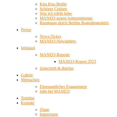
Kiss Kiss Berlin
Schöner Cruisen
Was ich erlebt habe
MANEO gegen Antisemitismus
Rundgang durch Berlins Regenbogenkiez
Presse
News-Ticker
MANEO-Newsletters
Infopool
MANEO-Reporte
MANEO-Report 2023
Zeitschrift & Bücher
Galerie
Mitmachen
Ehrenamtliches Engagement
Jobs bei MANEO
Termine
Kontakt
Zitate
Impressum