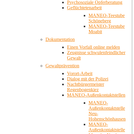
Psychosoziale Opferberatung
Geflüchtetenarbeit
MANEO-Teestube
Schöneberg
MANEO-Teestube
Moabit
Dokumentation
Einen Vorfall online melden
Zeugnisse schwulenfeindlicher
Gewalt
Gewaltprävention
Vorort-Arbeit
Dialog mit der Polizei
Nachtbürgermeister
Regenbogenkiez
MANEO-Außenkontaktstellen
MANEO-
Außenkontaktstelle
Neu-
Hohenschönhausen
MANEO-
Außenkontaktstelle