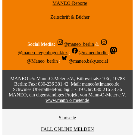
MANEO-Reporte
Zeitschrift & Bücher
Social Media:
@maneo_berlin
&
@maneo_regenbogenkiez
;
@maneo.berlin
;
@Maneo_berlin
;
@maneo.bsky.social
MANEO c/o Mann-O-Meter e.V., Bülowstraße 106 , 10783
Berlin; Fax: 030-236 381 42, Mail:
maneo[at]maneo.de
,
Schwules Überfalltelefon: tägl.17-19 Uhr: 030-216 33 36
MANEO, ein eigenständiges Projekt von Mann-O-Meter e.V.
www.mann-o-meter.de
Startseite
FALL ONLINE MELDEN