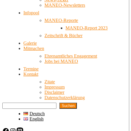
MANEO-Newsletters
Infopool
MANEO-Reporte
MANEO-Report 2023
Zeitschrift & Bücher
Galerie
Mitmachen
Ehrenamtliches Engagement
Jobs bei MANEO
Termine
Kontakt
Zitate
Impressum
Disclaimer
Datenschutzerklärung
Suchen
Deutsch
English
Facebook
Instagram
Mastodon