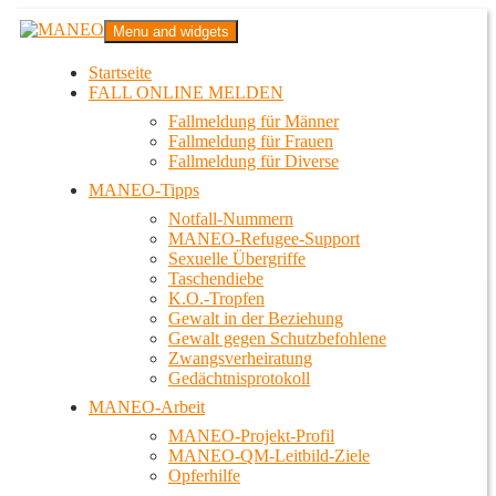
Zum
MANEO
Menu and widgets
Inhalt
Das schwule Anti-Gewalt-Projekt in Berlin
springen
Startseite
FALL ONLINE MELDEN
Fallmeldung für Männer
Fallmeldung für Frauen
Fallmeldung für Diverse
MANEO-Tipps
Notfall-Nummern
MANEO-Refugee-Support
Sexuelle Übergriffe
Taschendiebe
K.O.-Tropfen
Gewalt in der Beziehung
Gewalt gegen Schutzbefohlene
Zwangsverheiratung
Gedächtnisprotokoll
MANEO-Arbeit
MANEO-Projekt-Profil
MANEO-QM-Leitbild-Ziele
Opferhilfe