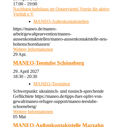
17:00 - 19:00
Nachbarschaftshaus im Ostseeviertel Verein für aktive
Vielfalt e.V
MANEO-Außenkontaktstellen
https://maneo.de/maneo-
arbeit/gewaltpraevention/maneo-
aussenkontaktstellen/maneo-aussenkontaktstelle-neu-
hohenschoenhausen/
Weitere Informationen
29
Apr.
MANEO-Teestube Schöneberg
29. April 2027
18:30 - 20:30
MANEO-Teestuben
Schwerpunkt: ukrainisch- und russisch-sprechende
Geflüchtete https://maneo.de/tipps-fuer-opfer-von-
gewalt/maneo-refugee-support/maneo-teestube-
schoeneberg/
Weitere Informationen
05
Mai
MANEO-Außenkontaktstelle Marzahn