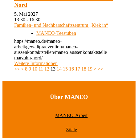
Nord
5. Mai 2027
13:30 - 16:30
Familien- und Nachbarschaftszentrum „Kiek in“
MANEO-Teestuben
https://maneo.de/maneo-
arbeit/gewaltpraevention/maneo-
aussenkontaktstellen/maneo-aussenkontaktstelle-
marzahn-nord/
Weitere Informationen
<<
<
8
9
10
11
12
13
14
15
16
17
18
19
>
>>
Über MANEO
MANEO-Arbeit
Zitate