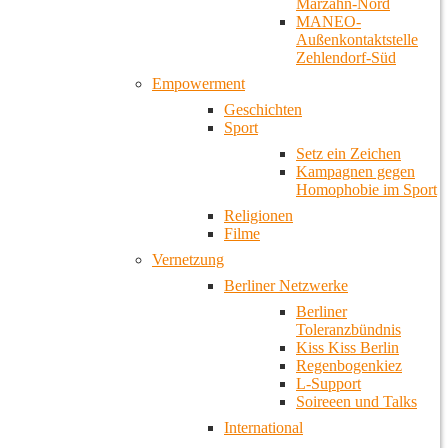
Marzahn-Nord
MANEO-
Außenkontaktstelle
Zehlendorf-Süd
Empowerment
Geschichten
Sport
Setz ein Zeichen
Kampagnen gegen
Homophobie im Sport
Religionen
Filme
Vernetzung
Berliner Netzwerke
Berliner
Toleranzbündnis
Kiss Kiss Berlin
Regenbogenkiez
L-Support
Soireeen und Talks
International