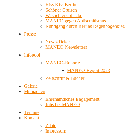
Kiss Kiss Berlin
Schöner Cruisen
Was ich erlebt habe
MANEO gegen Antisemitismus
Rundgang durch Berlins Regenbogenkiez
Presse
News-Ticker
MANEO-Newsletters
Infopool
MANEO-Reporte
MANEO-Report 2023
Zeitschrift & Bücher
Galerie
Mitmachen
Ehrenamtliches Engagement
Jobs bei MANEO
Termine
Kontakt
Zitate
Impressum