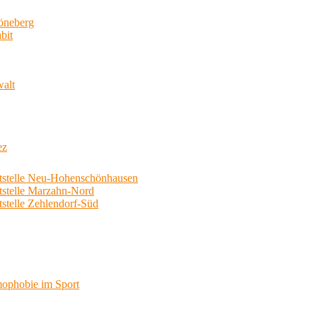
neberg
bit
walt
ez
telle Neu-Hohenschönhausen
telle Marzahn-Nord
elle Zehlendorf-Süd
phobie im Sport