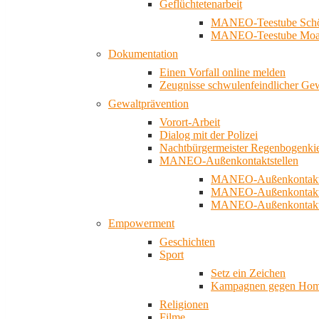
Geflüchtetenarbeit
MANEO-Teestube Schö
MANEO-Teestube Moa
Dokumentation
Einen Vorfall online melden
Zeugnisse schwulenfeindlicher Ge
Gewaltprävention
Vorort-Arbeit
Dialog mit der Polizei
Nachtbürgermeister Regenbogenki
MANEO-Außenkontaktstellen
MANEO-Außenkontakts
MANEO-Außenkontakts
MANEO-Außenkontaktst
Empowerment
Geschichten
Sport
Setz ein Zeichen
Kampagnen gegen Homo
Religionen
Filme