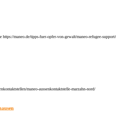
e https://maneo.de/tipps-fuer-opfer-von-gewalt/maneo-refugee-support
enkontaktstellen/maneo-aussenkontaktstelle-marzahn-nord/
hausen