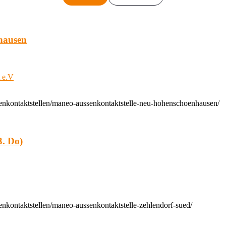
hausen
t e.V
enkontaktstellen/maneo-aussenkontaktstelle-neu-hohenschoenhausen/
. Do)
nkontaktstellen/maneo-aussenkontaktstelle-zehlendorf-sued/