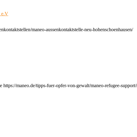
t e.V
enkontaktstellen/maneo-aussenkontaktstelle-neu-hohenschoenhausen/
e https://maneo.de/tipps-fuer-opfer-von-gewalt/maneo-refugee-support