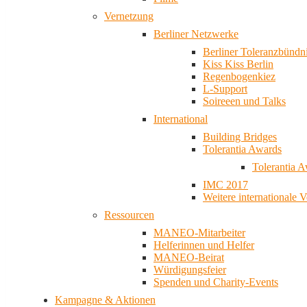
Vernetzung
Berliner Netzwerke
Berliner Toleranzbündn
Kiss Kiss Berlin
Regenbogenkiez
L-Support
Soireeen und Talks
International
Building Bridges
Tolerantia Awards
Tolerantia 
IMC 2017
Weitere internationale 
Ressourcen
MANEO-Mitarbeiter
Helferinnen und Helfer
MANEO-Beirat
Würdigungsfeier
Spenden und Charity-Events
Kampagne & Aktionen