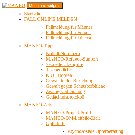
Zum
Menu and widgets
Inhalt
Startseite
springen
Das schwule Anti-Gewalt-Projekt in Berlin
FALL ONLINE MELDEN
MANEO
Fallmeldung für Männer
Fallmeldung für Frauen
Fallmeldung für Diverse
MANEO-Tipps
Notfall-Nummern
MANEO-Refugee-Support
Sexuelle Übergriffe
Taschendiebe
K.O.-Tropfen
Gewalt in der Beziehung
Gewalt gegen Schutzbefohlene
Zwangsverheiratung
Gedächtnisprotokoll
MANEO-Arbeit
MANEO-Projekt-Profil
MANEO-QM-Leitbild-Ziele
Opferhilfe
Psychosoziale Opferberatung