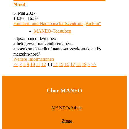
Nord
5. Mai 2027
13:30 - 16:30
Familien- und Nachbarschaftszentrum „Kiek in“
MANEO-Teestuben
https://maneo.de/maneo-
arbeit/gewaltpraevention/maneo-
aussenkontaktstellen/maneo-aussenkontaktstelle-
marzahn-nord/
Weitere Informationen
<<
<
8
9
10
11
12
13
14
15
16
17
18
19
>
>>
Über MANEO
MANEO-Arbeit
Zitate