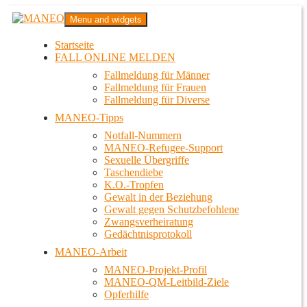
Zum
MANEO
Menu and widgets
Inhalt
Das schwule Anti-Gewalt-Projekt in Berlin
springen
Startseite
FALL ONLINE MELDEN
Fallmeldung für Männer
Fallmeldung für Frauen
Fallmeldung für Diverse
MANEO-Tipps
Notfall-Nummern
MANEO-Refugee-Support
Sexuelle Übergriffe
Taschendiebe
K.O.-Tropfen
Gewalt in der Beziehung
Gewalt gegen Schutzbefohlene
Zwangsverheiratung
Gedächtnisprotokoll
MANEO-Arbeit
MANEO-Projekt-Profil
MANEO-QM-Leitbild-Ziele
Opferhilfe