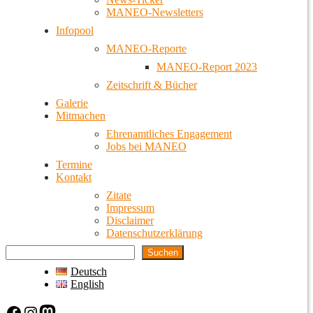
MANEO-Newsletters
Infopool
MANEO-Reporte
MANEO-Report 2023
Zeitschrift & Bücher
Galerie
Mitmachen
Ehrenamtliches Engagement
Jobs bei MANEO
Termine
Kontakt
Zitate
Impressum
Disclaimer
Datenschutzerklärung
Suchen
Deutsch
English
Facebook
Instagram
Mastodon