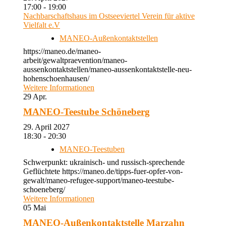
17:00 - 19:00
Nachbarschaftshaus im Ostseeviertel Verein für aktive
Vielfalt e.V
MANEO-Außenkontaktstellen
https://maneo.de/maneo-
arbeit/gewaltpraevention/maneo-
aussenkontaktstellen/maneo-aussenkontaktstelle-neu-
hohenschoenhausen/
Weitere Informationen
29
Apr.
MANEO-Teestube Schöneberg
29. April 2027
18:30 - 20:30
MANEO-Teestuben
Schwerpunkt: ukrainisch- und russisch-sprechende
Geflüchtete https://maneo.de/tipps-fuer-opfer-von-
gewalt/maneo-refugee-support/maneo-teestube-
schoeneberg/
Weitere Informationen
05
Mai
MANEO-Außenkontaktstelle Marzahn