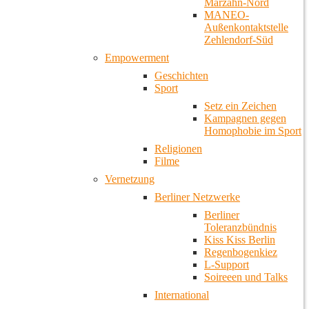
Marzahn-Nord
MANEO-
Außenkontaktstelle
Zehlendorf-Süd
Empowerment
Geschichten
Sport
Setz ein Zeichen
Kampagnen gegen
Homophobie im Sport
Religionen
Filme
Vernetzung
Berliner Netzwerke
Berliner
Toleranzbündnis
Kiss Kiss Berlin
Regenbogenkiez
L-Support
Soireeen und Talks
International