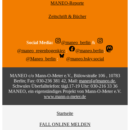
MANEO-Reporte
Zeitschrift & Bücher
Social Media:
@maneo_berlin
&
@maneo_regenbogenkiez
;
@maneo.berlin
;
@Maneo_berlin
;
@maneo.bsky.social
MANEO c/o Mann-O-Meter e.V., Bülowstraße 106 , 10783
Berlin; Fax: 030-236 381 42, Mail:
maneo[at]maneo.de
,
Schwules Überfalltelefon: tägl.17-19 Uhr: 030-216 33 36
MANEO, ein eigenständiges Projekt von Mann-O-Meter e.V.
www.mann-o-meter.de
Startseite
FALL ONLINE MELDEN