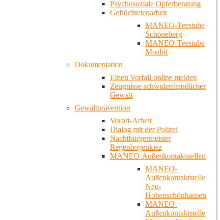
Psychosoziale Opferberatung
Geflüchtetenarbeit
MANEO-Teestube
Schöneberg
MANEO-Teestube
Moabit
Dokumentation
Einen Vorfall online melden
Zeugnisse schwulenfeindlicher
Gewalt
Gewaltprävention
Vorort-Arbeit
Dialog mit der Polizei
Nachtbürgermeister
Regenbogenkiez
MANEO-Außenkontaktstellen
MANEO-
Außenkontaktstelle
Neu-
Hohenschönhausen
MANEO-
Außenkontaktstelle