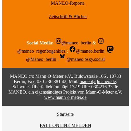
MANEO-Reporte
Zeitschrift & Bücher
Social Media:
@maneo_berlin
&
@maneo_regenbogenkiez
;
@maneo.berlin
;
@Maneo_berlin
;
@maneo.bsky.social
MANEO c/o Mann-O-Meter e.V., Bülowstraße 106 , 10783
Berlin; Fax: 030-236 381 42, Mail:
maneo[at]maneo.de
,
Schwules Überfalltelefon: tägl.17-19 Uhr: 030-216 33 36
MANEO, ein eigenständiges Projekt von Mann-O-Meter e.V.
www.mann-o-meter.de
Startseite
FALL ONLINE MELDEN