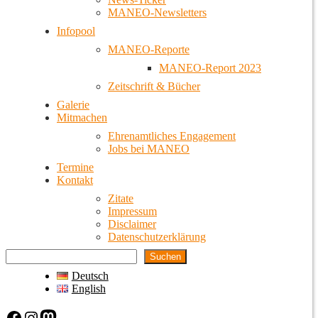
MANEO-Newsletters
Infopool
MANEO-Reporte
MANEO-Report 2023
Zeitschrift & Bücher
Galerie
Mitmachen
Ehrenamtliches Engagement
Jobs bei MANEO
Termine
Kontakt
Zitate
Impressum
Disclaimer
Datenschutzerklärung
Suchen
Deutsch
English
Facebook
Instagram
Mastodon