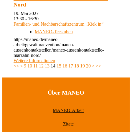
Nord
19. Mai 2027
13:30 - 16:30
Familien- und Nachbarschaftszentrum „Kiek in“
MANEO-Teestuben
https://maneo.de/maneo-
arbeit/gewaltpraevention/maneo-
aussenkontaktstellen/maneo-aussenkontaktstelle-
marzahn-nord/
Weitere Informationen
<<
<
9
10
11
12
13
14
15
16
17
18
19
20
>
>>
Über MANEO
MANEO-Arbeit
Zitate