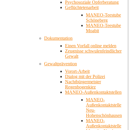
Psychosoziale Opferberatung
Geflüchtetenarbeit
MANEO-Teestube
Schöneberg
MANEO-Teestube
Moabit
Dokumentation
Einen Vorfall online melden
Zeugnisse schwulenfeindlicher
Gewalt
Gewaltprävention
Vorort-Arbeit
Dialog mit der Polizei
Nachtbürgermeister
Regenbogenkiez
MANEO-Außenkontaktstellen
MANEO-
Außenkontaktstelle
Neu-
Hohenschönhausen
MANEO-
Außenkontaktstelle