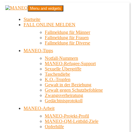
Zum
MANEO
Menu and widgets
Inhalt
Das schwule Anti-Gewalt-Projekt in Berlin
springen
Startseite
FALL ONLINE MELDEN
Fallmeldung für Männer
Fallmeldung für Frauen
Fallmeldung für Diverse
MANEO-Tipps
Notfall-Nummern
MANEO-Refugee-Support
Sexuelle Übergriffe
Taschendiebe
K.O.-Tropfen
Gewalt in der Beziehung
Gewalt gegen Schutzbefohlene
Zwangsverheiratung
Gedächtnisprotokoll
MANEO-Arbeit
MANEO-Projekt-Profil
MANEO-QM-Leitbild-Ziele
Opferhilfe