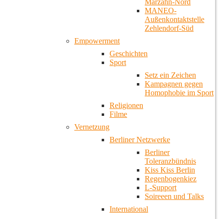
Marzahn-Nord
MANEO-
Außenkontaktstelle
Zehlendorf-Süd
Empowerment
Geschichten
Sport
Setz ein Zeichen
Kampagnen gegen
Homophobie im Sport
Religionen
Filme
Vernetzung
Berliner Netzwerke
Berliner
Toleranzbündnis
Kiss Kiss Berlin
Regenbogenkiez
L-Support
Soireeen und Talks
International