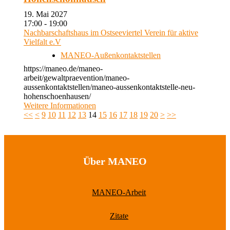
19. Mai 2027
17:00 - 19:00
Nachbarschaftshaus im Ostseeviertel Verein für aktive
Vielfalt e.V
MANEO-Außenkontaktstellen
https://maneo.de/maneo-
arbeit/gewaltpraevention/maneo-
aussenkontaktstellen/maneo-aussenkontaktstelle-neu-
hohenschoenhausen/
Weitere Informationen
<<
<
9
10
11
12
13
14
15
16
17
18
19
20
>
>>
Über MANEO
MANEO-Arbeit
Zitate