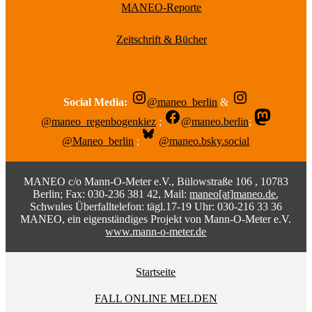
MANEO-Reporte
Zeitschrift & Bücher
Social Media:
@maneo_berlin
&
@maneo_regenbogenkiez
;
@maneo.berlin
;
@Maneo_berlin
;
@maneo.bsky.social
MANEO c/o Mann-O-Meter e.V., Bülowstraße 106 , 10783
Berlin; Fax: 030-236 381 42, Mail:
maneo[at]maneo.de
,
Schwules Überfalltelefon: tägl.17-19 Uhr: 030-216 33 36
MANEO, ein eigenständiges Projekt von Mann-O-Meter e.V.
www.mann-o-meter.de
Startseite
FALL ONLINE MELDEN