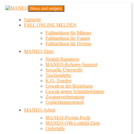
Zum
MANEO
Menu and widgets
Inhalt
Das schwule Anti-Gewalt-Projekt in Berlin
springen
Startseite
FALL ONLINE MELDEN
Fallmeldung für Männer
Fallmeldung für Frauen
Fallmeldung für Diverse
MANEO-Tipps
Notfall-Nummern
MANEO-Refugee-Support
Sexuelle Übergriffe
Taschendiebe
K.O.-Tropfen
Gewalt in der Beziehung
Gewalt gegen Schutzbefohlene
Zwangsverheiratung
Gedächtnisprotokoll
MANEO-Arbeit
MANEO-Projekt-Profil
MANEO-QM-Leitbild-Ziele
Opferhilfe