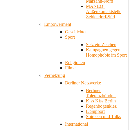
Marzahn-Nord
MANEO-
Außenkontaktstelle
Zehlendorf-Süd
Empowerment
Geschichten
Sport
Setz ein Zeichen
Kampagnen gegen
Homophobie im Sport
Religionen
Filme
Vernetzung
Berliner Netzwerke
Berliner
Toleranzbündnis
Kiss Kiss Berlin
Regenbogenkiez
L-Support
Soireeen und Talks
International