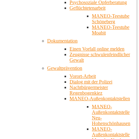
Psychosoziale Opferberatung
Geflüchtetenarbeit
MANEO-Teestube
Schöneberg
MANEO-Teestube
Moabit
Dokumentation
Einen Vorfall online melden
Zeugnisse schwulenfeindlicher
Gewalt
Gewaltprävention
Vorort-Arbeit
Dialog mit der Polizei
Nachtbürgermeister
Regenbogenkiez
MANEO-Außenkontaktstellen
MANEO-
Außenkontaktstelle
Neu-
Hohenschönhausen
MANEO-
Außenkontaktstelle