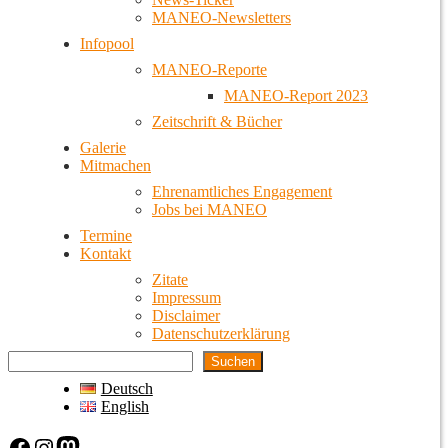
MANEO-Newsletters
Infopool
MANEO-Reporte
MANEO-Report 2023
Zeitschrift & Bücher
Galerie
Mitmachen
Ehrenamtliches Engagement
Jobs bei MANEO
Termine
Kontakt
Zitate
Impressum
Disclaimer
Datenschutzerklärung
Suchen
Deutsch
English
Facebook
Instagram
Mastodon