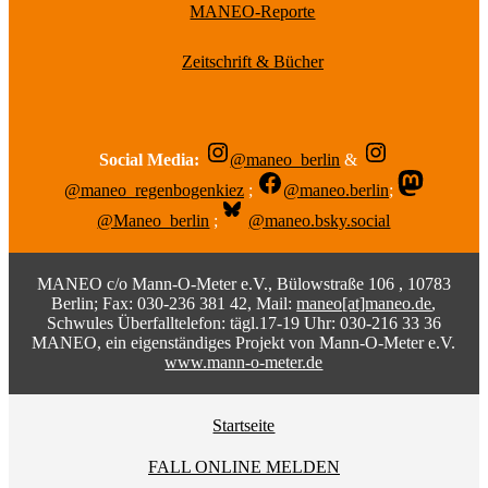
MANEO-Reporte
Zeitschrift & Bücher
Social Media:
@maneo_berlin
&
@maneo_regenbogenkiez
;
@maneo.berlin
;
@Maneo_berlin
;
@maneo.bsky.social
MANEO c/o Mann-O-Meter e.V., Bülowstraße 106 , 10783
Berlin; Fax: 030-236 381 42, Mail:
maneo[at]maneo.de
,
Schwules Überfalltelefon: tägl.17-19 Uhr: 030-216 33 36
MANEO, ein eigenständiges Projekt von Mann-O-Meter e.V.
www.mann-o-meter.de
Startseite
FALL ONLINE MELDEN