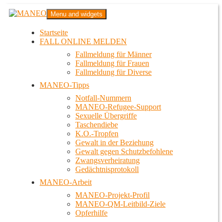
Zum
MANEO
Menu and widgets
Inhalt
Das schwule Anti-Gewalt-Projekt in Berlin
springen
Startseite
FALL ONLINE MELDEN
Fallmeldung für Männer
Fallmeldung für Frauen
Fallmeldung für Diverse
MANEO-Tipps
Notfall-Nummern
MANEO-Refugee-Support
Sexuelle Übergriffe
Taschendiebe
K.O.-Tropfen
Gewalt in der Beziehung
Gewalt gegen Schutzbefohlene
Zwangsverheiratung
Gedächtnisprotokoll
MANEO-Arbeit
MANEO-Projekt-Profil
MANEO-QM-Leitbild-Ziele
Opferhilfe