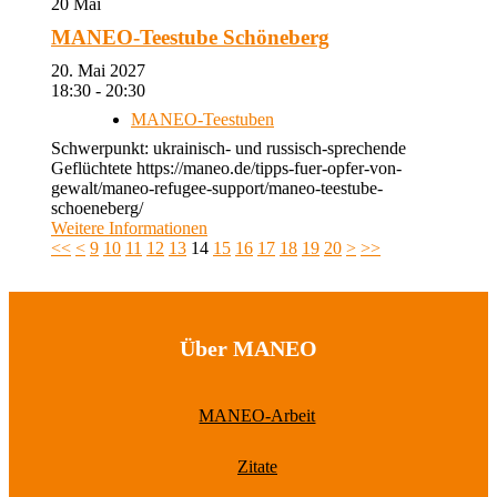
20
Mai
MANEO-Teestube Schöneberg
20. Mai 2027
18:30 - 20:30
MANEO-Teestuben
Schwerpunkt: ukrainisch- und russisch-sprechende
Geflüchtete https://maneo.de/tipps-fuer-opfer-von-
gewalt/maneo-refugee-support/maneo-teestube-
schoeneberg/
Weitere Informationen
<<
<
9
10
11
12
13
14
15
16
17
18
19
20
>
>>
Über MANEO
MANEO-Arbeit
Zitate