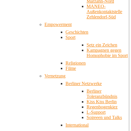
Marzahn-Nord
MANEO-
Außenkontaktstelle
Zehlendorf-Süd
Empowerment
Geschichten
Sport
Setz ein Zeichen
Kampagnen gegen
Homophobie im Sport
Religionen
Filme
Vernetzung
Berliner Netzwerke
Berliner
Toleranzbündnis
Kiss Kiss Berlin
Regenbogenkiez
L-Support
Soireeen und Talks
International